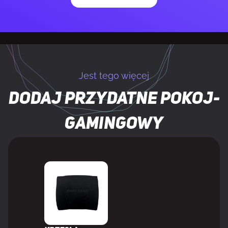
Materiał obicia
ekoskóra PVC
Obciążenie maksymalne
180 kg
Maksymalny wzrost
210 cm
Jest tego więcej
Minimalny wzrost
150 cm
Dodaj przydatne
pokoj-
Podłokietniki
6D
gamingowy