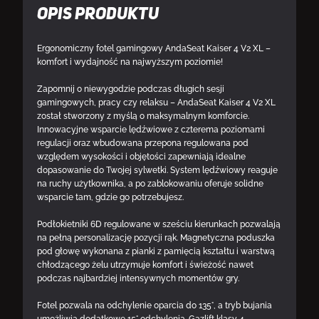
Opis produktu
Ergonomiczny fotel gamingowy AndaSeat Kaiser 4 V2 XL –
komfort i wydajność na najwyższym poziomie!
Zapomnij o niewygodzie podczas długich sesji
gamingowych, pracy czy relaksu – AndaSeat Kaiser 4 V2 XL
został stworzony z myślą o maksymalnym komforcie.
Innowacyjne wsparcie lędźwiowe z czterema poziomami
regulacji oraz wbudowana przepona regulowana pod
względem wysokości i objętości zapewniają idealne
dopasowanie do Twojej sylwetki. System lędźwiowy reaguje
na ruchy użytkownika, a po zablokowaniu oferuje solidne
wsparcie tam, gdzie go potrzebujesz.
Podłokietniki 6D regulowane w sześciu kierunkach pozwalają
na pełną personalizację pozycji rąk. Magnetyczna poduszka
pod głowę wykonana z pianki z pamięcią kształtu i warstwą
chłodzącego żelu utrzymuje komfort i świeżość nawet
podczas najbardziej intensywnych momentów gry.
Fotel pozwala na odchylenie oparcia do 135°, a tryb bujania
umożliwia dodatkowe 15° odchylenia. Gazlift klasy 4