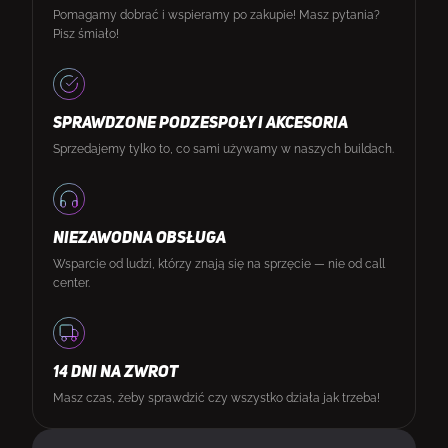
Pomagamy dobrać i wspieramy po zakupie! Masz pytania?
Pisz śmiało!
SPRAWDZONE PODZESPOŁY I AKCESORIA
Sprzedajemy tylko to, co sami używamy w naszych buildach.
NIEZAWODNA OBSŁUGA
Wsparcie od ludzi, którzy znają się na sprzęcie — nie od call
center.
14 DNI NA ZWROT
Masz czas, żeby sprawdzić czy wszystko działa jak trzeba!