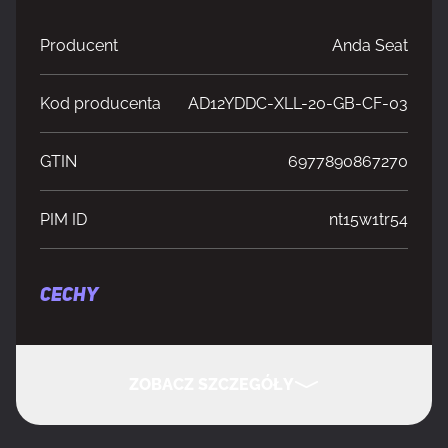
Producent
Anda Seat
Kod producenta
AD12YDDC-XLL-20-GB-CF-03
GTIN
6977890867270
PIM ID
nt15w1tr54
CECHY
Wysokość mebla
139 cm
ZOBACZ SZCZEGÓŁY
Szerokość mebla
74 cm