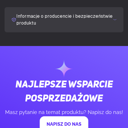
UKRYJ SZCZEGÓŁY
Głębokość mebla
74 cm
Informacje o producencie i bezpieczeństwie
Maksymalna wysokość siedziska
52,5 cm
produktu
Minimalna wysokość siedziska
46 cm
Szerokość siedziska
54 cm
Głębokość siedziska
51 cm
Najlepsze wsparcie
Waga produktu z opakowaniem
39 kg
jednostkowym
posprzedażowe
Masz pytanie na temat produktu? Napisz do nas!
Kolor obicia
ciemnoszary
NAPISZ DO NAS