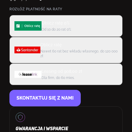
ROZŁÓŻ PŁATNOŚĆ NA RATY
Oblicz ratę 0%
Od 10 do 20 rat 0%
Oblicz ratę
Nawet 60 rat bez wkładu własnego, do 120 000
zł
Leasing
od
908,00
zł
Dla firm, do 60 mies.
SKONTAKTUJ SIĘ Z NAMI
GWARANCJA I WSPARCIE