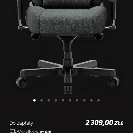
2 309,00
Do zapłaty
ZŁ
0
Wysyłka w
9+ dni