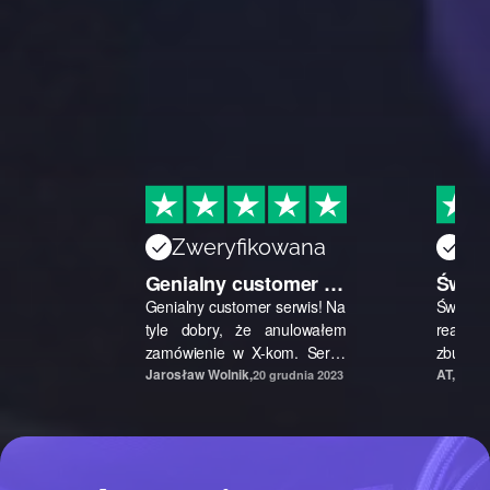
Zweryfikowana
Zw
Genialny customer 
Świetn
serwis
spraw
Genialny customer serwis! Na 
Świetn
tyle dobry, że anulowałem 
reali
zamówienie w X-kom. Serio, 
zbudowa
nie byłem pewny swojego 
Jarosław Wolnik
,
części
AT
,
20 grudnia 2023
21 gr
wyboru PC i szukałem dalej 
okiem, 
info, przez co trafiłem do 
także w
MadMan.
techn
doskon