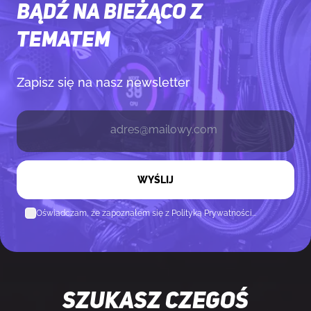
zabezpi
Bądź na Bieżąco z
tematem
Zapisz się na nasz newsletter
WYŚLIJ
Oświadczam, że zapoznałem się z Polityką Prywatności...
SZUKASZ CZEGOŚ