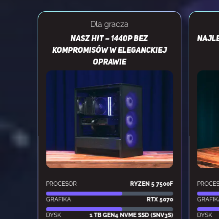
Dla gracza
Nasz hit – 1440p bez
Najle
kompromisów w eleganckiej
oprawie
PROCESOR
RYZEN 5 7500F
PROCE
GRAFIKA
RTX 5070
GRAFIK
DYSK
1 TB GEN4 NVME SSD (SNV3S)
DYSK