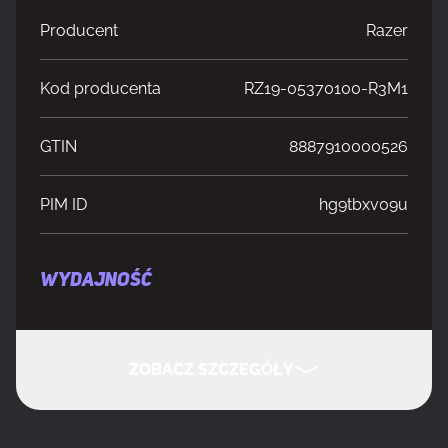
Producent
Razer
Kod producenta
RZ19-05370100-R3M1
GTIN
8887910000526
PIM ID
hg9tbxv09u
WYDAJNOŚĆ
Megapiksele
8,3 MP
ZOBACZ SZCZEGÓŁY
Maksymalna rozdzielczość filmu
3840 x 2160 px