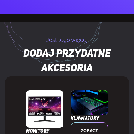
Skuteczność usuwania szumu
Tak
Interfejs
USB-C
Jest tego więcej
Kolor produktu
Czarny
Dodaj przydatne
Typ mocowania
Spinacz
akcesoria
Długość kabla
2 m
WAGA I ROZMIARY
Klawiatury
Szerokość produktu
116 mm
ZOBACZ
Monitory