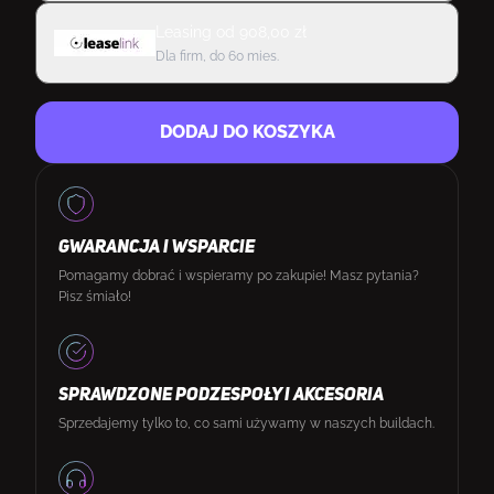
Leasing
od
908,00
zł
Dla firm, do 60 mies.
DODAJ DO KOSZYKA
GWARANCJA I WSPARCIE
Pomagamy dobrać i wspieramy po zakupie! Masz pytania?
Pisz śmiało!
SPRAWDZONE PODZESPOŁY I AKCESORIA
Sprzedajemy tylko to, co sami używamy w naszych buildach.