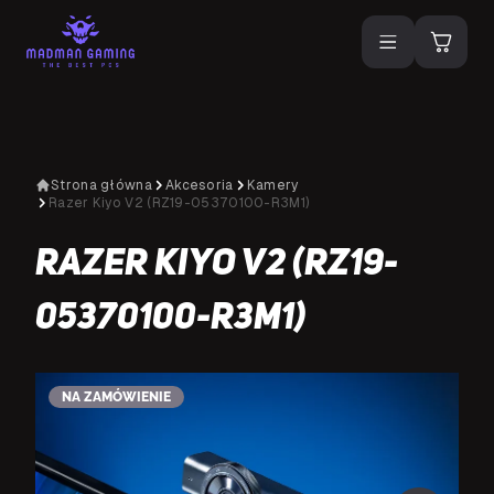
Strona główna
Akcesoria
Kamery
Razer Kiyo V2 (RZ19-05370100-R3M1)
Razer Kiyo V2 (RZ19-
05370100-R3M1)
NA ZAMÓWIENIE
N