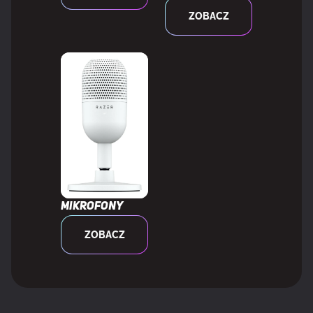
Liczba mikrofonów
2
ZOBACZ
Typ kierunku mikrofonu
Wielokierunkowy
Mikrofony
ZOBACZ