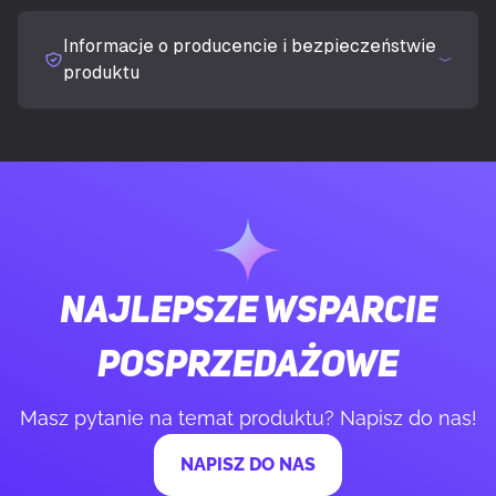
UKRYJ SZCZEGÓŁY
Maksymalna liczba klatek na sekundę
60 fps
Informacje o producencie i bezpieczeństwie
Typ kamery HD
4K Ultra HD
produktu
Obsługiwane tryby wideo
720p, 1080p, 1440p
Automatyczne ustawienie ostrości
Tak
Kamera prywatności
Tak
Najlepsze wsparcie
Typ prywatności
Przykrywka
posprzedażowe
Poprzeczny punkt widzenia
93°
Masz pytanie na temat produktu? Napisz do nas!
NAPISZ DO NAS
KONSTRUKCJA