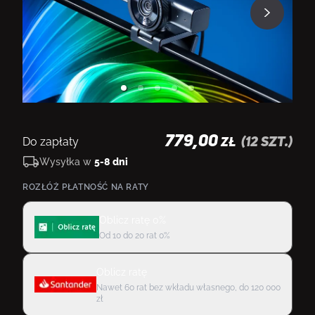
779,00
Do zapłaty
(
12
szt.)
ZŁ
Wysyłka w
5-8 dni
ROZŁÓŻ PŁATNOŚĆ NA RATY
Oblicz ratę 0%
Od 10 do 20 rat 0%
Oblicz ratę
Nawet 60 rat bez wkładu własnego, do 120 000
zł