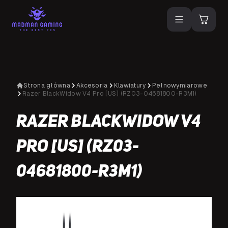
Strona główna
Akcesoria
Klawiatury
Pełnowymiarowe
Razer BlackWidow V4 Pro [US] (RZ03-04681800-R3M1)
Razer BlackWidow V4
Pro [US] (RZ03-
04681800-R3M1)
NA SPECJALNE ZAMÓWIENIE
N