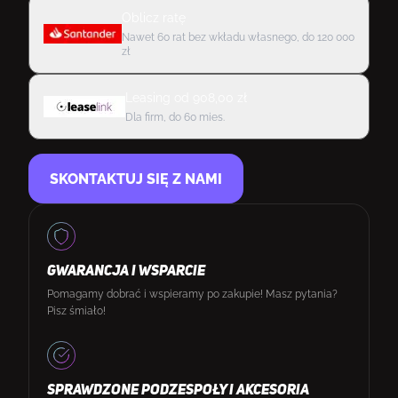
Oblicz ratę
Nawet 60 rat bez wkładu własnego, do 120 000
zł
Leasing
od
908,00
zł
Dla firm, do 60 mies.
SKONTAKTUJ SIĘ Z NAMI
GWARANCJA I WSPARCIE
Pomagamy dobrać i wspieramy po zakupie! Masz pytania?
Pisz śmiało!
SPRAWDZONE PODZESPOŁY I AKCESORIA