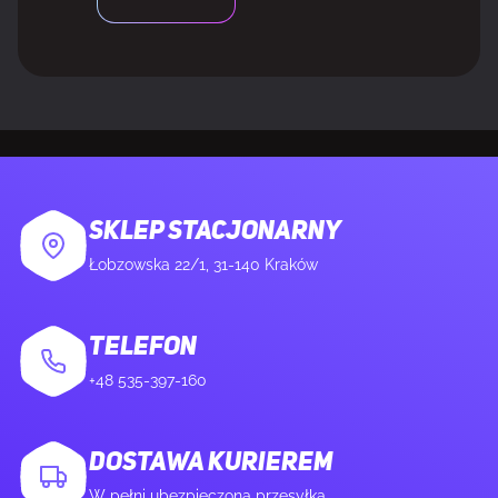
Rodzaj zasilania
USB
MYSZKA
Dołączona myszka
Nie
SKLEP STACJONARNY
Łobzowska 22/1, 31-140 Kraków
ZAWARTOŚĆ OPAKOWANIA
Liczba dołączonych produktów
1 szt.
TELEFON
+48 535-397-160
DOSTAWA KURIEREM
W pełni ubezpieczona przesyłka