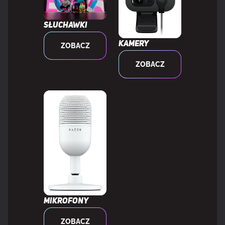
Styl klawiatury
Prosty
Słuchawki
Podstawka na nadgarstek
Tak
Kamery
ZOBACZ
ZOBACZ
Kolor produktu
Czarny
Materiały
Tworzywo sztuczne ABS, Aluminium,
Sztuczna skóra
CECHY
Ilość portów USB 3.2 Gen 1 (3.1 Gen 1) Typu-C
1
Mikrofony
MOC
ZOBACZ