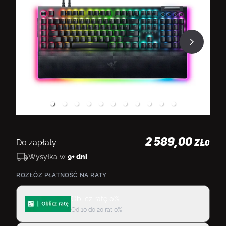
2 589,00
Do zapłaty
ZŁ
0
Wysyłka w
9+ dni
ROZŁÓŻ PŁATNOŚĆ NA RATY
Oblicz ratę 0%
Od 10 do 20 rat 0%