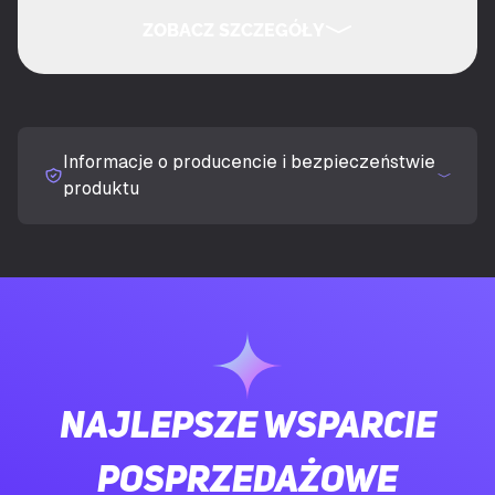
ZOBACZ SZCZEGÓŁY
Rekomendowane użycie
Gaming
UKRYJ SZCZEGÓŁY
Technologia łączności
Przewodowa
Informacje o producencie i bezpieczeństwie
Interfejs urządzenia
USB
produktu
Typ klawiatury
Mechaniczna
Układ klawiatury
QWERTY
Język klawiatury
Amerykański międzynarodowy
Najlepsze wsparcie
Urządzenie wskazujące
Nie
posprzedażowe