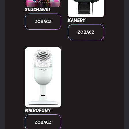
Podstawka na nadgarstek
Nie
Słuchawki
Kolor produktu
Czarny
Kamery
ZOBACZ
ZOBACZ
Kolor powierzchni
Monochromatyczny
Diody LED
Tak
CECHY
Anti-ghosting
Tak
Mikrofony
MOC
ZOBACZ
Rodzaj zasilania
USB