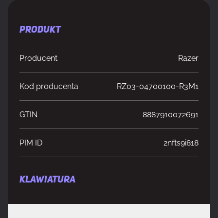
PRODUKT
Producent
Razer
Kod producenta
RZ03-04700100-R3M1
GTIN
8887910072691
PIM ID
2nfts9i818
KLAWIATURA
Rodzaj przełącznika
Razer Green