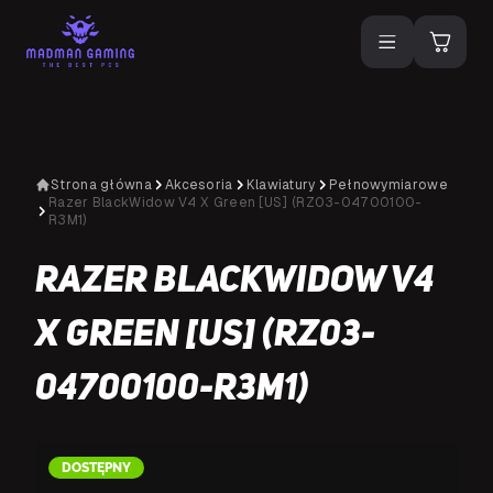
Strona główna
Akcesoria
Klawiatury
Pełnowymiarowe
Razer BlackWidow V4 X Green [US] (RZ03-04700100-
R3M1)
Razer BlackWidow V4
X Green [US] (RZ03-
04700100-R3M1)
DOSTĘPNY
D