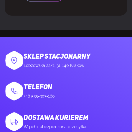
MYSZKA
Dołączona myszka
Nie
SKLEP STACJONARNY
WYMAGANIA SYSTEMOWE
Łobzowska 22/1, 31-140 Kraków
Obsługiwane systemy operacyjne Windows
Tak
TELEFON
+48 535-397-160
ZAWARTOŚĆ OPAKOWANIA
DOSTAWA KURIEREM
Liczba dołączonych produktów
1 szt.
W pełni ubezpieczona przesyłka