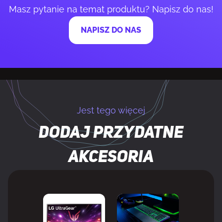
Masz pytanie na temat produktu? Napisz do nas!
Klawiatura numeryczna
Tak
NAPISZ DO NAS
Nakładki na klucze
Podwójny strzał
Materiał
Kopolimer akrylonitrylo-butadieno-
nakładek
styrenowy (ABS)
na
Jest tego więcej
klucze
Dodaj przydatne
Klawisze Windows
Tak
akcesoria
Programowalne hotkeys
Tak
Klawisze multimedialne
Tak