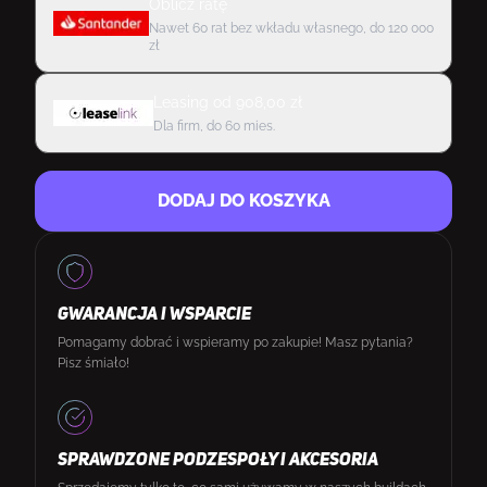
Oblicz ratę
Nawet 60 rat bez wkładu własnego, do 120 000
zł
Leasing
od
908,00
zł
Dla firm, do 60 mies.
DODAJ DO KOSZYKA
GWARANCJA I WSPARCIE
Pomagamy dobrać i wspieramy po zakupie! Masz pytania?
Pisz śmiało!
SPRAWDZONE PODZESPOŁY I AKCESORIA