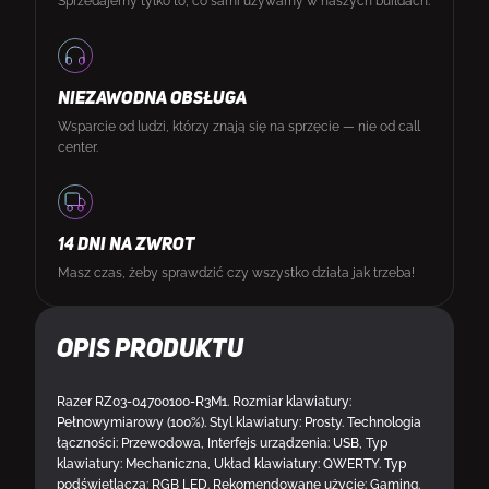
Sprzedajemy tylko to, co sami używamy w naszych buildach.
NIEZAWODNA OBSŁUGA
Wsparcie od ludzi, którzy znają się na sprzęcie — nie od call
center.
14 DNI NA ZWROT
Masz czas, żeby sprawdzić czy wszystko działa jak trzeba!
Opis produktu
Razer RZ03-04700100-R3M1. Rozmiar klawiatury:
Pełnowymiarowy (100%). Styl klawiatury: Prosty. Technologia
łączności: Przewodowa, Interfejs urządzenia: USB, Typ
klawiatury: Mechaniczna, Układ klawiatury: QWERTY. Typ
podświetlacza: RGB LED. Rekomendowane użycie: Gaming.