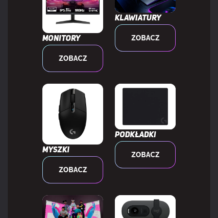
Częstotliwość Polling rate
1000 Hz
Klawiatury
ZOBACZ
Monitory
KONSTRUKCJA
ZOBACZ
Podświetlenie
Tak
Typ podświetlacza
RGB LED
Kolor podświetlenia
Wielobarwny
Podkładki
Myszki
ZOBACZ
Regulowane podświetlenie
Tak
ZOBACZ
Styl klawiatury
Prosty