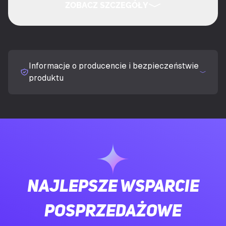
ZOBACZ SZCZEGÓŁY
Rekomendowane użycie
Gaming
UKRYJ SZCZEGÓŁY
Technologia łączności
Przewodowa
Informacje o producencie i bezpieczeństwie
Interfejs urządzenia
USB
produktu
Typ klawiatury
Mechaniczna
Układ klawiatury
QWERTY
Język klawiatury
US English
Najlepsze wsparcie
Urządzenie wskazujące
Nie
posprzedażowe
Rozmiar klawiatury
Pełnowymiarowy (100%)