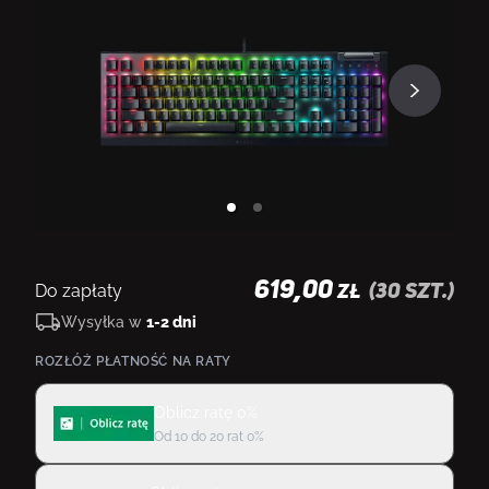
619,00
Do zapłaty
(
30
szt.)
ZŁ
Wysyłka w
1-2 dni
ROZŁÓŻ PŁATNOŚĆ NA RATY
Oblicz ratę 0%
Od 10 do 20 rat 0%