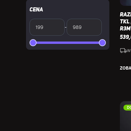
Cena
Raz
TKL 
-
R3M
539
W
ZOBA
D