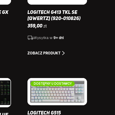
E GX
Logitech G413 TKL SE
[QWERTZ] (920-010826)
zł
359,00
Wysyłka w
9+ dni
ZOBACZ PRODUKT
DOSTĘPNY U DOSTAWCY
Logitech G515