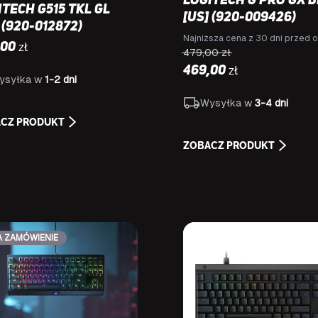
Logitech G PRO GX 
itech G515 TKL GL
[US] (920-009426)
 (920-012872)
Najniższa cena z 30 dni przed o
zł
,00
479,00
zł
zł
469,00
ysyłka w
1-2 dni
Wysyłka w
3-4 dni
CZ PRODUKT
ZOBACZ PRODUKT
A ZAMÓWIENIE
NA SPECJALNE ZAMÓWIENI