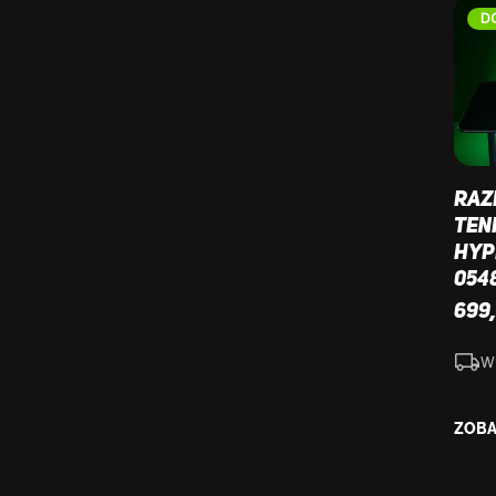
D
Raz
Ten
Hyp
054
699
W
ZOBA