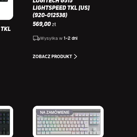
Logitech G515
LIGHTSPEED TKL [US]
(920-012538)
zł
569,00
 TKL
Wysyłka w
1-2 dni
ZOBACZ PRODUKT
NA ZAMÓWIENIE