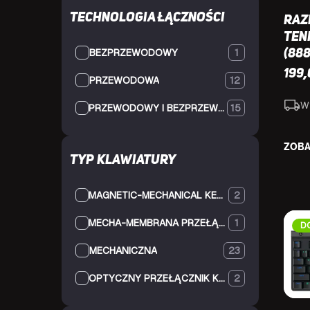
Technologia łączności
Raz
Ten
BEZPRZEWODOWY
1
(88
199
PRZEWODOWA
12
W
PRZEWODOWY I BEZPRZEWODOWY
15
ZOBA
Typ klawiatury
MAGNETIC-MECHANICAL KEY SWITCH
2
MECHA-MEMBRANA PRZEŁĄCZNIK KLUCZA
1
D
MECHANICZNA
23
OPTYCZNY PRZEŁĄCZNIK KLUCZYKOWY
2