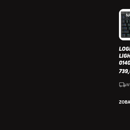
N
Log
Lig
014
739
W
ZOBA