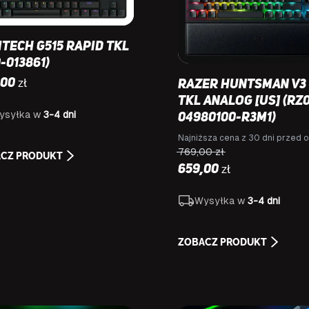
itech G515 RAPID TKL
-013861)
zł
,00
Razer Huntsman V3
TKL Analog [US] (RZ
ysyłka w
3-4 dni
04980100-R3M1)
Najniższa cena z 30 dni przed o
769,00
zł
CZ PRODUKT
zł
659,00
Wysyłka w
3-4 dni
ZOBACZ PRODUKT