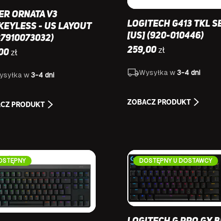
er Ornata V3
Logitech G413 TKL S
keyless - US Layout
[US] (920-010446)
87910073032)
zł
259,00
zł
,00
Wysyłka w
3-4 dni
ysyłka w
3-4 dni
ZOBACZ PRODUKT
CZ PRODUKT
OSTĘPNY
DOSTĘPNY U DOSTAWCY