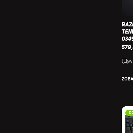
Raz
Ten
034
579
W
ZOBA
D