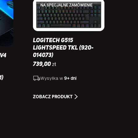
NA SPECJALNE ZAMÓWIENIE
Logitech G515
Lightspeed TKL (920-
014073)
V4
zł
739,00
1)
Wysyłka w
9+ dni
ZOBACZ PRODUKT