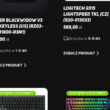
Logitech G515
Lightspeed TKL [CZ]
(920-013033)
er Blackwidow V3
keyless [US] (RZ03-
zł
589,00
91800-R3M1)
Wysyłka w
5-8 dni
zł
,00
ysyłka w
1-2 dni
ZOBACZ PRODUKT
CZ PRODUKT
OSTĘPNY U DOSTAWCY
DOSTĘPNY U DOSTAWCY