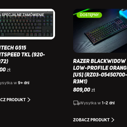
A SPECJALNE ZAMÓWIENIE
DOSTĘPNY
itech G515
htspeed TKL (920-
Razer BlackWidow 
072)
Low-Profile Orang
zł
,00
[US] (RZ03-05450700
R3M1)
ysyłka w
9+ dni
zł
809,00
CZ PRODUKT
Wysyłka w
1-2 dni
ZOBACZ PRODUKT