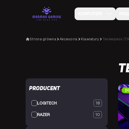
KOMPUTERY
POD
Strona główna
Akcesoria
Klawiatury
Tenkeyless (T
T
Producent
D
LOGITECH
18
RAZER
10