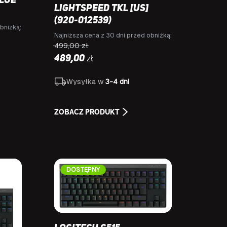
Blue
Lightspeed TKL [US]
(920-012539)
bniżką:
Najniższa cena z 30 dni przed obniżką:
499,00
zł
zł
489,00
Wysyłka w
3-4 dni
ZOBACZ PRODUKT
E
DOSTĘPNY