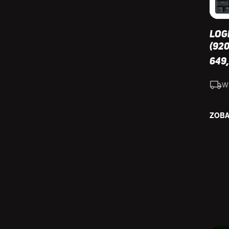
Log
(920
649
W
ZOBA