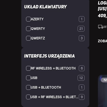
Log
Układ klawiatury
[US]
409
AZERTY
1
W
QWERTY
21
QWERTZ
3
ZOBA
Interfejs urządzenia
RF WIRELESS + BLUETOOTH
6
USB
12
N
USB + BLUETOOTH
1
USB + RF WIRELESS + BLUETOOTH
9