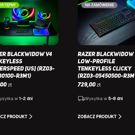
OSTĘPNY
NA ZAMÓWIENIE
er BlackWidow V4
Razer BlackWidow 
keyless
Low-Profile
erSpeed [US] (RZ03-
Tenkeyless Clicky
80100-R3M1)
(RZ03-05450500-R3M
zł
zł
,00
729,00
ysyłka w
1-2 dni
Wysyłka w
5-8 dni
CZ PRODUKT
ZOBACZ PRODUKT