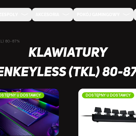
ZESPOŁY
AKCESORIA
POKÓJ GAMINGOWY
KL) 80-87%
Klawiatury
enkeyless (TKL) 80-8
OSTĘPNY U DOSTAWCY
DOSTĘPNY U DOSTAWCY