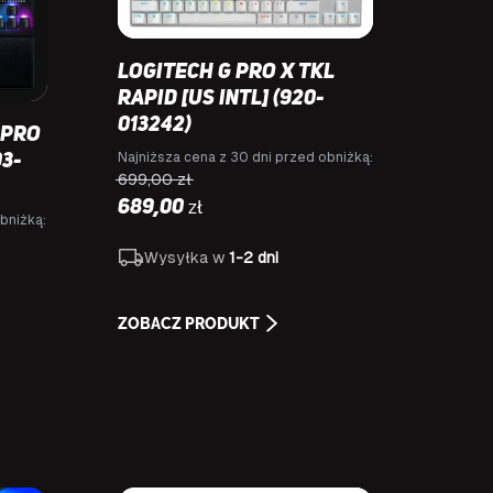
Logitech G PRO X TKL
RAPID [US INTL] (920-
013242)
 Pro
Najniższa cena z 30 dni przed obniżką:
03-
699,00
zł
zł
689,00
bniżką:
Wysyłka w
1-2 dni
ZOBACZ PRODUKT