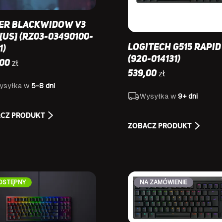
er Blackwidow V3
[US] (RZ03-03490100-
Logitech G515 RAPID
1)
(920-014131)
zł
,00
zł
539,00
ysyłka w
5-8 dni
Wysyłka w
9+ dni
CZ PRODUKT
ZOBACZ PRODUKT
OSTĘPNY
NA ZAMÓWIENIE