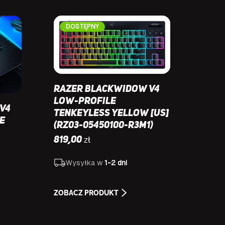
DOSTĘPNY
Razer BlackWidow V4
Low-Profile
V4
Tenkeyless Yellow [US]
e
(RZ03-05450100-R3M1)
-
zł
819,00
Wysyłka w
1-2 dni
ZOBACZ PRODUKT