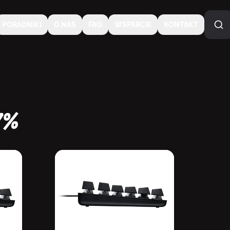
PORADNIKI
O NAS
FAQ
WSPARCIE
KONTAKT
7%
NA SPECJALNE ZAMÓWIENIE