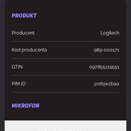
PRODUKT
Producent
Logitech
Kod producenta
989-000171
GTIN
097855119551
PIM ID
jrofqwzba0
MIKROFON
Czułość mikrofonu
28 dB