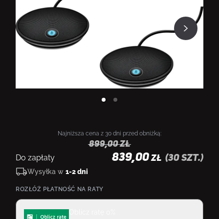
Najniższa cena z 30 dni przed obniżką:
899,00
zł
839,00
Do zapłaty
(
30
szt.)
ZŁ
Wysyłka w
1-2 dni
ROZŁÓŻ PŁATNOŚĆ NA RATY
Oblicz ratę 0%