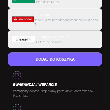
Od 10 do 20 rat 0%
Oblicz ratę
Nawet 60 rat bez wkładu własnego, do 120 000
zł
Leasing
od
908,00
zł
Dla firm, do 60 mies.
DODAJ DO KOSZYKA
GWARANCJA I WSPARCIE
Pomagamy dobrać i wspieramy po zakupie! Masz pytania?
Pisz śmiało!