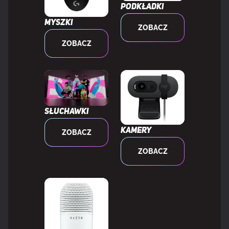
Wysokość opakowania
41 mm
Podkładki
Myszki
ZOBACZ
Waga wraz z opakowaniem
550,5 g
ZOBACZ
ZAWARTOŚĆ OPAKOWANIA
Liczba dołączonych produktów
2 szt.
Słuchawki
Kamery
ZOBACZ
DANE LOGISTYCZNE
ZOBACZ
Kod zharmonizowanego systemu
85181000
(HS)
Szerokość skrzyni zbiorczej
207 mm
(zewnętrznej)