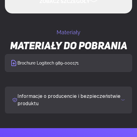
ZOBACZ SZCZEGÓŁY
Częstotliwość mikrofonu
100 - 11000 Hz
UKRYJ SZCZEGÓŁY
Model
Mikrofon stołowy
Materiały
Materiały do pobrania
Całkowite zniekształcenie harmoniczne
1%
mikrofonu
Brochure Logitech 989-000171
Typ kierunku mikrofonu
Wielokierunkowy
Wyciszenie mikrofonu
Tak
Informacje o producencie i bezpieczeństwie
produktu
Redukcja hałasu
Tak
PORTY I INTERFEJSY