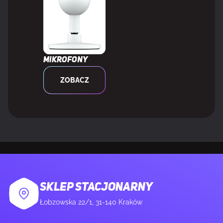
Długość skrzyni głównej (zewnętrznej)
220 mm
Wysokość skrzyni wzorcowej
110 mm
Mikrofony
(zewnętrznej)
ZOBACZ
Waga brutto obudowy głównej
2,77 kg
(zewnętrznej)
SKLEP STACJONARNY
Łobzowska 22/1, 31-140 Kraków