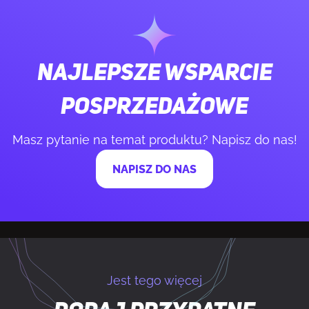
Technologia łączności
Bezprzewodowy
Interfejs urządzenia
Bluetooth/3.5 mm
Najlepsze wsparcie
Maksymalny zasięg działania
8,5 m
posprzedażowe
Masz pytanie na temat produktu? Napisz do nas!
WYDAJNOŚĆ
NAPISZ DO NAS
Kolor produktu
Czarny
Obsługa funkcji Plug & Play
Tak
Obsługiwane produkty
Logitech Group
Jest tego więcej