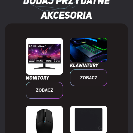
Dodaj przydatne
WAGA I ROZMIARY
akcesoria
Wysokość produktu
21 mm
Średnica
8,3 cm
Waga mikrofonu
230 g
Klawiatury
ZOBACZ
Monitory
DANE OPAKOWANIA
ZOBACZ
Szerokość opakowania
95 mm
Głębokość opakowania
195 mm