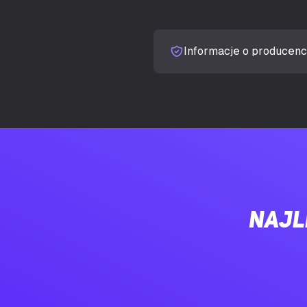
Jasność wyśw
Czas odpowie
Informacje o producenc
Typ pomiaru c
Ekran antyod
Kształt ekran
Współczynnik
Najl
Maksymalna c
Kąt widzenia 