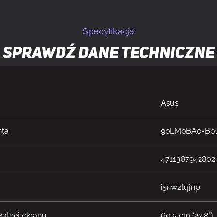
Specyfikacja
Sprawdź dane techniczne
Asus
nta
90LM0BA0-B01
4711387942802
i5nw2tqjnp
kątnej ekranu
60,5 cm (23.8")