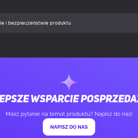
ietlacza (typowa)
300 cd/m²
dzi (typowy)
1 ms
ie i bezpieczeństwie produktu
zasu reakcji
GTG (Gray to Gr
blaskowy
Tak
u
Płaski
 kontrastu (typowy)
1000:1
epsze wsparcie posprzed
zęstotliwość odświeżania
240 Hz
Masz pytanie na temat produktu? Napisz do nas!
NAPISZ DO NAS
(poziomy)
178°