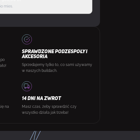
60 mies.
SPRAWDZONE PODZESPOŁY I
AKCESORIA
 po
Sprzedajemy tylko to, co sami używamy
ało!
w naszych buildach.
14 DNI NA ZWROT
się na
Masz czas, żeby sprawdzić czy
wszystko działa jak trzeba!