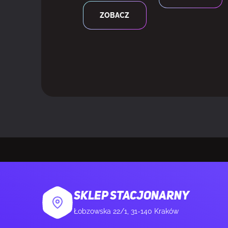
ZOBACZ
Długość przek
Standard gam
Pokrycie sRG
Gama koloró
NVIDIA G-SY
WYDAJNOŚĆ
Typ NVIDIA 
SKLEP STACJONARNY
AMD FreeSyn
Łobzowska 22/1, 31-140 Kraków