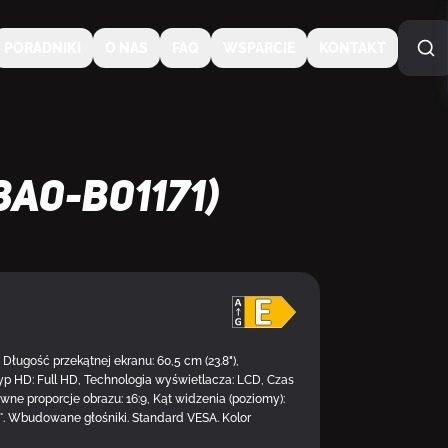
PORADNIKI
O NAS
FAQ
WSPARCIE
KONTAKT
A0-B01171)
NA ZAMÓWIENIE
gość przekątnej ekranu: 60,5 cm (23.8"),
Typ HD: Full HD, Technologia wyświetlacza: LCD, Czas
wne proporcje obrazu: 16:9, Kąt widzenia (poziomy):
78°. Wbudowane głośniki. Standard VESA. Kolor