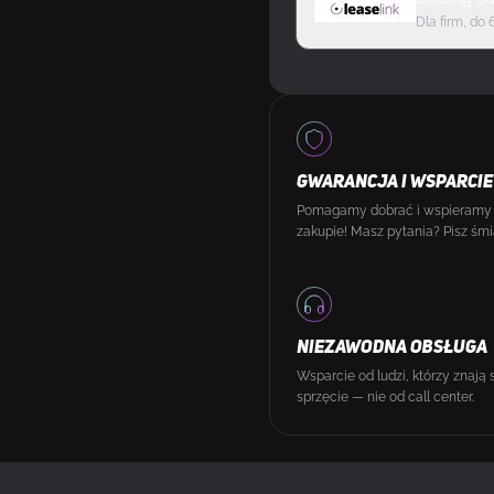
Dla firm, do 
GWARANCJA I WSPARCIE
Pomagamy dobrać i wspieramy
zakupie! Masz pytania? Pisz śmi
NIEZAWODNA OBSŁUGA
Wsparcie od ludzi, którzy znają 
sprzęcie — nie od call center.