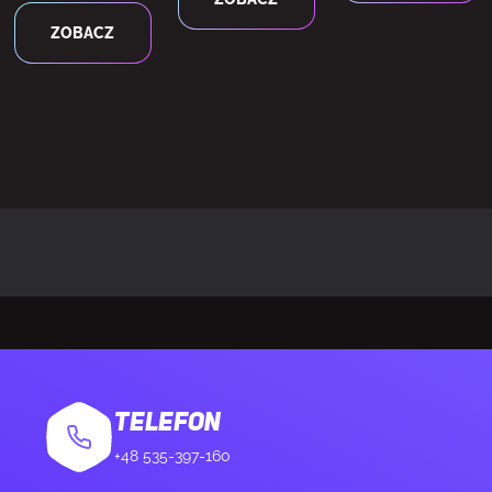
ZOBACZ
ątnej ekranu (cm)
61 cm
y kolorów
DCI-P3, sRGB
B (typowe)
99%
w DCI-P3
88%
NC
Tak
G-SYNC
G-SYNC Compat
TELEFON
c
Tak
+48 535-397-160