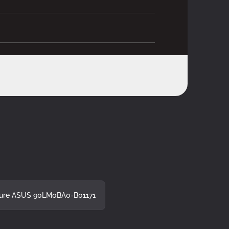
ure ASUS 90LM0BA0-B01171