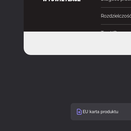
Rozdzielczoś
Typ HD
Natywne prop
Technologia 
Typ ekranu
Podświetleni
EU karta produktu
Ekran dotyko