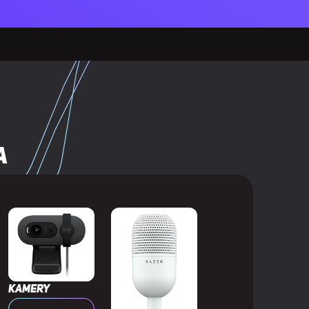
lorów
5 mm
a
Kamery