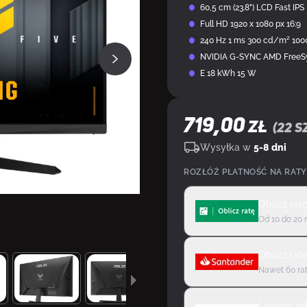
60,5 cm (23.8") LCD Fast IPS
Full HD 1920 x 1080 px 16:9
240 Hz 1 ms 300 cd/m² 1000
NVIDIA G-SYNC AMD FreeSyn
E 18 kWh 15 W
719,00
ZŁ
(
22
sz
Wysyłka w
5-8 dni
ROZŁÓŻ PŁATNOŚĆ NA RATY
Oblicz rat
Od 10 do 20 
Oblicz rat
Nawet 60 rat
Leasing
o