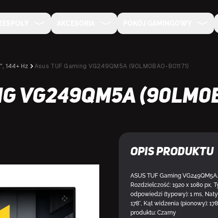
ZESPOŁY
AKCESORIA
POKÓJ GAMINGOWY
", 144+ Hz
Asus TUF Gaming VG249QM5A (90LM0BA0-B01171)
ng VG249QM5A (90LM0B
Opis produktu
NA ZAMÓWIENIE
ASUS TUF Gaming VG249QM5A. Dłu
Rozdzielczość: 1920 x 1080 px, 
odpowiedzi (typowy): 1 ms, Naty
178°, Kąt widzenia (pionowy): 1
produktu: Czarny