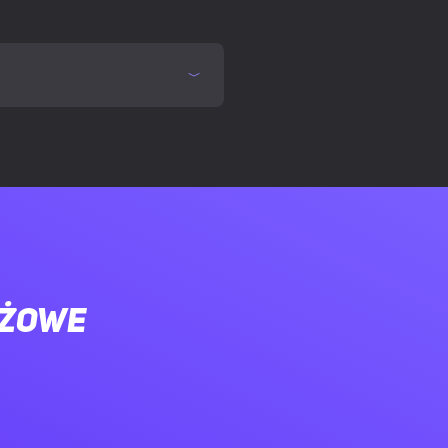
ay)
ażowe