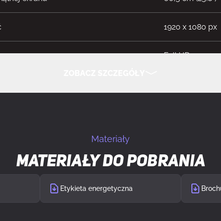
ć
1920 x 1080 px
Full HD
ZOBACZ SZCZEGÓŁY
orcje obrazu
16:9
UKRYJ SZCZEGÓŁY
wyświetlacza
LCD
Materiały
Fast IPS
Materiały do pobrania
e LED
Tak
Etykieta energetyczna
Broch
wy
Nie