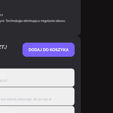
:1
c Technologia eliminująca migotanie obrazu
t.)
DODAJ DO KOSZYKA
ę 0%
rat 0%
ę
 bez wkładu własnego, do 120 000 zł
d
908,00
zł