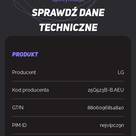
Sprawdź dane
techniczne
PRODUKT
Producent
LG
Kod producenta
25G523B-B.AEU
GTIN
8806096814840
PIM ID
nejvipcz9n