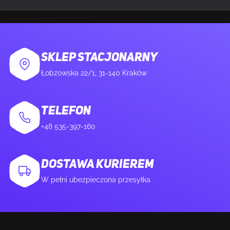
PORTY I INTERFEJSY
Wbudowany USB hub
Nie
SKLEP STACJONARNY
HDMI
Tak
Łobzowska 22/1, 31-140 Kraków
Ilość portów HDMI
2
TELEFON
Ilość DisplayPort
1
+48 535-397-160
Wersja wyjścia DisplayPort
1.4
DOSTAWA KURIEREM
W pełni ubezpieczona przesyłka
Wyjście na słuchawki
Tak
Wyjścia słuchawkowe
1