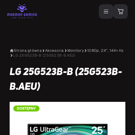
Strona główna
Akcesoria
Monitory
1080p, 24", 144+ Hz
LG 25G523B-B (25G523B-B.AEU)
LG 25G523B-B (25G523B-
B.AEU)
DOSTĘPNY
D