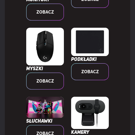
Monitory
Range (HDR)
ZOBACZ
Pokrycie sRGB (typowe)
99%
WYDAJNOŚĆ
Podkładki
NVIDIA G-SYNC
Tak
Myszki
ZOBACZ
ZOBACZ
Typ NVIDIA G-SYNC
G-SYNC Compatible
AMD FreeSync
Tak
Typ AMD FreeSync
FreeSync Premium Pro
Słuchawki
Kamery
ZOBACZ