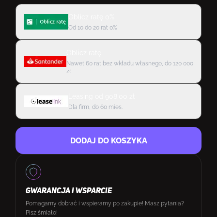
Oblicz ratę 0%
Od 10 do 20 rat 0%
Oblicz ratę
Nawet 60 rat bez wkładu własnego, do 120 000
zł
Leasing
od
908,00
zł
Dla firm, do 60 mies.
DODAJ DO KOSZYKA
GWARANCJA I WSPARCIE
Pomagamy dobrać i wspieramy po zakupie! Masz pytania?
Pisz śmiało!