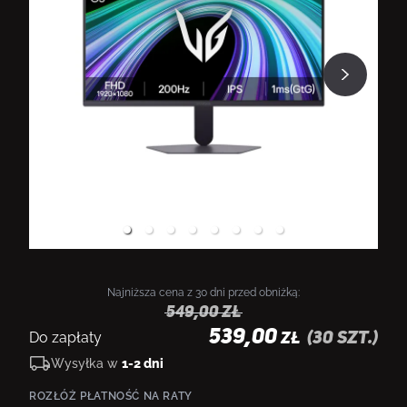
Najniższa cena z 30 dni przed obniżką:
549,00
zł
539,00
Do zapłaty
(
30
szt.)
ZŁ
Wysyłka w
1-2 dni
ROZŁÓŻ PŁATNOŚĆ NA RATY