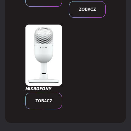
MULTIMEDIA
ZOBACZ
Wbudowane głośniki
Nie
Wbudowany mikrofon
Nie
Wbudowana kamera/aparat
Nie
KONSTRUKCJA
Mikrofony
Pozycjonowanie na rynku
Gaming
ZOBACZ
Kolor produktu
Czarny