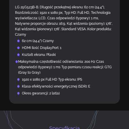
LG 25G523B-B. Długość przekątnej ekranu: 62 cm (24.4"),
Rozdzielczość: 1920 x 1080 px, Typ HD: Full HD, Technologia
wyświetlacza: LCD, Czas odpowiedzi (typowy): 1 ms,
Natywne proporcje obrazu: 16:9, Kąt widzenia (poziomy): 178°,
Kąt widzenia (pionowy): 178°. Standard VESA. Kolor produktu:
Czarny
62 cm (24.4") Czarny
HDMI Ilość DisplayPort: 1
Kształt ekranu: Płaski
Maksymalna częstotliwość odświeżania: 200 Hz Czas
odpowiedzi (typowy): 1 ms Typ pomiaru czasu reakcji: GTG
(Gray to Gray)
1920 x 1080 px Full HD Typ ekranu: IPS
Klasa efektywności energetycznej (SDR): E
Okres gwarancji: 2 lat(a)
Specyfikacja