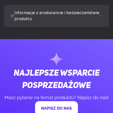
Informacje o producencie i bezpieczeństwie
Ekran dotykowy
Nie
produktu
Jasność wyświetlacza (typowa)
300 cd/m²
Czas odpowiedzi (typowy)
1 ms
Typ pomiaru czasu reakcji
GTG (Gray to Gray)
Najlepsze wsparcie
Ekran antyodblaskowy
Tak
posprzedażowe
Kształt ekranu
Płaski
Masz pytanie na temat produktu? Napisz do nas!
Współczynnik kontrastu (typowy)
1000:1
NAPISZ DO NAS