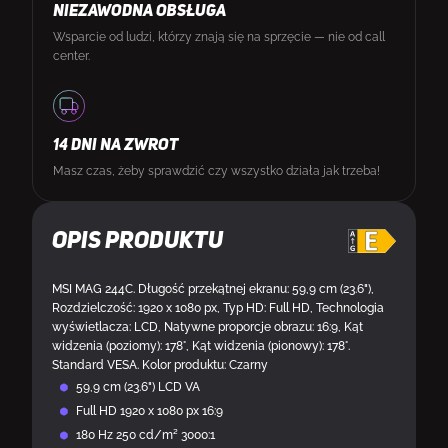
NIEZAWODNA OBSŁUGA
Wsparcie od ludzi, którzy znają się na sprzęcie — nie od call
center.
14 DNI NA ZWROT
Masz czas, żeby sprawdzić czy wszystko działa jak trzeba!
Opis produktu
MSI MAG 244C. Długość przekątnej ekranu: 59,9 cm (23.6"),
Rozdzielczość: 1920 x 1080 px, Typ HD: Full HD, Technologia
wyświetlacza: LCD, Natywne proporcje obrazu: 16:9, Kąt
widzenia (poziomy): 178°, Kąt widzenia (pionowy): 178°.
Standard VESA. Kolor produktu: Czarny
59,9 cm (23.6") LCD VA
Full HD 1920 x 1080 px 16:9
180 Hz 250 cd/m² 3000:1