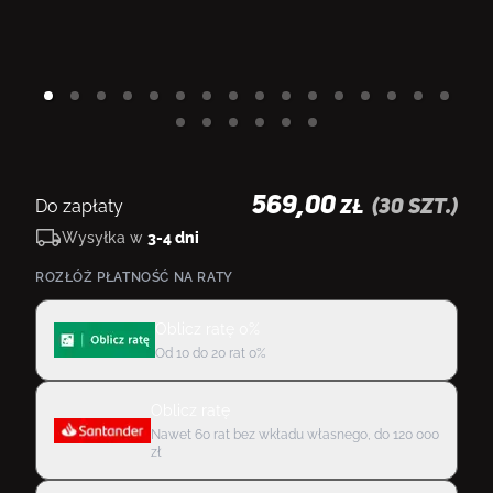
569,00
Do zapłaty
(
30
szt.)
ZŁ
Wysyłka w
3-4 dni
ROZŁÓŻ PŁATNOŚĆ NA RATY
Oblicz ratę 0%
Od 10 do 20 rat 0%
Oblicz ratę
Nawet 60 rat bez wkładu własnego, do 120 000
zł