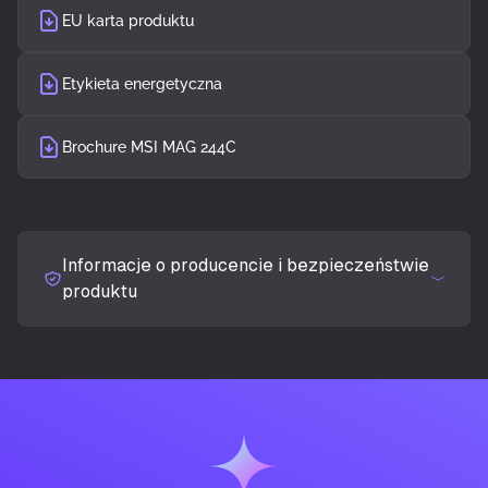
Technologia wyświetlacza
LCD
EU karta produktu
Typ ekranu
VA
Etykieta energetyczna
Ekran dotykowy
Nie
Brochure MSI MAG 244C
Jasność wyświetlacza (typowa)
250 cd/m²
Informacje o producencie i bezpieczeństwie
Czas reakcji (MPRT)
1 ms
produktu
Ekran antyodblaskowy
Tak
Kształt ekranu
Zakrzywiony
Klasyfikacja krzywizny ekranu
1500R