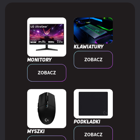
Zasięg skanowania w poziomie
55,3 - 200 kHz
Zasięg skanowania (długość)
48 - 180 Hz
Klawiatury
Rozmiar obrazu (w poziomie)
52,1 cm
ZOBACZ
Monitory
Rozmiar obrazu (w pionie)
29,3 cm
ZOBACZ
Głębia kolorów
10 bit
Standard gamy kolorów
DCI-P3
Paleta barw
84%
Podkładki
Myszki
ZOBACZ
Pokrycie sRGB (typowe)
105%