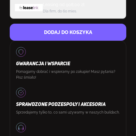
Leasing
od
908,00
zł
Dla firm, do 60 mies.
DODAJ DO KOSZYKA
GWARANCJA I WSPARCIE
Pomagamy dobrać i wspieramy po zakupie! Masz pytania?
Pisz śmiało!
SPRAWDZONE PODZESPOŁY I AKCESORIA
Sprzedajemy tylko to, co sami używamy w naszych buildach.