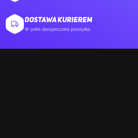
Ilość portów HDMI
1
DOSTAWA KURIEREM
W pełni ubezpieczona przesyłka
Wersja HDMI
2.0b
Ilość DisplayPort
1
Wersja DisplayPort
1.2a
Wyjście audio
Tak
Wyjście na słuchawki
Tak
ERGONOMIA