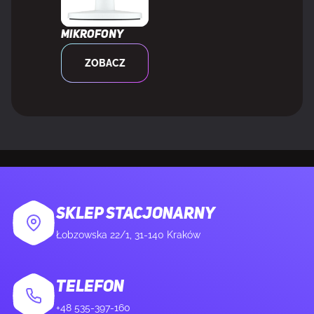
Mikrofony
KONSTRUKCJA
ZOBACZ
Pozycjonowanie na rynku
Gaming
Kolor produktu
Czarny
Konstrukcja bezramkowa
Tak
SKLEP STACJONARNY
PORTY I INTERFEJSY
Łobzowska 22/1, 31-140 Kraków
Wbudowany USB hub
Nie
TELEFON
HDMI
Tak
+48 535-397-160