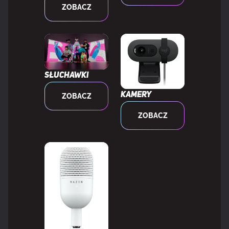
ZOBACZ
Gama kolorów DCI-P3
84%
WYDAJNOŚĆ
Słuchawki
Kamery
ZOBACZ
NVIDIA G-SYNC
Nie
ZOBACZ
AMD FreeSync
Nie
MULTIMEDIA
Wbudowane głośniki
Nie
Wbudowana kamera/aparat
Nie