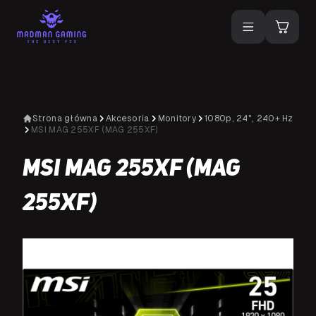
Strona główna
Akcesoria
Monitory
1080p, 24", 240+ Hz
MSI MAG 255XF (MAG 255XF)
MSI MAG 255XF (MAG
255XF)
NA SPECJALNE ZAMÓWIENIE
N