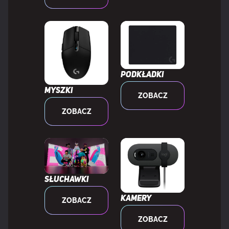
Rozmiar obrazu (w poziomie)
54,4 cm
Rozmiar obrazu (w pionie)
30,3 cm
Długość przekątnej ekranu (cm)
62,23 cm
Podkładki
Myszki
ZOBACZ
Obsługa High Dynamic Range (HDR)
Tak
ZOBACZ
Głębia kolorów
8 bit
Standard gamy kolorów
DCI-P3
Słuchawki
Paleta barw
90%
Kamery
ZOBACZ
ZOBACZ
Pokrycie sRGB (typowe)
120%