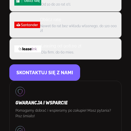
Od 10 do 20 rat 0%
Oblicz ratę
Nawet 60 rat bez wkładu własnego, do 120 000
zł
Leasing
od
908,00
zł
Dla firm, do 60 mies.
SKONTAKTUJ SIĘ Z NAMI
GWARANCJA I WSPARCIE
Pomagamy dobrać i wspieramy po zakupie! Masz pytania?
Pisz śmiało!