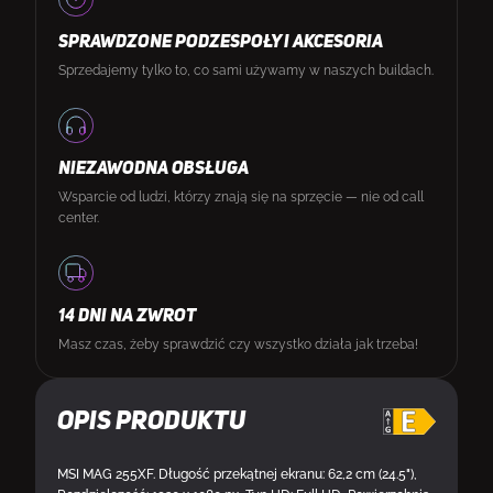
SPRAWDZONE PODZESPOŁY I AKCESORIA
Sprzedajemy tylko to, co sami używamy w naszych buildach.
NIEZAWODNA OBSŁUGA
Wsparcie od ludzi, którzy znają się na sprzęcie — nie od call
center.
14 DNI NA ZWROT
Masz czas, żeby sprawdzić czy wszystko działa jak trzeba!
Opis produktu
MSI MAG 255XF. Długość przekątnej ekranu: 62,2 cm (24.5"),