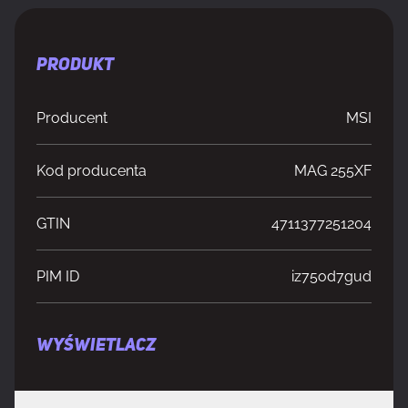
PRODUKT
Producent
MSI
Kod producenta
MAG 255XF
GTIN
4711377251204
PIM ID
iz75od7gud
WYŚWIETLACZ
Długość przekątnej ekranu
62,2 cm (24.5")