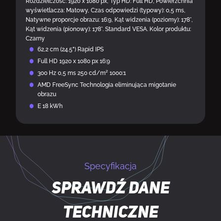
Rozdzielczość: 1920 x 1080 px, Typ HD: Full HD, Powierzchnia
wyświetlacza: Matowy, Czas odpowiedzi (typowy): 0,5 ms,
Natywne proporcje obrazu: 16:9, Kąt widzenia (poziomy): 178°,
Kąt widzenia (pionowy): 178°. Standard VESA. Kolor produktu:
Czarny
62,2 cm (24.5") Rapid IPS
Full HD 1920 x 1080 px 16:9
300 Hz 0,5 ms 250 cd/m² 1000:1
AMD FreeSync Technologia eliminująca migotanie
obrazu
E 18 kWh
Specyfikacja
Sprawdź dane
techniczne