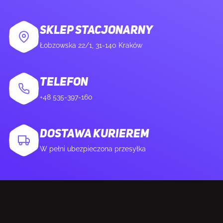
Technologia eliminująca migotanie obrazu
Tak
SKLEP STACJONARNY
Technologia niskiej emisji światła
Tak
Łobzowska 22/1, 31-140 Kraków
niebieskiego
TELEFON
MULTIMEDIA
+48 535-397-160
Wbudowane głośniki
Nie
DOSTAWA KURIEREM
Wbudowana kamera/aparat
Nie
W pełni ubezpieczona przesyłka
KONSTRUKCJA
Pozycjonowanie na rynku
Gaming