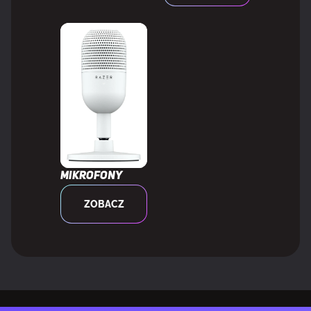
Pokrycie Adobe RGB
87%
Kompatybilność 3D
Nie
Gama kolorów DCI-P3
80%
WYDAJNOŚĆ
Mikrofony
NVIDIA G-SYNC
Nie
ZOBACZ
AMD FreeSync
Tak
Typ AMD FreeSync
FreeSync Premium