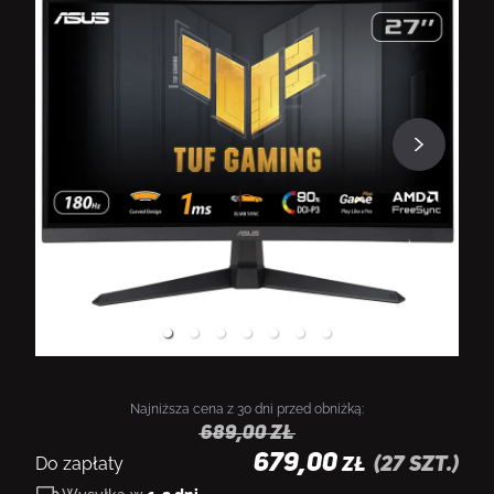
Najniższa cena z 30 dni przed obniżką:
689,00
zł
679,00
Do zapłaty
(
27
szt.)
ZŁ