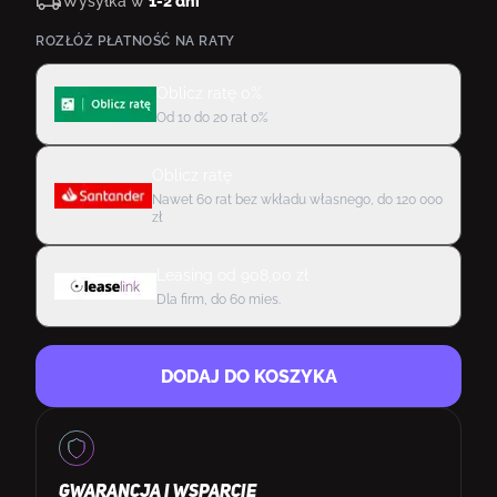
Wysyłka w
1-2 dni
ROZŁÓŻ PŁATNOŚĆ NA RATY
Oblicz ratę 0%
Od 10 do 20 rat 0%
Oblicz ratę
Nawet 60 rat bez wkładu własnego, do 120 000
zł
Leasing
od
908,00
zł
Dla firm, do 60 mies.
DODAJ DO KOSZYKA
GWARANCJA I WSPARCIE