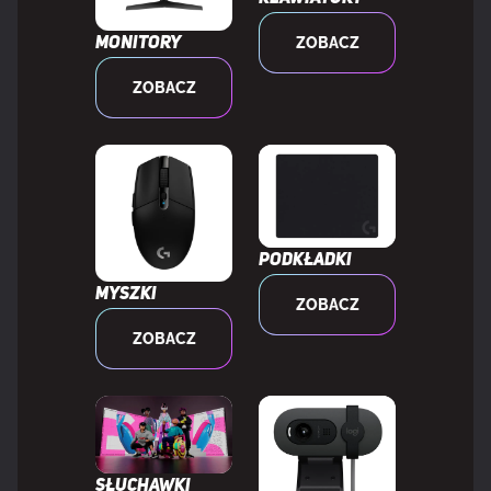
Częstotliwość odświeżania
48 - 180 Hz
ZOBACZ
Monitory
pionowego
ZOBACZ
Długość przekątnej ekranu (cm)
68,6 cm
Standard gamy kolorów
DCI-P3
Paleta barw
90%
Podkładki
Myszki
ZOBACZ
ZOBACZ
WYDAJNOŚĆ
AMD FreeSync
Tak
Typ AMD FreeSync
FreeSync
Słuchawki