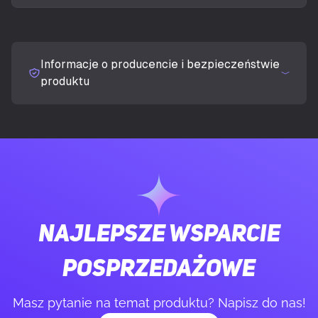
Ekran dotykowy
Nie
Informacje o producencie i bezpieczeństwie
Jasność wyświetlacza (typowa)
250 cd/m²
produktu
Czas odpowiedzi (typowy)
1 ms
Ekran antyodblaskowy
Tak
Kształt ekranu
Zakrzywiony
Najlepsze wsparcie
Klasyfikacja krzywizny ekranu
1500R
posprzedażowe
Współczynnik kontrastu (typowy)
3000:1
Masz pytanie na temat produktu? Napisz do nas!
Maksymalna częstotliwość odświeżania
180 Hz