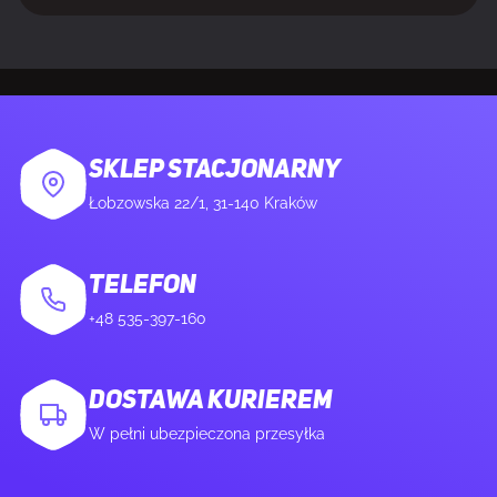
Wbudowane głośniki
Tak
Wbudowana kamera/aparat
Nie
SKLEP STACJONARNY
KONSTRUKCJA
Łobzowska 22/1, 31-140 Kraków
Pozycjonowanie na rynku
Gaming
TELEFON
+48 535-397-160
Kolor produktu
Czarny
Kolor nóżek
Czarny
DOSTAWA KURIEREM
W pełni ubezpieczona przesyłka
PORTY I INTERFEJSY