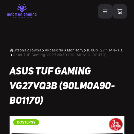
Strona główna
Akcesoria
Monitory
1080p, 27", 144+ Hz
Asus TUF Gaming VG27VQ3B (90LM0A90-B01170)
Asus TUF Gaming
VG27VQ3B (90LM0A90-
B01170)
D
DOSTĘPNY