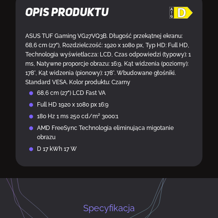
Opis produktu
ASUS TUF Gaming VG27VQ3B. Długość przekątnej ekranu:
68,6 cm (27"), Rozdzielczość: 1920 x 1080 px, Typ HD: Full HD,
Technologia wyświetlacza: LCD, Czas odpowiedzi (typowy): 1
ms, Natywne proporcje obrazu: 16:9, Kąt widzenia (poziomy):
178°, Kąt widzenia (pionowy): 178°. Wbudowane głośniki.
Standard VESA. Kolor produktu: Czarny
68,6 cm (27") LCD Fast VA
Full HD 1920 x 1080 px 16:9
180 Hz 1 ms 250 cd/m² 3000:1
AMD FreeSync Technologia eliminująca migotanie
obrazu
D 17 kWh 17 W
Specyfikacja