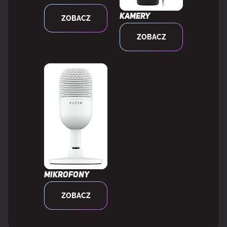
Kamery
ZOBACZ
Obsługa VESA Adaptive Sync
Tak
ZOBACZ
Technologia eliminująca migotanie obrazu
Tak
Technologia niskiej emisji światła
Tak
niebieskiego
Tryb gry
Tak
MULTIMEDIA
Mikrofony
Ilość głośników
2
ZOBACZ
Moc wyjściowa (RMS)
4 W