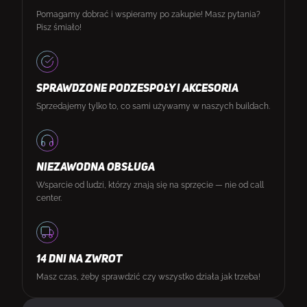
Pomagamy dobrać i wspieramy po zakupie! Masz pytania?
Pisz śmiało!
SPRAWDZONE PODZESPOŁY I AKCESORIA
Sprzedajemy tylko to, co sami używamy w naszych buildach.
NIEZAWODNA OBSŁUGA
Wsparcie od ludzi, którzy znają się na sprzęcie — nie od call
center.
14 DNI NA ZWROT
Masz czas, żeby sprawdzić czy wszystko działa jak trzeba!