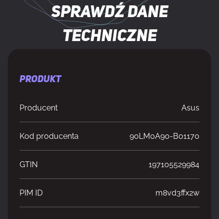
Sprawdź dane
techniczne
PRODUKT
Producent
Asus
Kod producenta
90LM0A90-B01170
GTIN
197105529984
PIM ID
m8vd3ffx2w