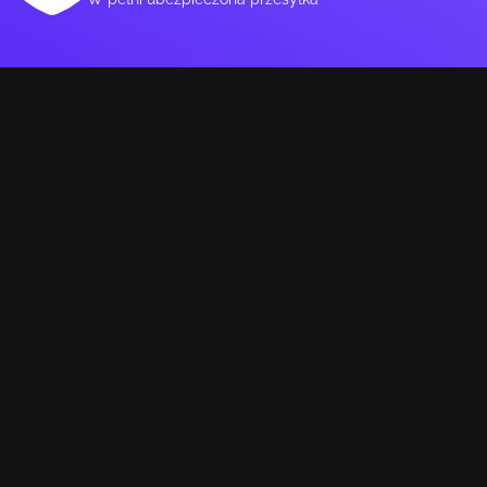
Wbudowane głośniki
Tak
Wbudowana kamera/aparat
Nie
KONSTRUKCJA
Pozycjonowanie na rynku
Gaming
Kolor produktu
Czarny
Kolor nóżek
Czarny
PORTY I INTERFEJSY