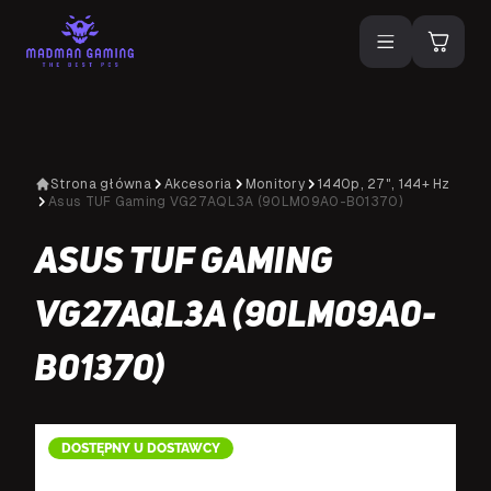
Strona główna
Akcesoria
Monitory
1440p, 27", 144+ Hz
Asus TUF Gaming VG27AQL3A (90LM09A0-B01370)
Asus TUF Gaming
VG27AQL3A (90LM09A0-
B01370)
DOSTĘPNY U DOSTAWCY
D