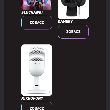
Standard gamy kolorów
DCI-P3
Słuchawki
Paleta barw
96%
Kamery
ZOBACZ
Pokrycie sRGB (typowe)
130%
ZOBACZ
WYDAJNOŚĆ
NVIDIA G-SYNC
Tak
Typ NVIDIA G-SYNC
G-SYNC Compatible
AMD FreeSync
Tak
Mikrofony
Typ AMD FreeSync
FreeSync Premium
ZOBACZ