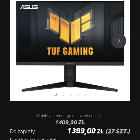
Najniższa cena z 30 dni przed obniżką:
1 409,00
zł
1 399,00
Do zapłaty
(
27
szt.)
ZŁ