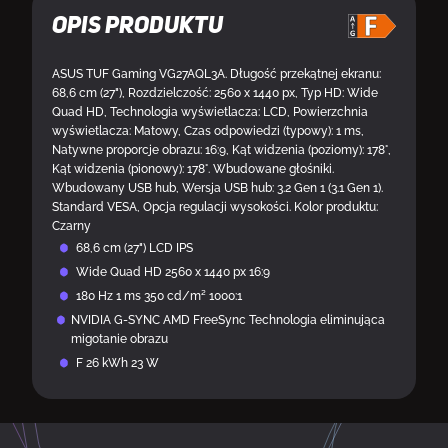
Opis produktu
ASUS TUF Gaming VG27AQL3A. Długość przekątnej ekranu:
68,6 cm (27"), Rozdzielczość: 2560 x 1440 px, Typ HD: Wide
Quad HD, Technologia wyświetlacza: LCD, Powierzchnia
wyświetlacza: Matowy, Czas odpowiedzi (typowy): 1 ms,
Natywne proporcje obrazu: 16:9, Kąt widzenia (poziomy): 178°,
Kąt widzenia (pionowy): 178°. Wbudowane głośniki.
Wbudowany USB hub, Wersja USB hub: 3.2 Gen 1 (3.1 Gen 1).
Standard VESA, Opcja regulacji wysokości. Kolor produktu:
Czarny
68,6 cm (27") LCD IPS
Wide Quad HD 2560 x 1440 px 16:9
180 Hz 1 ms 350 cd/m² 1000:1
NVIDIA G-SYNC AMD FreeSync Technologia eliminująca
migotanie obrazu
F 26 kWh 23 W