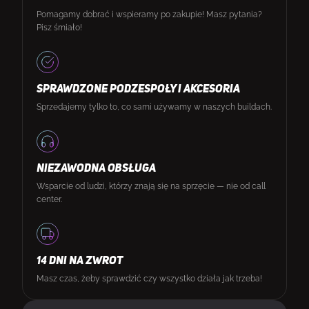
Pomagamy dobrać i wspieramy po zakupie! Masz pytania?
Pisz śmiało!
SPRAWDZONE PODZESPOŁY I AKCESORIA
Sprzedajemy tylko to, co sami używamy w naszych buildach.
NIEZAWODNA OBSŁUGA
Wsparcie od ludzi, którzy znają się na sprzęcie — nie od call
center.
14 DNI NA ZWROT
Masz czas, żeby sprawdzić czy wszystko działa jak trzeba!