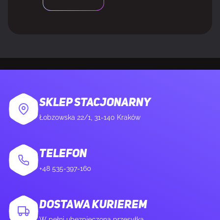
Obsługa VESA Adaptive Sync
Tak
Technologia eliminująca migotanie obrazu
Tak
Technologia niskiej emisji światła
Tak
niebieskiego
SKLEP STACJONARNY
Tryb gry
Tak
Łobzowska 22/1, 31-140 Kraków
TELEFON
MULTIMEDIA
+48 535-397-160
Ilość głośników
2
DOSTAWA KURIEREM
Moc wyjściowa (RMS)
4 W
W pełni ubezpieczona przesyłka