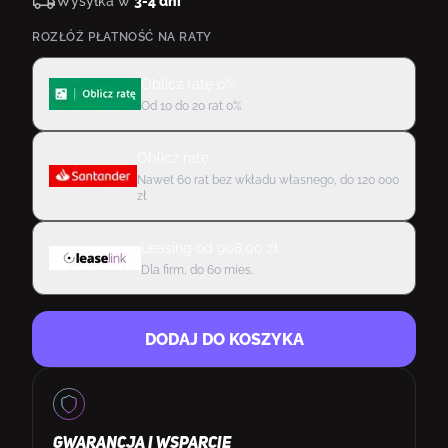
Wysyłka w
3-4 dni
ROZŁÓŻ PŁATNOŚĆ NA RATY
Oblicz ratę 0%
Od 10 do 20 rat 0%
Oblicz ratę
Nawet 60 rat bez wkładu własnego, do 120 000
zł
Leasing
od
908,00
zł
Dla firm, do 60 mies.
DODAJ DO KOSZYKA
GWARANCJA I WSPARCIE