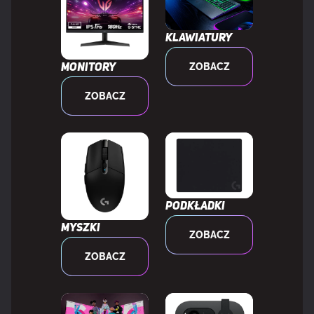
Częstotliwość odświeżania
265 - 265 kHz
poziomego
Klawiatury
Częstotliwość odświeżania
48 - 180 Hz
ZOBACZ
Monitory
pionowego
ZOBACZ
Długość przekątnej ekranu (cm)
69 cm
Obsługa High Dynamic Range (HDR)
Tak
Technologia
DisplayHDR 400, High Dynamic
Podkładki
High
Range 10 (HDR10)
Myszki
ZOBACZ
Dynamic
ZOBACZ
Range
(HDR)