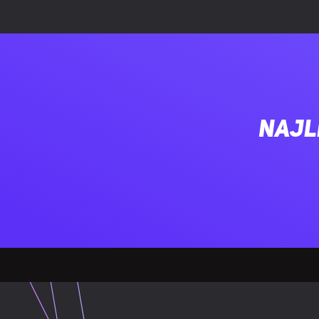
Ekran antyod
Kształt ekran
Klasyfikacja 
Najl
Współczynnik
Maksymalna c
Kąt widzenia 
Kąt widzenia 