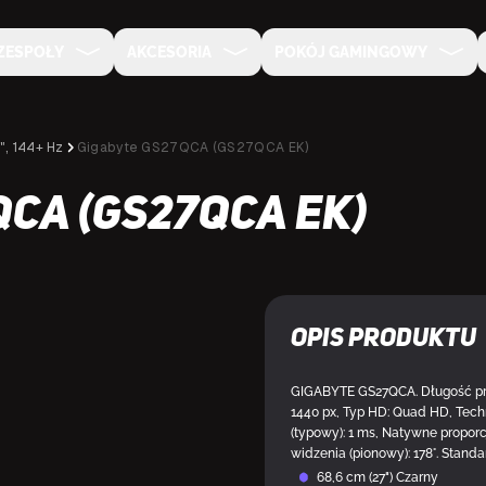
ZESPOŁY
AKCESORIA
POKÓJ GAMINGOWY
", 144+ Hz
Gigabyte GS27QCA (GS27QCA EK)
CA (GS27QCA EK)
Opis produktu
GIGABYTE GS27QCA. Długość prze
1440 px, Typ HD: Quad HD, Tech
(typowy): 1 ms, Natywne proporcj
widzenia (pionowy): 178°. Stand
68,6 cm (27") Czarny