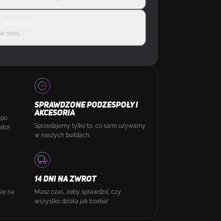
d
908,00
zł
60 mies.
SPRAWDZONE PODZESPOŁY I
AKCESORIA
 po
Sprzedajemy tylko to, co sami używamy
ało!
w naszych buildach.
14 DNI NA ZWROT
się na
Masz czas, żeby sprawdzić czy
wszystko działa jak trzeba!