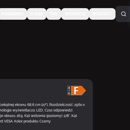
PORADNIKI
O NAS
FAQ
WSPARCIE
KONTAKT
DOSTĘPNY U DOSTAWC
kątnej ekranu: 68,6 cm (27"), Rozdzielczość: 2560 x
nologia wyświetlacza: LED, Czas odpowiedzi
e obrazu: 16:9, Kąt widzenia (poziomy): 178°, Kąt
ard VESA. Kolor produktu: Czarny