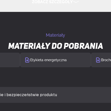
ZOBACZ SZCZEGÓŁY
orcje obrazu
16:9
UKRYJ SZCZEGÓŁY
wyświetlacza
LED
Materiały
VA
Materiały do pobrania
lacza
Edge LED
Etykieta energetyczna
Broch
wy
Nie
ietlacza (typowa)
250 cd/m²
dzi (typowy)
1 ms
ie i bezpieczeństwie produktu
(MPRT)
1 ms