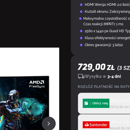
HDMI Wersja HDMI: 2.0 Ilość 
Kształt ekranu: Zakrzywion
Maksymalna częstotliwość od
Czas reakcji (MPRT): 1 ms
2560 x 1440 px Quad HD Typ
Klasa efektywności energet
Okres gwarancji: 3 lat(a)
DOSTĘPNY U DOSTAWCY
729,00
ZŁ
(
3
sz
Wysyłka w
3-4 dni
ROZŁÓŻ PŁATNOŚĆ NA RATY
Oblicz rat
Od 10 do 20 
Oblicz rat
Nawet 60 rat