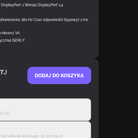
DisplayPort: 1 Wersja DisplayPort: 1.4
y
świeżania: 180 Hz Czas odpowiedzi (typowy): 1 ms
 ekranu: VA
ycznej (SDR): F
t.)
DODAJ DO KOSZYKA
ę 0%
rat 0%
ę
 bez wkładu własnego, do 120 000 zł