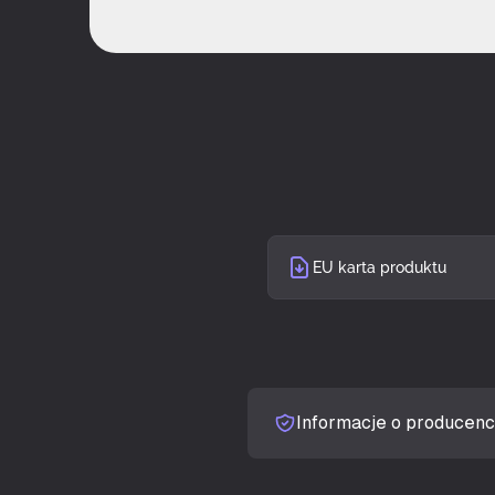
Natywne prop
Technologia 
Typ ekranu
Typ podświet
EU karta produktu
Ekran dotyko
Jasność wyśw
Czas odpowie
Informacje o producenc
Czas reakcji 