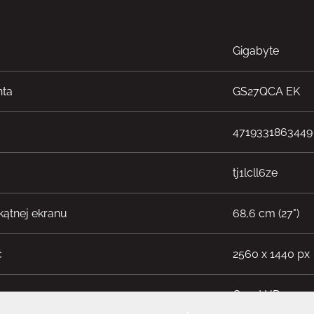
Gigabyte
nta
GS27QCA EK
4719331863449
tj1lcll6ze
kątnej ekranu
68,6 cm (27")
ć
2560 x 1440 px
Quad HD