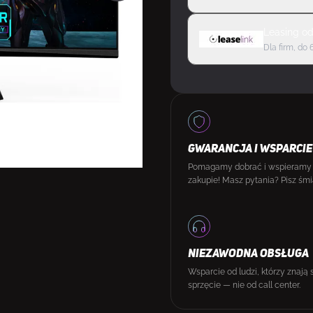
Leasing
o
Dla firm, do 
GWARANCJA I WSPARCIE
Pomagamy dobrać i wspieramy
zakupie! Masz pytania? Pisz śmi
NIEZAWODNA OBSŁUGA
Wsparcie od ludzi, którzy znają 
sprzęcie — nie od call center.