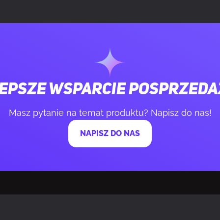
blaskowy
Tak
u
Zakrzywiony
krzywizny ekranu
1500R
epsze wsparcie posprzed
 kontrastu (typowy)
5000:1
Masz pytanie na temat produktu? Napisz do nas!
NAPISZ DO NAS
zęstotliwość odświeżania
180 Hz
(poziomy)
178°
(pionowy)
178°