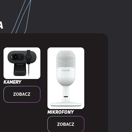
lorów
1 mm
a
Kamery
ZOBACZ
Mikrofony
ZOBACZ