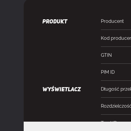
Producent
PRODUKT
Kod produce
GTIN
PIM ID
Długość prze
WYŚWIETLACZ
Rozdzielczoś
Typ HD