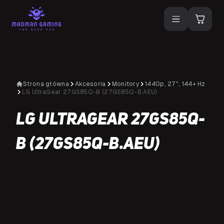
Strona główna
Akcesoria
Monitory
1440p, 27", 144+ Hz
LG UltraGear 27GS85Q-B (27GS85Q-B.AEU)
LG UltraGear 27GS85Q-
B (27GS85Q-B.AEU)