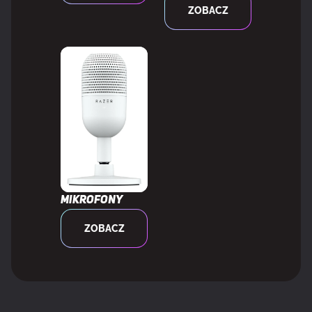
ZOBACZ
Pozycjonowanie na rynku
Gaming
Kolor produktu
Czarny
PORTY I INTERFEJSY
Wbudowany USB hub
Tak
Mikrofony
Ilość portów upstream
1
ZOBACZ
Ilość portów USB Typu A downstream
2
HDMI
Tak