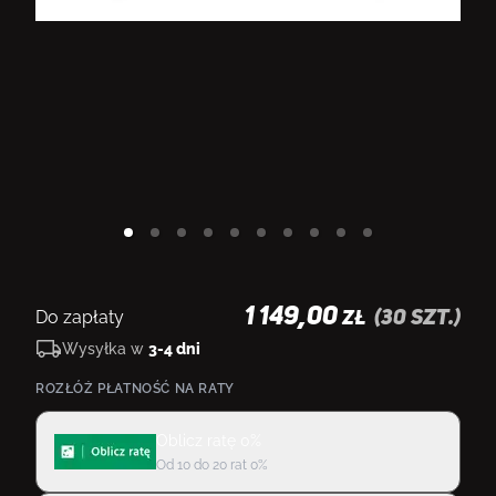
1 149,00
Do zapłaty
(
30
szt.)
ZŁ
Wysyłka w
3-4 dni
ROZŁÓŻ PŁATNOŚĆ NA RATY
Oblicz ratę 0%
Od 10 do 20 rat 0%