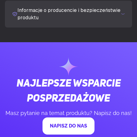
Informacje o producencie i bezpieczeństwie
Kształt ekranu
Płaski
produktu
Współczynnik kontrastu (typowy)
1000:1
Maksymalna częstotliwość odświeżania
200 Hz
Kąt widzenia (poziomy)
178°
Najlepsze wsparcie
Kąt widzenia (pionowy)
178°
posprzedażowe
Kolory wyświetlacza
1.07 biliona kolorów
Masz pytanie na temat produktu? Napisz do nas!
Rozmiar plamki
0,2331 x 0,2331 mm
NAPISZ DO NAS
Długość przekątnej ekranu (cm)
68,4 cm