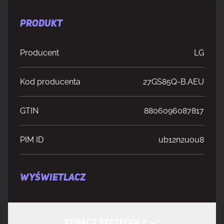
PRODUKT
Producent
LG
Kod producenta
27GS85Q-B.AEU
GTIN
8806096087817
PIM ID
ub12n2uou8
WYŚWIETLACZ
Długość przekątnej ekranu
68,6 cm (27")
ZOBACZ SZCZEGÓŁY