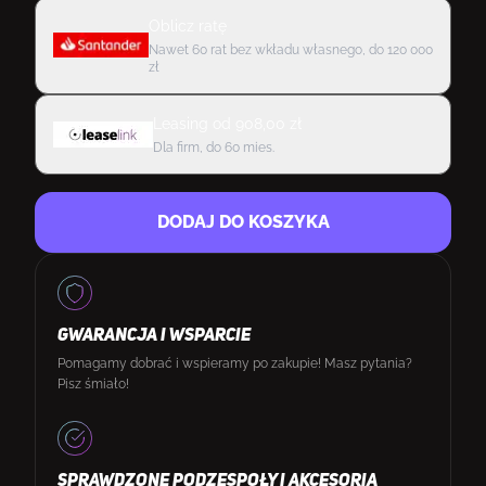
Oblicz ratę
Nawet 60 rat bez wkładu własnego, do 120 000
zł
Leasing
od
908,00
zł
Dla firm, do 60 mies.
DODAJ DO KOSZYKA
GWARANCJA I WSPARCIE
Pomagamy dobrać i wspieramy po zakupie! Masz pytania?
Pisz śmiało!
SPRAWDZONE PODZESPOŁY I AKCESORIA