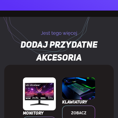
Obsługa High Dynamic Range (HDR)
Tak
Technologia
DisplayHDR 400, HDR Effect, High
Jest tego więcej
High
Dynamic Range 10 (HDR10)
Dynamic
Dodaj przydatne
Range
(HDR)
akcesoria
Standard gamy kolorów
DCI-P3
Paleta barw
98%
Klawiatury
WYDAJNOŚĆ
ZOBACZ
Monitory