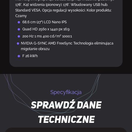
178°, Kąt widzenia (pionowy): 178°. Wbudowany USB hub.
Standard VESA, Opcja regulacji wysokości. Kolor produktu:
Czarny
68,6 cm (27") LCD Nano IPS
Quad HD 2560 x 1440 px 16:9
200 Hz 1 ms 400 cd/m² 1000:1
NVIDIA G-SYNC AMD FreeSync Technologia eliminująca
migotanie obrazu
F 26 kWh
Specyfikacja
Sprawdź dane
techniczne