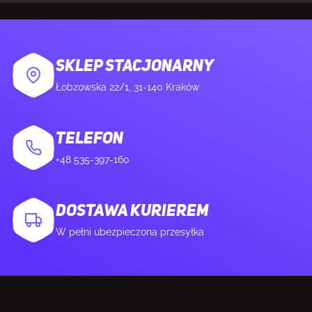
Ilość portów HDMI
2
Wersja HDMI
2.0
SKLEP STACJONARNY
Łobzowska 22/1, 31-140 Kraków
Ilość DisplayPort
1
TELEFON
Wersja DisplayPort
1.4
+48 535-397-160
Wyjście na słuchawki
Tak
DOSTAWA KURIEREM
HDCP
Tak
W pełni ubezpieczona przesyłka
Wersja HDCP
2.3