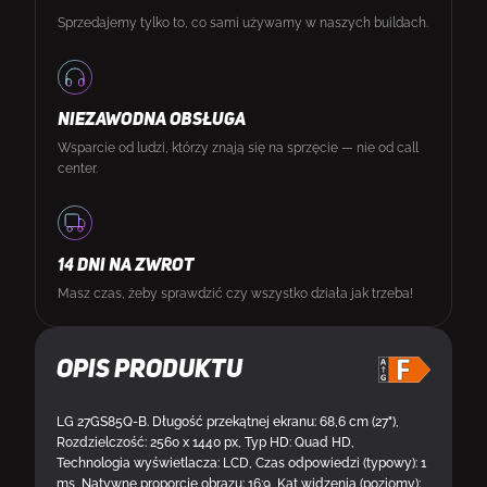
Sprzedajemy tylko to, co sami używamy w naszych buildach.
NIEZAWODNA OBSŁUGA
Wsparcie od ludzi, którzy znają się na sprzęcie — nie od call
center.
14 DNI NA ZWROT
Masz czas, żeby sprawdzić czy wszystko działa jak trzeba!
Opis produktu
LG 27GS85Q-B. Długość przekątnej ekranu: 68,6 cm (27"),
Rozdzielczość: 2560 x 1440 px, Typ HD: Quad HD,
Technologia wyświetlacza: LCD, Czas odpowiedzi (typowy): 1
ms, Natywne proporcje obrazu: 16:9, Kąt widzenia (poziomy):