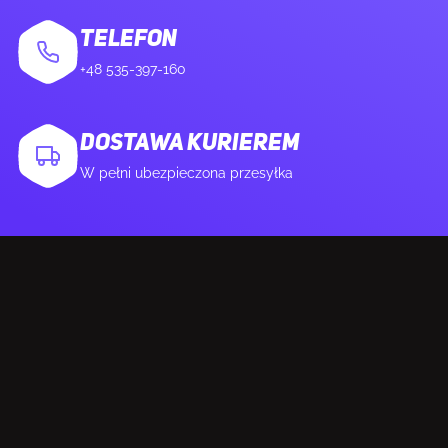
Wbudowane głośniki
Nie
TELEFON
+48 535-397-160
Wbudowana kamera/aparat
Nie
DOSTAWA KURIEREM
KONSTRUKCJA
W pełni ubezpieczona przesyłka
Pozycjonowanie na rynku
Gaming
Kolor produktu
Czarny
Kolor nóżek
Czarny
PORTY I INTERFEJSY