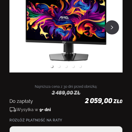
Najniższa cena z 30 dni przed obniżką:
2 489,00
zł
2 059,00
Do zapłaty
ZŁ
0
Wysyłka w
9+ dni
ROZŁÓŻ PŁATNOŚĆ NA RATY