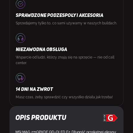
SPRAWDZONE PODZESPOŁY I AKCESORIA
Sprzedajemy tylko to, co sami używamy w naszych buildach.
NIEZAWODNA OBSŁUGA
Wsparcie od ludzi, którzy znają się na sprzęcie — nie od call
center.
14 DNI NA ZWROT
Masz czas, żeby sprawdzić czy wszystko działa jak trzeba!
Opis produktu
MSI MAG 271QPXDE QD-OLED E2. Długość przekątnej ekranu: