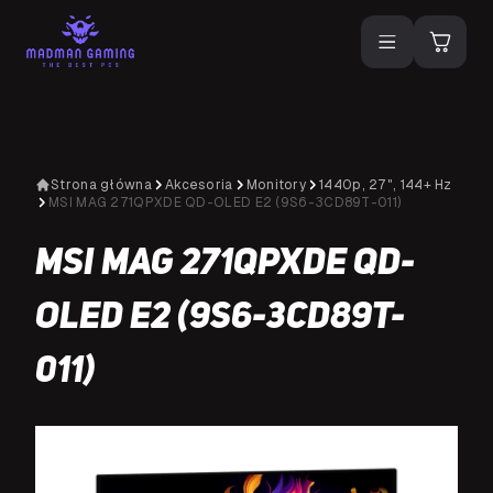
Strona główna
Akcesoria
Monitory
1440p, 27", 144+ Hz
MSI MAG 271QPXDE QD-OLED E2 (9S6-3CD89T-011)
MSI MAG 271QPXDE QD-
OLED E2 (9S6-3CD89T-
011)
NA SPECJALNE ZAMÓWIENIE
N