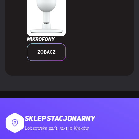
Zasięg BT.2020
80,3%
Gama kolorów DCI-P3
110,2%
Mikrofony
WYDAJNOŚĆ
ZOBACZ
NVIDIA G-SYNC
Nie
AMD FreeSync
Nie
Obsługa VESA Adaptive Sync
Tak
SKLEP STACJONARNY
MULTIMEDIA
Łobzowska 22/1, 31-140 Kraków