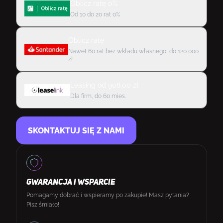
Oblicz ratę 0%
Od 10 do 20 rat 0%
Oblicz ratę
Nawet 60 rat bez wkładu własnego, do 120 000
zł
Leasing
od
908,00
zł
Dla firm, do 60 mies.
SKONTAKTUJ SIĘ Z NAMI
GWARANCJA I WSPARCIE
Pomagamy dobrać i wspieramy po zakupie! Masz pytania?
Pisz śmiało!