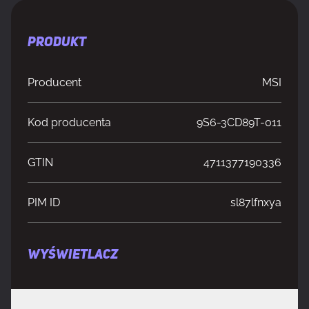
PRODUKT
Producent
MSI
Kod producenta
9S6-3CD89T-011
GTIN
4711377190336
PIM ID
sl87lfnxya
WYŚWIETLACZ
Długość przekątnej ekranu
67,3 cm (26.5")