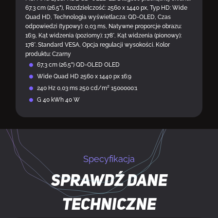
67,3 cm (26.5"), Rozdzielczość: 2560 x 1440 px, Typ HD: Wide
Quad HD, Technologia wyświetlacza: QD-OLED, Czas
odpowiedzi (typowy): 0,03 ms, Natywne proporcje obrazu:
16:9, Kąt widzenia (poziomy): 178°, Kąt widzenia (pionowy):
178°. Standard VESA, Opcja regulacji wysokości. Kolor
produktu: Czarny
67,3 cm (26.5") QD-OLED OLED
Wide Quad HD 2560 x 1440 px 16:9
240 Hz 0,03 ms 250 cd/m² 1500000:1
G 40 kWh 40 W
Specyfikacja
Sprawdź dane
techniczne