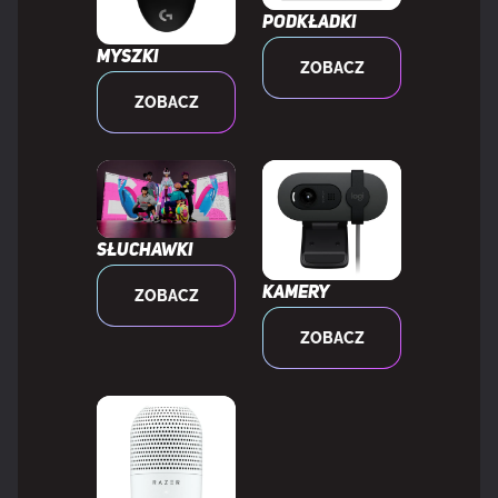
Podkładki
Obsługa High Dynamic Range (HDR)
Tak
Myszki
ZOBACZ
Technologia High
DisplayHDR 400 True Black
ZOBACZ
Dynamic Range
(HDR)
Standard
Adobe RGB, DCI-P3, NTSC, Rec. 2020,
gamy
Rec. 709, sRGB
Słuchawki
kolorów
Kamery
ZOBACZ
Pokrycie sRGB (typowe)
147,6%
ZOBACZ
Pokrycie NTSC (typowe)
120,7%
Pokrycie Adobe RGB
118,6%