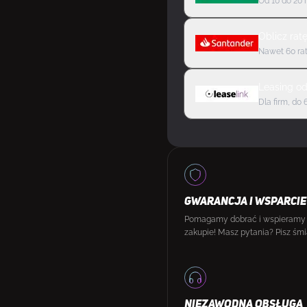
Od 10 do 20 
Oblicz rat
Nawet 60 rat
Leasing
o
Dla firm, do 
GWARANCJA I WSPARCIE
Pomagamy dobrać i wspieramy
zakupie! Masz pytania? Pisz śmi
NIEZAWODNA OBSŁUGA