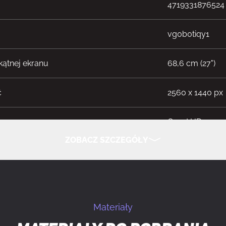
4719331876524
vg0b0tiqy1
kątnej ekranu
68,6 cm (27")
ć
2560 x 1440 px
Quad HD
ZOBACZ SZCZEGÓŁY
orcje obrazu
16:9
UKRYJ SZCZEGÓŁY
wyświetlacza
OLED
Materiały
WOLED