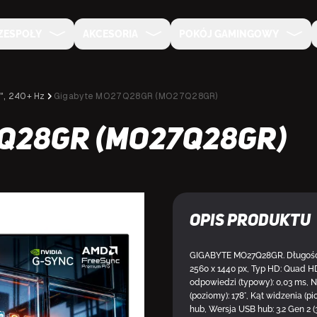
ZESPOŁY
AKCESORIA
POKÓJ GAMINGOWY
", 240+ Hz
Gigabyte MO27Q28GR (MO27Q28GR)
Q28GR (MO27Q28GR)
DOSTĘPNY
Opis produktu
GIGABYTE MO27Q28GR. Długość pr
2560 x 1440 px, Typ HD: Quad H
odpowiedzi (typowy): 0,03 ms, N
(poziomy): 178°, Kąt widzenia 
hub, Wersja USB hub: 3.2 Gen 2 (