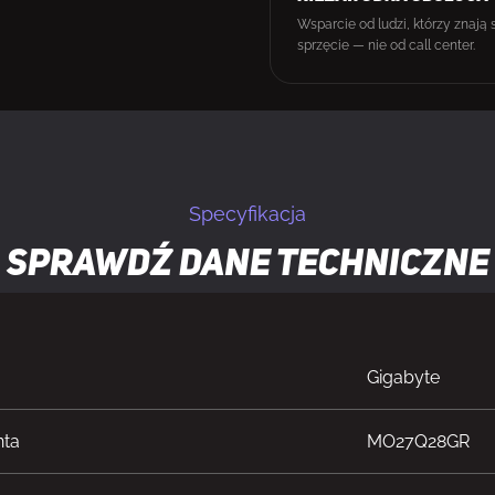
Wsparcie od ludzi, którzy znają 
sprzęcie — nie od call center.
Specyfikacja
Sprawdź dane techniczne
Gigabyte
nta
MO27Q28GR