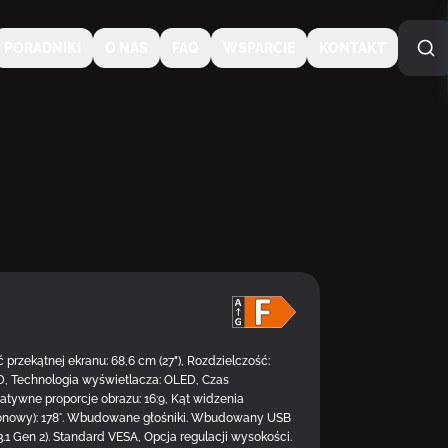
PORADNIKI
O NAS
FAQ
WSPARCIE
KONTAKT
DOSTĘPNY
zekątnej ekranu: 68,6 cm (27"), Rozdzielczość:
D, Technologia wyświetlacza: OLED, Czas
atywne proporcje obrazu: 16:9, Kąt widzenia
(pionowy): 178°. Wbudowane głośniki. Wbudowany USB
3.1 Gen 2). Standard VESA, Opcja regulacji wysokości.