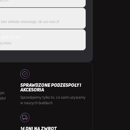
rat 0%
ę
 bez wkładu własnego, do 120 000 zł
d
908,00
zł
60 mies.
SPRAWDZONE PODZESPOŁY I
AKCESORIA
 po
Sprzedajemy tylko to, co sami używamy
ało!
w naszych buildach.
14 DNI NA ZWROT