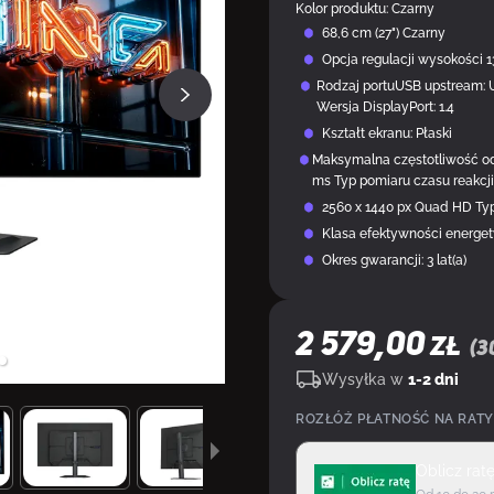
Kolor produktu: Czarny
68,6 cm (27") Czarny
Opcja regulacji wysokości
Rodzaj portuUSB upstream: U
Wersja DisplayPort: 1.4
Kształt ekranu: Płaski
Maksymalna częstotliwość od
ms Typ pomiaru czasu reakcji
2560 x 1440 px Quad HD T
Klasa efektywności energet
Okres gwarancji: 3 lat(a)
2 579,00
ZŁ
(
3
Wysyłka w
1-2 dni
ROZŁÓŻ PŁATNOŚĆ NA RATY
Oblicz rat