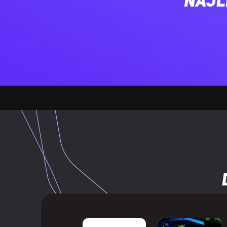
Najl
Kąt widzenia 
Kąt widzenia 
Kolory wyświ
Rozmiar plam
Rozmiar obra
Rozmiar obraz
Obsługa High
Technologia 