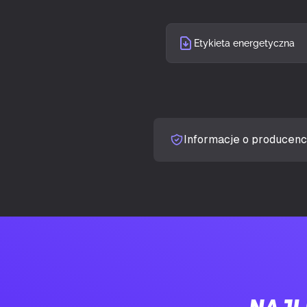
Ekran dotyko
Etykieta energetyczna
Jasność wyśw
Czas odpowie
Typ pomiaru c
Informacje o producenc
Ekran antyod
Kształt ekran
Współczynnik
Maksymalna c