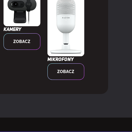
Kamery
ZOBACZ
Mikrofony
ZOBACZ
ible
ium Pro