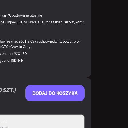
 13 cm Wbudowane głośniki
SB Type-C HDMI Wersja HDMI: 2.1 Ilość DisplayPort: 1
świeżania: 280 Hz Czas odpowiedzi (typowy): 0,03
: GTG (Gray to Gray)
yp ekranu: WOLED
ycznej (SDR): F
0
szt.)
DODAJ DO KOSZYKA
ę 0%