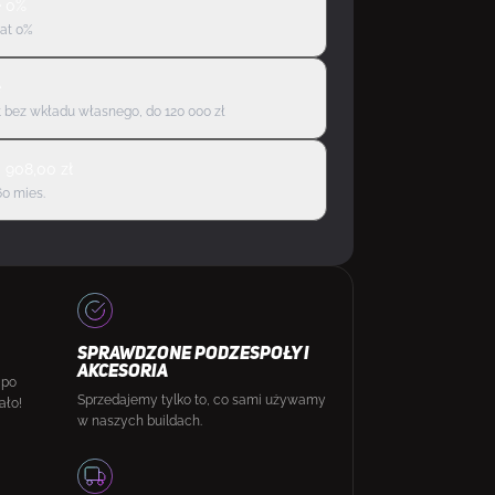
ę 0%
rat 0%
ę
 bez wkładu własnego, do 120 000 zł
d
908,00
zł
60 mies.
SPRAWDZONE PODZESPOŁY I
AKCESORIA
 po
Sprzedajemy tylko to, co sami używamy
ało!
w naszych buildach.