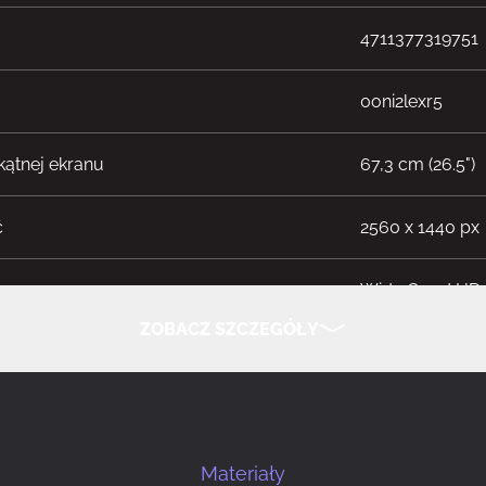
4711377319751
0oni2lexr5
kątnej ekranu
67,3 cm (26.5")
ć
2560 x 1440 px
Wide Quad HD
ZOBACZ SZCZEGÓŁY
orcje obrazu
16:9
UKRYJ SZCZEGÓŁY
wyświetlacza
QD-OLED
Materiały
OLED