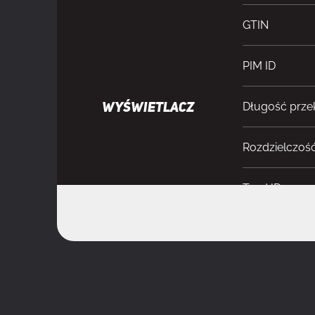
GTIN
PIM ID
Długość prze
WYŚWIETLACZ
Rozdzielczoś
Typ HD
Natywne prop
Technologia 
Typ ekranu