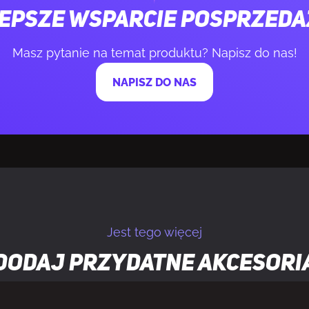
zęstotliwość odświeżania
280 Hz
epsze wsparcie posprzed
(poziomy)
178°
Masz pytanie na temat produktu? Napisz do nas!
NAPISZ DO NAS
(pionowy)
178°
etlacza
1.07 biliona ko
ki
0,2292 x 0,229
wania w poziomie
30 - 450,8 kHz
Jest tego więcej
wania (długość)
48 - 280 Hz
Dodaj przydatne
akcesori
zu (w poziomie)
59 cm