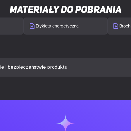
Materiały do pobrania
wy
Nie
Etykieta energetyczna
ietlacza (typowa)
250 cd/m²
dzi (typowy)
0,031 ms
zasu reakcji
GTG (Gray to Gr
ie i bezpieczeństwie produktu
blaskowy
Tak
u
Płaski
 kontrastu (typowy)
1500000:1