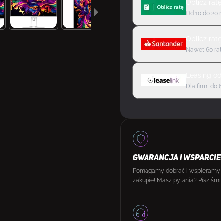
Oblicz rat
Od 10 do 20 
Oblicz rat
Nawet 60 rat
Leasing
o
Dla firm, do 
GWARANCJA I WSPARCIE
Pomagamy dobrać i wspieramy
zakupie! Masz pytania? Pisz śmi