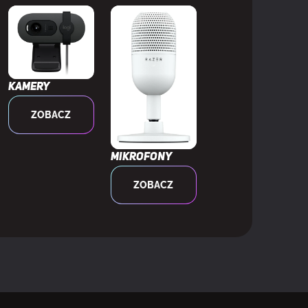
Kamery
ZOBACZ
 True Black
Mikrofony
ZOBACZ