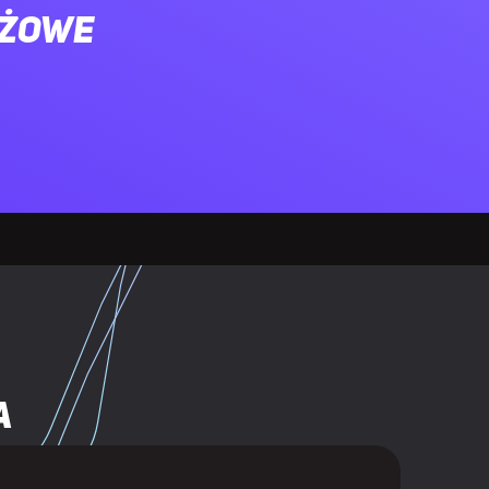
ażowe
lorów
2 mm
a