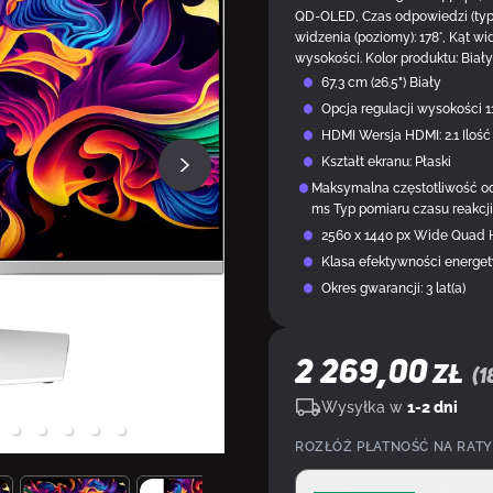
QD-OLED, Czas odpowiedzi (typo
widzenia (poziomy): 178°, Kąt wi
wysokości. Kolor produktu: Biały
67,3 cm (26.5") Biały
Opcja regulacji wysokości 
HDMI Wersja HDMI: 2.1 Ilość 
Kształt ekranu: Płaski
Maksymalna częstotliwość od
ms Typ pomiaru czasu reakcji
2560 x 1440 px Wide Quad 
Klasa efektywności energet
Okres gwarancji: 3 lat(a)
2 269,00
ZŁ
(
1
Wysyłka w
1-2 dni
ROZŁÓŻ PŁATNOŚĆ NA RATY