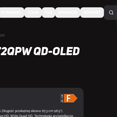
PORADNIKI
O NAS
FAQ
WSPARCIE
KONTAKT
28)
272QPW QD-OLED
DOSTĘPNY
ugość przekątnej ekranu: 67,3 cm (26.5"),
 Typ HD: Wide Quad HD, Technologia wyświetlacza: