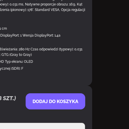
wy): 0,031 ms, Natywne proporcje obrazu: 16:9, Kąt
dzenia (pionowy): 178°. Standard VESA, Opcja regulacji
11 cm
DisplayPort: 1 Wersja DisplayPort: 1.4a
świeżania: 280 Hz Czas odpowiedzi (typowy): 0,031
: GTG (Gray to Gray)
HD Typ ekranu: OLED
ycznej (SDR): F
8
szt.)
DODAJ DO KOSZYKA