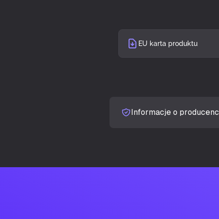
Ekran dotyko
EU karta produktu
Jasność wyśw
Czas odpowie
Typ pomiaru c
Informacje o producenc
Ekran antyod
Kształt ekran
Współczynnik