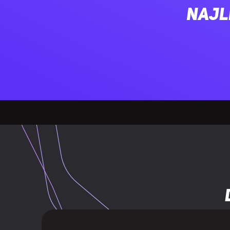
Maksymalna c
Najl
Kąt widzenia 
Kąt widzenia 
Kolory wyświ
Rozmiar plam
Zasięg skano
Zasięg skano
Rozmiar obra