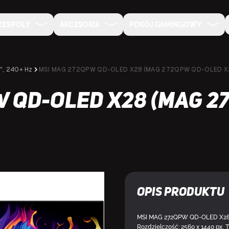
ZESPOŁY
AKCESORIA
POKÓJ GAMINGOWY
", 240+ Hz
MSI MAG 272QPW QD-OLED X28 (MAG 272QPW QD-OLED X
W QD-OLED X28 (MAG 
DOSTĘPNY
Opis produktu
MSI MAG 272QPW QD-OLED X28. Dł
Rozdzielczość: 2560 x 1440 px,