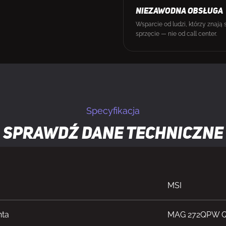
NIEZAWODNA OBSŁUGA
Wsparcie od ludzi, którzy znają 
sprzęcie — nie od call center.
Specyfikacja
Sprawdź dane techniczne
MSI
nta
MAG 272QPW Q