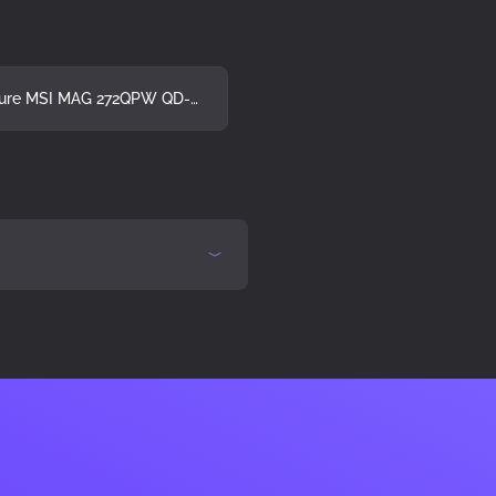
Brochure MSI MAG 272QPW QD-OLED X28
ay)