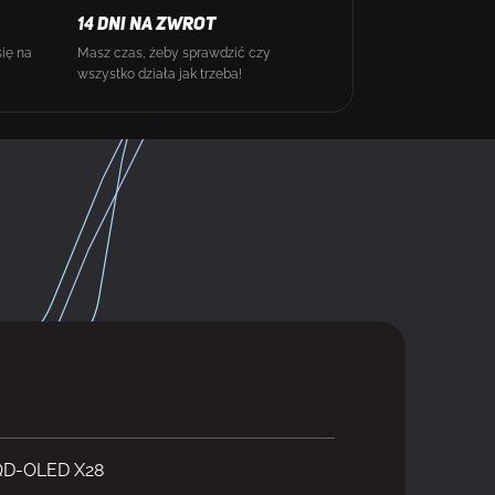
14 DNI NA ZWROT
się na
Masz czas, żeby sprawdzić czy
wszystko działa jak trzeba!
D-OLED X28