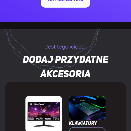
Współczynik kontrastu
100000000:1
(dynamiczny)
Maksymalna częstotliwość odświeżania
500 Hz
Jest tego więcej
Kąt widzenia (poziomy)
178°
Dodaj przydatne
Kąt widzenia (pionowy)
178°
akcesoria
Kolory wyświetlacza
1.07 biliona kolorów
Rozmiar plamki
0,2292 x 0,2292 mm
Zasięg skanowania w poziomie
832,5 - 835 kHz
Klawiatury