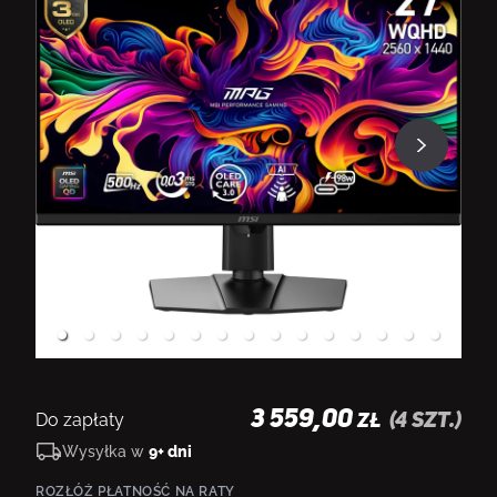
3 559,00
Do zapłaty
(
4
szt.)
ZŁ
Wysyłka w
9+ dni
ROZŁÓŻ PŁATNOŚĆ NA RATY