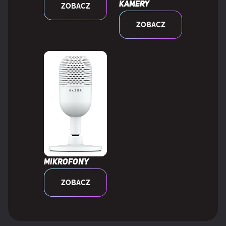
Kamery
ZOBACZ
Paleta barw
99%
ZOBACZ
Pokrycie sRGB (typowe)
138%
Pokrycie Adobe RGB
89%
Gama kolorów DCI-P3
99%
WYDAJNOŚĆ
Mikrofony
NVIDIA G-SYNC
Tak
ZOBACZ
Typ NVIDIA G-SYNC
G-SYNC
AMD FreeSync
Nie