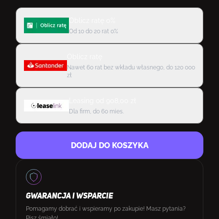
Oblicz ratę 0%
Od 10 do 20 rat 0%
Oblicz ratę
Nawet 60 rat bez wkładu własnego, do 120 000
zł
Leasing
od
908,00
zł
Dla firm, do 60 mies.
DODAJ DO KOSZYKA
GWARANCJA I WSPARCIE
Pomagamy dobrać i wspieramy po zakupie! Masz pytania?
Pisz śmiało!