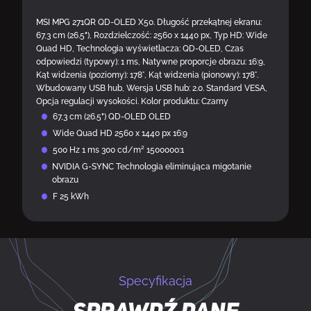
MSI MPG 271QR QD-OLED X50. Długość przekątnej ekranu:
67,3 cm (26.5"), Rozdzielczość: 2560 x 1440 px, Typ HD: Wide
Quad HD, Technologia wyświetlacza: QD-OLED, Czas
odpowiedzi (typowy): 1 ms, Natywne proporcje obrazu: 16:9,
Kąt widzenia (poziomy): 178°, Kąt widzenia (pionowy): 178°.
Wbudowany USB hub, Wersja USB hub: 2.0. Standard VESA,
Opcja regulacji wysokości. Kolor produktu: Czarny
67,3 cm (26.5") QD-OLED OLED
Wide Quad HD 2560 x 1440 px 16:9
500 Hz 1 ms 300 cd/m² 1500000:1
NVIDIA G-SYNC Technologia eliminująca migotanie
obrazu
F 25 kWh
Specyfikacja