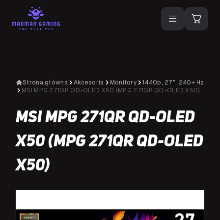
Strona główna
Akcesoria
Monitory
1440p, 27", 240+ Hz
MSI MPG 271QR QD-OLED X50 (MPG 271QR QD-OLED X50)
MSI MPG 271QR QD-OLED
X50 (MPG 271QR QD-OLED
X50)
NA SPECJALNE ZAMÓWIENIE
N