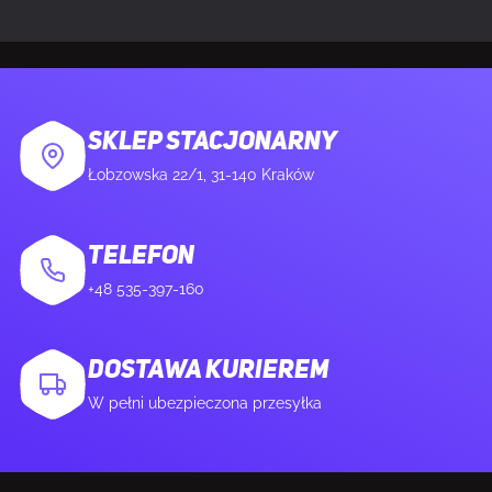
Technologia eliminująca migotanie obrazu
Tak
SKLEP STACJONARNY
MULTIMEDIA
Łobzowska 22/1, 31-140 Kraków
Wbudowane głośniki
Nie
TELEFON
Wbudowana kamera/aparat
Nie
+48 535-397-160
KONSTRUKCJA
DOSTAWA KURIEREM
W pełni ubezpieczona przesyłka
Pozycjonowanie na rynku
Gaming
Kolor produktu
Czarny