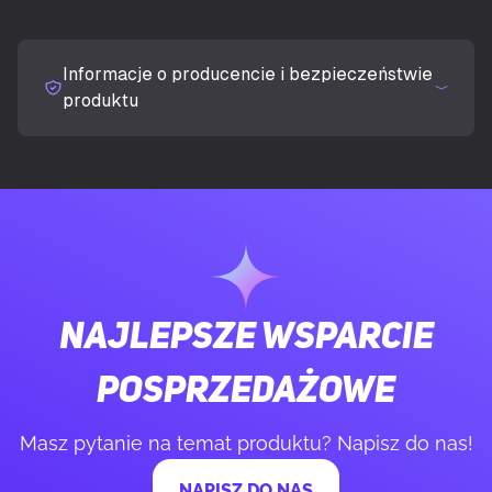
Jasność wyświetlacza (typowa)
300 cd/m²
Informacje o producencie i bezpieczeństwie
Czas odpowiedzi (typowy)
1 ms
produktu
Ekran antyodblaskowy
Tak
Kształt ekranu
Płaski
Obsługiwane rozdzielczości grafiki
2560 x 1440
Najlepsze wsparcie
Obsługiwane tryby wideo
1440p
posprzedażowe
Format obrazu
16:9
Masz pytanie na temat produktu? Napisz do nas!
Współczynnik kontrastu (typowy)
1500000:1
NAPISZ DO NAS