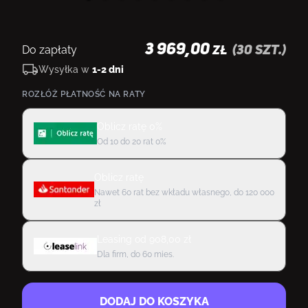
3 969,00
Do zapłaty
(
30
szt.)
ZŁ
Wysyłka w
1-2 dni
ROZŁÓŻ PŁATNOŚĆ NA RATY
Oblicz ratę 0%
Od 10 do 20 rat 0%
Oblicz ratę
Nawet 60 rat bez wkładu własnego, do 120 000
zł
Leasing
od
908,00
zł
Dla firm, do 60 mies.
DODAJ DO KOSZYKA