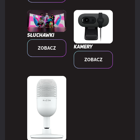
Głębia kolorów
10 bit
Standard gamy kolorów
DCI-P3
Słuchawki
Gama kolorów DCI-P3
99%
Kamery
ZOBACZ
ZOBACZ
WYDAJNOŚĆ
NVIDIA G-SYNC
Tak
Typ NVIDIA G-SYNC
G-SYNC Compatible
AMD FreeSync
Tak
Typ AMD FreeSync
FreeSync Premium Pro