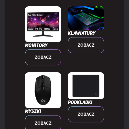
Częstotliwość odświeżania
27 - 255 kHz
poziomego
Częstotliwość odświeżania
48 - 240 Hz
Klawiatury
pionowego
ZOBACZ
Monitory
Długość przekątnej ekranu (cm)
80 cm
ZOBACZ
Obsługa High Dynamic Range (HDR)
Tak
Technologia
DisplayHDR 400 True Black, High
High
Dynamic Range 10 (HDR10)
Dynamic
Podkładki
Range
Myszki
(HDR)
ZOBACZ
ZOBACZ