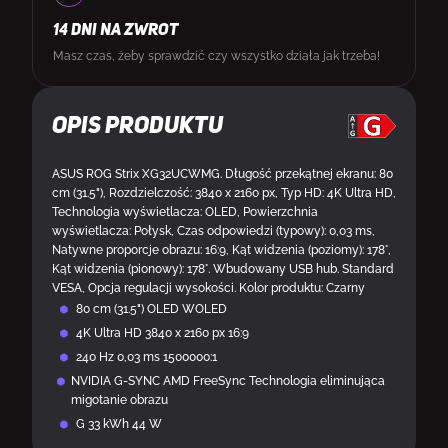
14 DNI NA ZWROT
Masz czas, żeby sprawdzić czy wszystko działa jak trzeba!
Opis produktu
ASUS ROG Strix XG32UCWMG. Długość przekątnej ekranu: 80
cm (31.5"), Rozdzielczość: 3840 x 2160 px, Typ HD: 4K Ultra HD,
Technologia wyświetlacza: OLED, Powierzchnia
wyświetlacza: Połysk, Czas odpowiedzi (typowy): 0,03 ms,
Natywne proporcje obrazu: 16:9, Kąt widzenia (poziomy): 178°,
Kąt widzenia (pionowy): 178°. Wbudowany USB hub. Standard
VESA, Opcja regulacji wysokości. Kolor produktu: Czarny
80 cm (31.5") OLED WOLED
4K Ultra HD 3840 x 2160 px 16:9
240 Hz 0,03 ms 1500000:1
NVIDIA G-SYNC AMD FreeSync Technologia eliminująca
migotanie obrazu
G 33 kWh 44 W