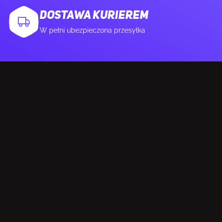
KONSTRUKCJA
DOSTAWA KURIEREM
Pozycjonowanie na rynku
Gaming
W pełni ubezpieczona przesyłka
Kolor produktu
Czarny
Odłączana podstawa
Tak
Kolor nóżek
Czarny
PORTY I INTERFEJSY
Wbudowany USB hub
Tak
Rodzaj portuUSB upstream
USB Type-C