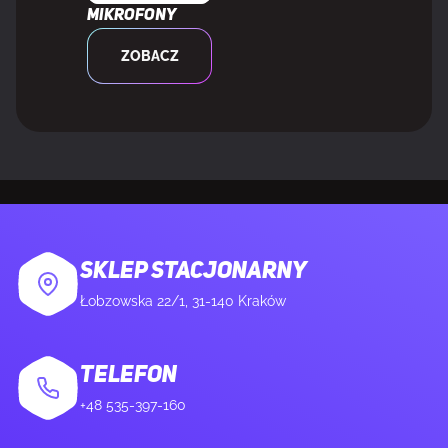
Mikrofony
Technologia eliminująca migotanie obrazu
Tak
ZOBACZ
Technologia niskiej emisji światła
Tak
niebieskiego
Tryb gry
Tak
MULTIMEDIA
SKLEP STACJONARNY
Łobzowska 22/1, 31-140 Kraków
Wbudowane głośniki
Nie
Wbudowana kamera/aparat
Nie
TELEFON
+48 535-397-160