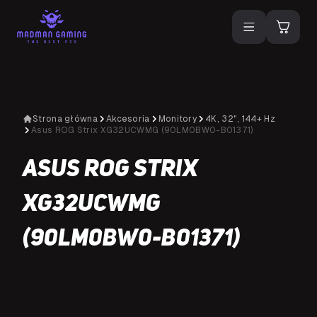
Strona główna
Akcesoria
Monitory
4K, 32", 144+ Hz
Asus ROG Strix XG32UCWMG (90LM0BW0-B01371)
Asus ROG Strix
XG32UCWMG
(90LM0BW0-B01371)