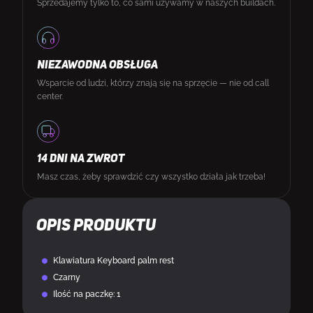
Sprzedajemy tylko to, co sami używamy w naszych buildach.
NIEZAWODNA OBSŁUGA
Wsparcie od ludzi, którzy znają się na sprzęcie — nie od call
center.
14 DNI NA ZWROT
Masz czas, żeby sprawdzić czy wszystko działa jak trzeba!
Opis produktu
Klawiatura Keyboard palm rest
Czarny
Ilość na paczkę: 1