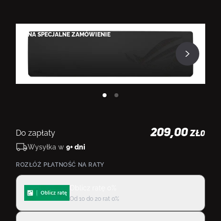
N
NA SPECJALNE ZAMÓWIENIE
209,00
Do zapłaty
ZŁ
0
Wysyłka w
9+ dni
ROZŁÓŻ PŁATNOŚĆ NA RATY
Oblicz ratę 0%
Od 10 do 20 rat 0%