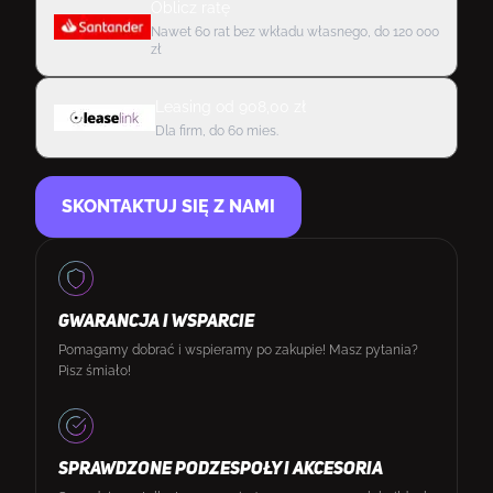
Oblicz ratę
Nawet 60 rat bez wkładu własnego, do 120 000
zł
Leasing
od
908,00
zł
Dla firm, do 60 mies.
SKONTAKTUJ SIĘ Z NAMI
GWARANCJA I WSPARCIE
Pomagamy dobrać i wspieramy po zakupie! Masz pytania?
Pisz śmiało!
SPRAWDZONE PODZESPOŁY I AKCESORIA