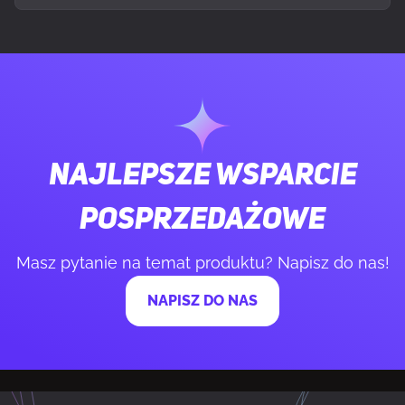
WAGA I ROZMIARY
Szerokość produktu
370 mm
Głębokość produktu
75 mm
Najlepsze wsparcie
Wysokość produktu
21 mm
posprzedażowe
Waga produktu
160 g
Masz pytanie na temat produktu? Napisz do nas!
NAPISZ DO NAS
DANE OPAKOWANIA
Szerokość opakowania
330 mm