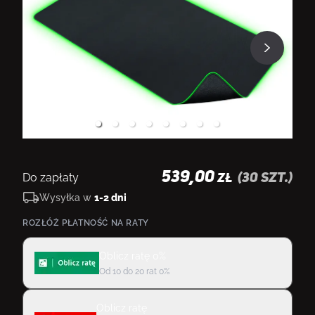
539,00
Do zapłaty
(
30
szt.)
ZŁ
Wysyłka w
1-2 dni
ROZŁÓŻ PŁATNOŚĆ NA RATY
Oblicz ratę 0%
Od 10 do 20 rat 0%
Oblicz ratę