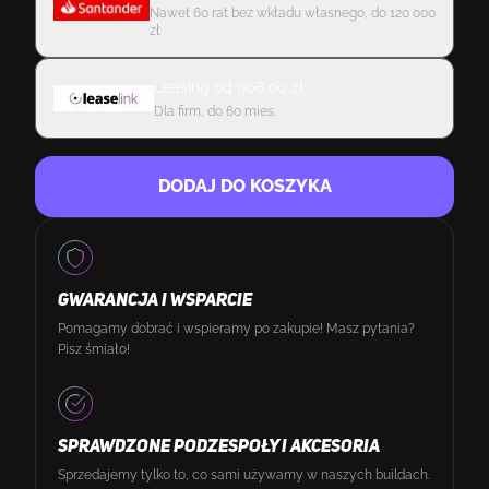
Nawet 60 rat bez wkładu własnego, do 120 000
zł
Leasing
od
908,00
zł
Dla firm, do 60 mies.
DODAJ DO KOSZYKA
GWARANCJA I WSPARCIE
Pomagamy dobrać i wspieramy po zakupie! Masz pytania?
Pisz śmiało!
SPRAWDZONE PODZESPOŁY I AKCESORIA
Sprzedajemy tylko to, co sami używamy w naszych buildach.