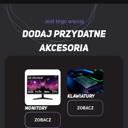
Grubość
3,5 mm
Jest tego więcej
Waga produktu
1,6 kg
Dodaj przydatne
Wysokość produktu
3,5 mm
akcesoria
DANE OPAKOWANIA
Szerokość opakowania
580 mm
Klawiatury
Głębokość opakowania
130 mm
ZOBACZ
Monitory
Wysokość opakowania
130 mm
ZOBACZ