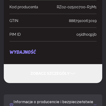
Kod producenta
RZ02-02500700-R3M1
GTIN
8887910063019
PIM ID
o5idh0qpjb
WYDAJNOŚĆ
Kolor powierzchni
Monochromatyczny
ZOBACZ SZCZEGÓŁY
Materiały
Osuszenie
UKRYJ SZCZEGÓŁY
Podkładka dla graczy
Tak
Informacje o producencie i bezpieczeństwie