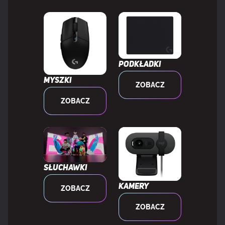
Waga wraz z opakowaniem
1,98 kg
POZOSTAŁE FUNKCJE
Podkładki
Kraj pochodzenia
Chiny
Myszki
ZOBACZ
ZOBACZ
DANE LOGISTYCZNE
Kod zharmonizowanego systemu
4016100090
(HS)
Słuchawki
Kamery
ZOBACZ
ZOBACZ