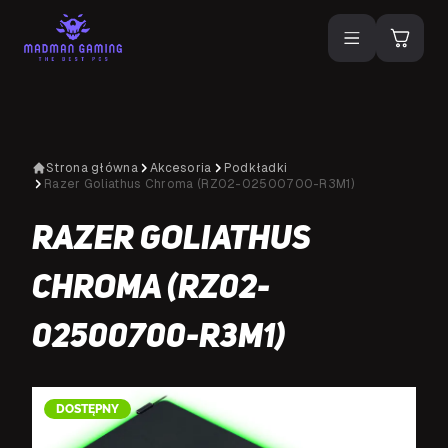
Strona główna
Akcesoria
Podkładki
Razer Goliathus Chroma (RZ02-02500700-R3M1)
Razer Goliathus
Chroma (RZ02-
02500700-R3M1)
DOSTĘPNY
D