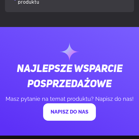
Podstawka na nadgarstek
Nie
produktu
Podświetlenie LED
Tak
Kolor podświetlenia
Wielobarwny
Kolor produktu
Czarny
Najlepsze wsparcie
Rozmiar
XXXL
posprzedażowe
WAGA I ROZMIARY
Masz pytanie na temat produktu? Napisz do nas!
NAPISZ DO NAS
Szerokość produktu
210 mm
Głębokość produktu
55 mm