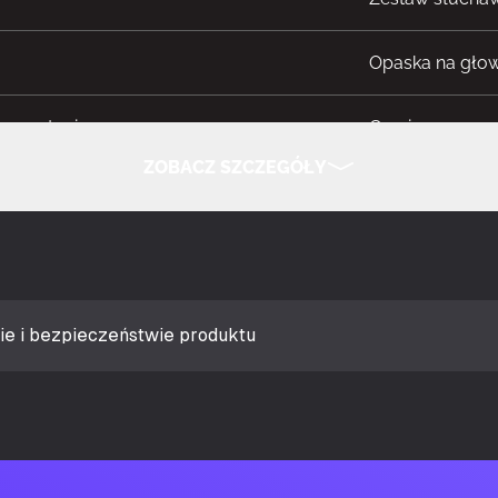
Opaska na gło
ne użycie
Gaming
ZOBACZ SZCZEGÓŁY
 słuchawkowego
Stereofoniczny
UKRYJ SZCZEGÓŁY
tu
Szary, Biały
racyjne
Wyciszenie, Obj
ie i bezpieczeństwie produktu
Mercury
sterującej
On-ear control 