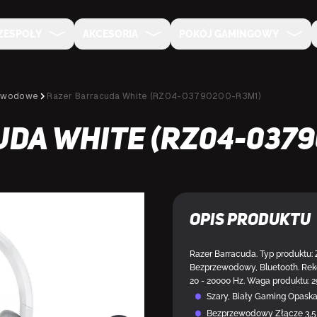
ZESPOŁY
AKCESORIA
POKÓJ GAMINGOWY
ewodowe
Razer Barracuda White (RZ04-03790200-R3M1)
da White (RZ04-0379
DOSTĘPNY
Opis produktu
Razer Barracuda. Typ produktu:
Bezprzewodowy, Bluetooth. Re
20 - 20000 Hz. Waga produktu: 29
Szary, Biały Gaming Opas
Bezprzewodowy Złącze 3,5 