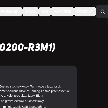
PORADNIKI
O NAS
FAQ
WSPARCIE
KONTAKT
0200-R3M1)
DOSTĘPNY
 Zestaw słuchawkowy. Technologia łączności:
komendowane użycie: Gaming. Pasmo przenoszenia:
5 g. Kolor produktu: Szary, Biały
ka na głowę Zestaw słuchawkowy
mm Połączenie USB Bluetooth 5.2