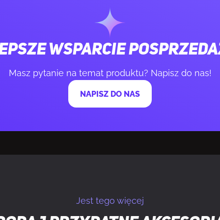
und
Tak
irtual Surround
THX Spatial Au
epsze wsparcie posprzed
enia
Chiny
Masz pytanie na temat produktu? Napisz do nas!
ączności
Bezprzewodo
NAPISZ DO NAS
m
Tak
SB
Tak
USB Type-C
Jest tego więcej
Tak