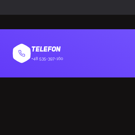
łasu
Tak
ji hałasu
Pasywne
u
Wbudowany mi
TELEFON
+48 535-397-160
ć mikrofonu
100 - 10000 Hz
ofonu
-38 dB
 mikrofonu
Wielokierunko
Wbudowana ba