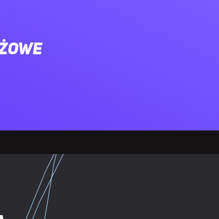
dio
ażowe
wy