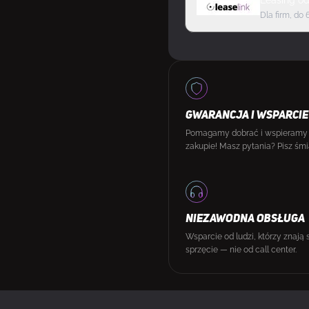
Leasing
o
Dla firm, do 
GWARANCJA I WSPARCIE
Pomagamy dobrać i wspieramy
zakupie! Masz pytania? Pisz śmi
NIEZAWODNA OBSŁUGA
Wsparcie od ludzi, którzy znają 
sprzęcie — nie od call center.