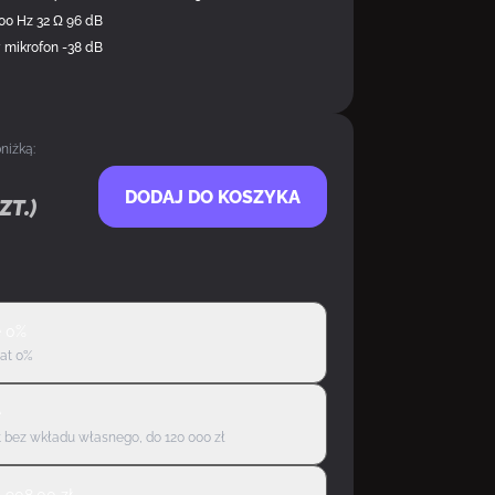
000 Hz 32 Ω 96 dB
mikrofon -38 dB
niżką:
DODAJ DO KOSZYKA
zt.)
ę 0%
rat 0%
ę
 bez wkładu własnego, do 120 000 zł