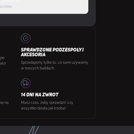
d
908,00
zł
60 mies.
SPRAWDZONE PODZESPOŁY I
AKCESORIA
 po
Sprzedajemy tylko to, co sami używamy
ało!
w naszych buildach.
14 DNI NA ZWROT
się na
Masz czas, żeby sprawdzić czy
wszystko działa jak trzeba!