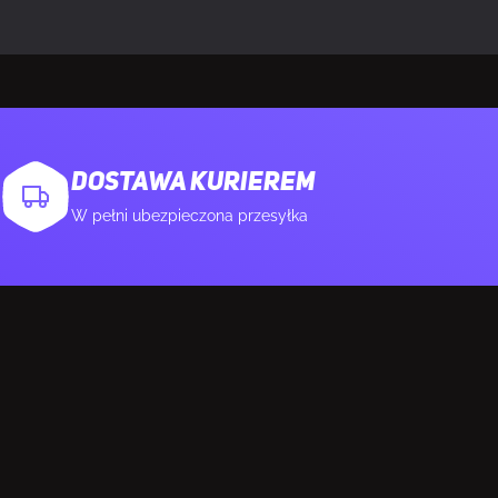
krofon
DOSTAWA KURIEREM
W pełni ubezpieczona przesyłka
wy
teria