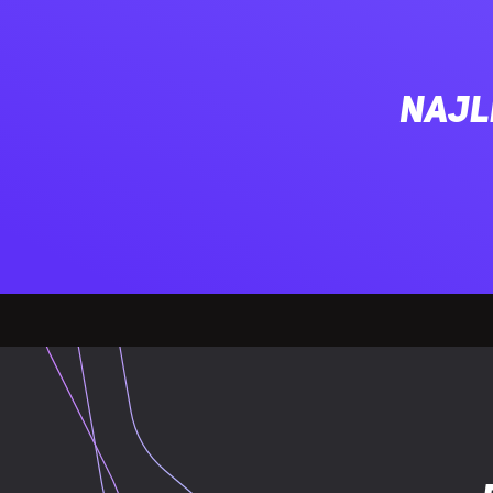
Virtual surro
Technologia V
Najl
Kraj pochodz
Technologia ł
PORTY I INTERFEJSY
Złącze 3,5 m
Połączenie U
Złącze USB
Bluetooth