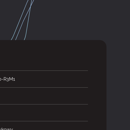
0-R3M1
awkowy