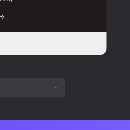
wę
ętość +, Volume -
unit