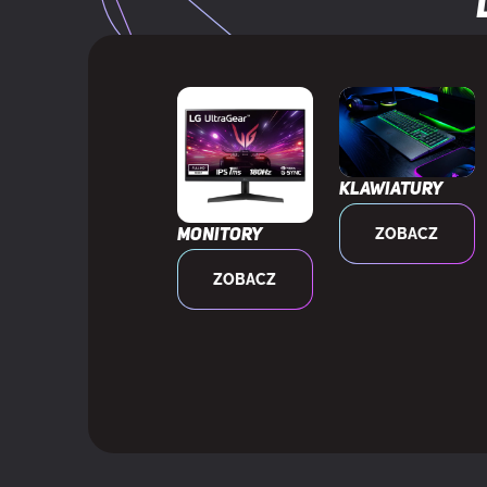
Wersja Bluet
Pasmo często
Budowa słuc
SŁUCHAWKI
Klawiatury
Pasmo przeno
ZOBACZ
Monitory
ZOBACZ
Impedancja
Czułość słuc
Średnica głoś
Typ sterowni