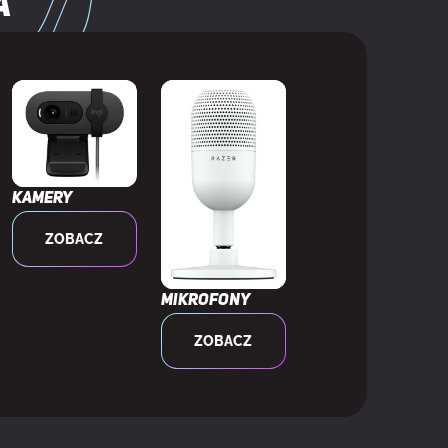
a
czny
Kamery
ZOBACZ
Mikrofony
ZOBACZ