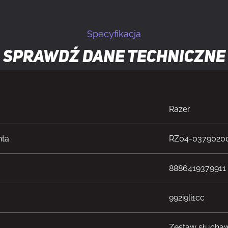
Specyfikacja
Sprawdź dane techniczne
Razer
nta
RZ04-0379020
8886419379911
992i9li1cc
Zestaw słuch