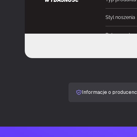
WYDAJNOŚĆ
Styl noszenia
Rekomendowa
Typ zestawu
Kolor produk
Przyciski ope
Informacje o producenc
Nazwa koloru
Typ jednostki 