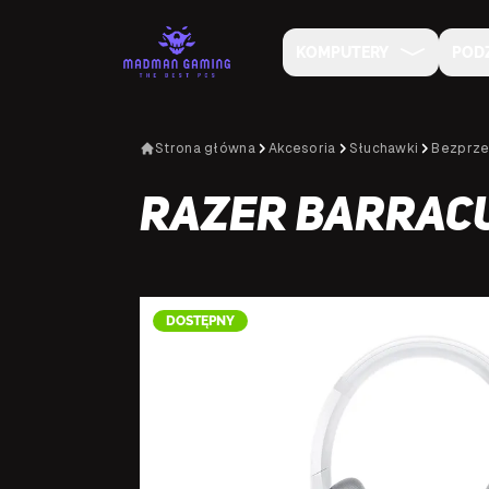
KOMPUTERY
POD
Strona główna
Akcesoria
Słuchawki
Bezprz
Razer Barracu
DOSTĘPNY