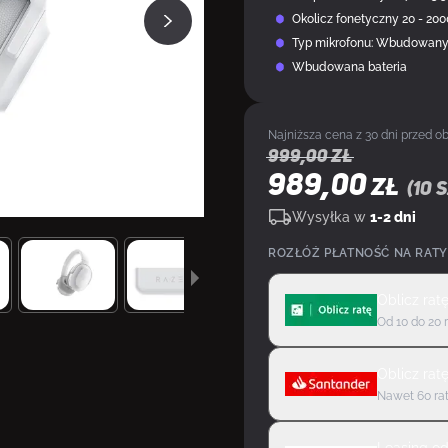
Okolicz fonetyczny 20 - 20
Typ mikrofonu: Wbudowany 
Wbudowana bateria
Najniższa cena z 30 dni przed ob
999,00
zł
989,00
ZŁ
(
10
s
Wysyłka w
1-2 dni
ROZŁÓŻ PŁATNOŚĆ NA RATY
Oblicz rat
Od 10 do 20 
Oblicz rat
Nawet 60 rat