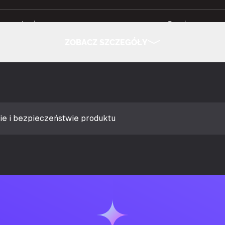
ne użycie
Gaming
ZOBACZ SZCZEGÓŁY
 słuchawkowego
Stereofoniczny
UKRYJ SZCZEGÓŁY
tu
Czarny, Biały
racyjne
Odbieranie / ko
ie i bezpieczeństwie produktu
Wyciszenie, Odt
Objętość +, Vol
śności
Obrotowy
sterującej
On-ear control 
Przyciski, Dźwi