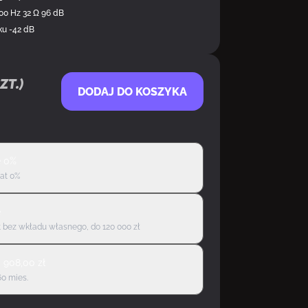
000 Hz 32 Ω 96 dB
ku -42 dB
zt.)
DODAJ DO KOSZYKA
ę 0%
rat 0%
ę
 bez wkładu własnego, do 120 000 zł
d
908,00
zł
60 mies.