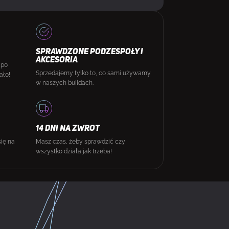
SPRAWDZONE PODZESPOŁY I
AKCESORIA
 po
Sprzedajemy tylko to, co sami używamy
ało!
w naszych buildach.
14 DNI NA ZWROT
się na
Masz czas, żeby sprawdzić czy
wszystko działa jak trzeba!