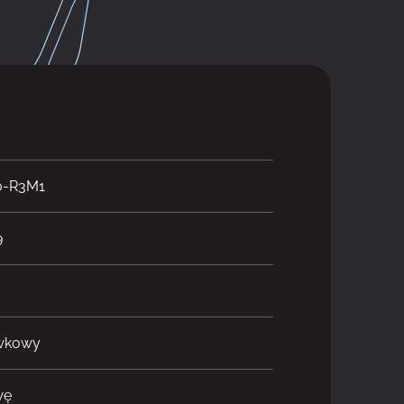
0-R3M1
9
awkowy
wę