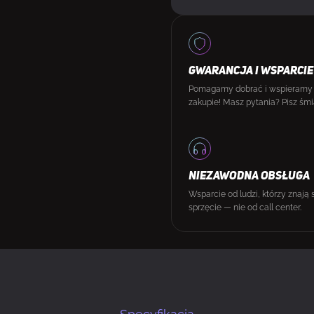
GWARANCJA I WSPARCIE
Pomagamy dobrać i wspieramy
zakupie! Masz pytania? Pisz śmi
NIEZAWODNA OBSŁUGA
Wsparcie od ludzi, którzy znają 
sprzęcie — nie od call center.