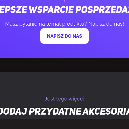
epsze wsparcie posprzed
und
Tak
Masz pytanie na temat produktu? Napisz do nas!
irtual Surround
Virtual 7.1 sur
NAPISZ DO NAS
opaska na głowę
Tak
ączności
Bezprzewodo
5 mm
Nie
Jest tego więcej
mm
Nie
Dodaj przydatne
akcesori
USB Type-C