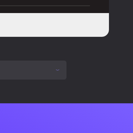
ńczenie połączeń, Multi-przycisk,
warzaj/Pauza, Track <, Ścieżka,
ume -
unit
gnia, Obrotowy