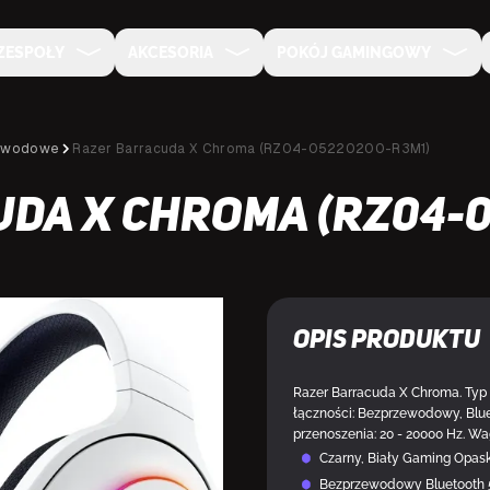
ZESPOŁY
AKCESORIA
POKÓJ GAMINGOWY
ewodowe
Razer Barracuda X Chroma (RZ04-05220200-R3M1)
da X Chroma (RZ04-0
Opis produktu
NA ZAMÓWIENIE
Razer Barracuda X Chroma. Typ
łączności: Bezprzewodowy, Bl
przenoszenia: 20 - 20000 Hz. Wag
Czarny, Biały Gaming Opa
Bezprzewodowy Bluetooth 