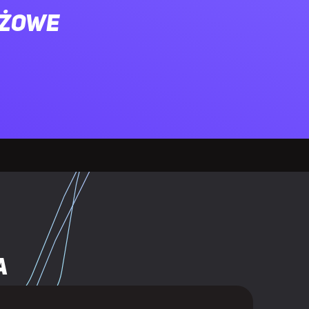
ażowe
round sound
wy
a