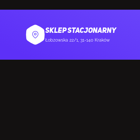
Średnica głoś
Typ sterowni
SKLEP STACJONARNY
Łobzowska 22/1, 31-140 Kraków
Tłumienie ha
Rodzaj redukc
Typ mikrofon
MIKROFON
Częstotliwoś
Czułość mikr
Typ kierunku