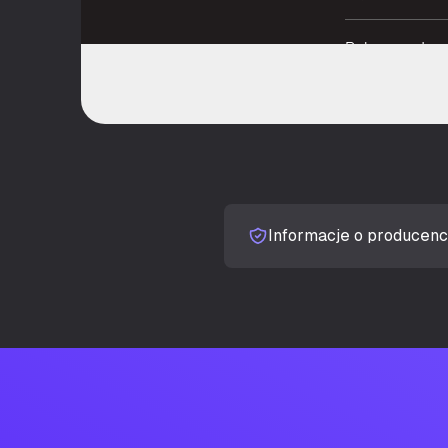
Rekomendowa
Typ zestawu
Kolor produk
Przyciski ope
Informacje o producenc
Regulacja gło
Typ jednostki 
Typ kontroli