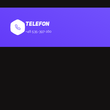
nika
4 cm
ka
TriForce
TELEFON
+48 535-397-160
łasu
Tak
ji hałasu
Pasywne
u
Na wysięgniku
ć mikrofonu
100 - 10000 Hz
ofonu
-42 dB
 mikrofonu
Jednokierunko