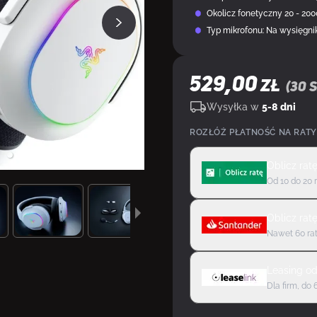
Okolicz fonetyczny 20 - 20
Typ mikrofonu: Na wysięgni
529,00
ZŁ
(
30
s
Wysyłka w
5-8 dni
ROZŁÓŻ PŁATNOŚĆ NA RATY
Oblicz rat
Od 10 do 20 
Oblicz rat
Nawet 60 rat
Leasing
o
Dla firm, do 