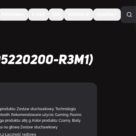
PORADNIKI
O NAS
FAQ
WSPARCIE
KONTAKT
5220200-R3M1)
NA ZAMÓWIENIE
 produktu: Zestaw słuchawkowy. Technologia
uetooth. Rekomendowane użycie: Gaming. Pasmo
a produktu: 285 g. Kolor produktu: Czarny, Biały
ska na głowę Zestaw słuchawkowy
5.2 Łączność radiowa