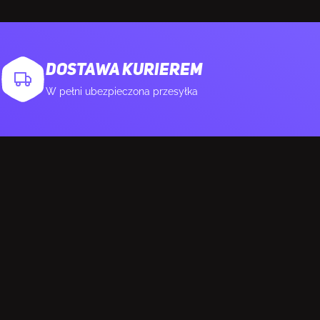
DOSTAWA KURIEREM
W pełni ubezpieczona przesyłka
wy/Kardioid