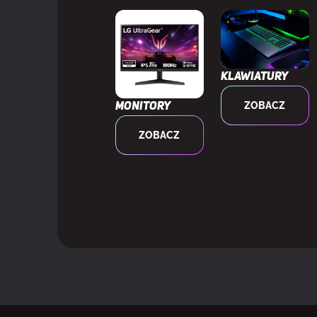
Bluetooth
Wersja Bluet
Klawiatury
Łączność rad
ZOBACZ
Monitory
Pasmo często
ZOBACZ
Budowa słuc
SŁUCHAWKI
Pasmo przeno
Impedancja
Czułość słuc