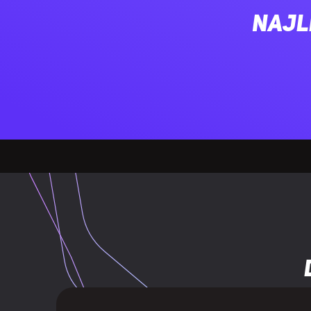
Najl
Virtual surro
Technologia V
Regulowana 
Technologia ł
PORTY I INTERFEJSY
Złącza 2x 3,
Złącze 6,35 
Złącze USB