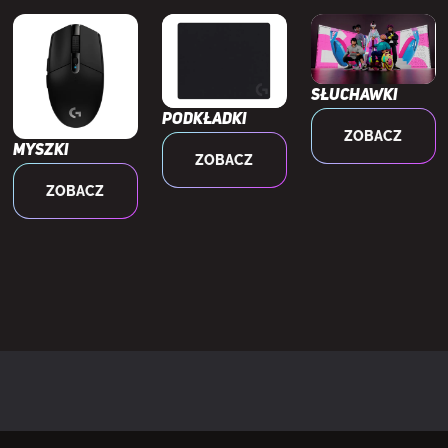
Tak
ooth
5.2
Słuchawki
Podkładki
iowa
Tak
ZOBACZ
Myszki
ZOBACZ
tliwości
2.4 GHz
ZOBACZ
hawek
Okolicz fonety
szenia
20 - 20000 Hz
32 Ω
hawek
96 dB