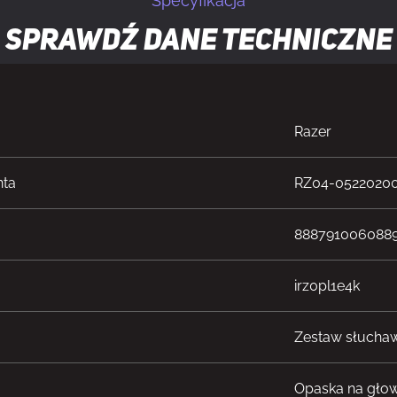
Specyfikacja
Sprawdź dane techniczne
Razer
nta
RZ04-0522020
888791006088
irz0pl1e4k
Zestaw słuch
Opaska na gło