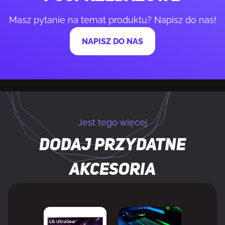
Masz pytanie na temat produktu? Napisz do nas!
Typ jednostki sterującej
On-ear control unit
NAPISZ DO NAS
Typ kontroli
Przyciski, Obrotowy
Podświetlenie
Tak
Kolor podświetlenia
RGB
Jest tego więcej
Virtual surround
Tak
Dodaj przydatne
Technologia Virtual
Virtual 7.1 surround sound
akcesoria
Surround
PORTY I INTERFEJSY