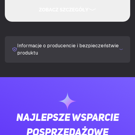
Typ produktu
Zestaw słuchawkowy
ZOBACZ SZCZEGÓŁY
Styl noszenia
Opaska na głowę
UKRYJ SZCZEGÓŁY
Rekomendowane użycie
Gaming
Informacje o producencie i bezpieczeństwie
Segment rynku
Konsument
produktu
Typ zestawu słuchawkowego
Stereofoniczny
Kolor produktu
Zielony
Przyciski
Wyciszenie, Pairing, Objętość +,
operacyjne
Volume -
Najlepsze wsparcie
Regulacja głośności
Obrotowy
posprzedażowe