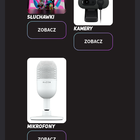
Pasmo przenoszenia
20 - 20000 Hz
Słuchawki
Impedancja
32 Ω
Kamery
ZOBACZ
Czułość słuchawek
96 dB
ZOBACZ
Średnica głośnika
4 cm
Typ sterownika
TriForce
MIKROFON
Typ mikrofonu
Na wysięgniku
Mikrofony
Częstotliwość mikrofonu
100 - 10000 Hz
ZOBACZ