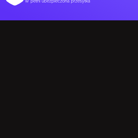
W pełni ubezpieczona przesyłka
Czas odtwarzania muzyki
70 h
Źródło ładowania
USB
WYMAGANIA SYSTEMOWE
Obsługiwane systemy operacyjne Windows
Tak
Obsługiwane systemy operacyjne Mac
Tak
Obsługiwane operacyjne systemy
Android, iOS
komórkowe