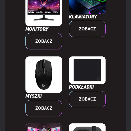
Technologia łączności
Bezprzewodowy
Klawiatury
Bluetooth
Tak
ZOBACZ
Monitory
ZOBACZ
Wersja Bluetooth
5.3
Łączność radiowa
Tak
Pasmo częstotliwości
2.4 GHz
Podkładki
Myszki
ZOBACZ
SŁUCHAWKI
ZOBACZ
Budowa słuchawek
Okolicz fonetyczny