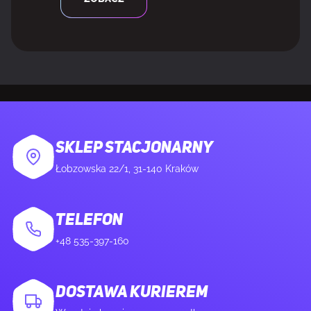
Czułość mikrofonu
-42 dB
Typ kierunku
Jednokierunkowy/Kardioid
mikrofonu
Składany mikrofon
Tak
SKLEP STACJONARNY
Łobzowska 22/1, 31-140 Kraków
Odczepiany mikrofon
Tak
TELEFON
BATERIA
+48 535-397-160
Zasilany baterią
Tak
DOSTAWA KURIEREM
Rodzaj baterii
Wbudowana bateria