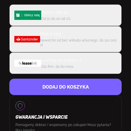
Oblicz ratę 0%
Od 10 do 20 rat 0%
Oblicz ratę
Nawet 60 rat bez wkładu własnego, do 120 000
zł
Leasing
od
908,00
zł
Dla firm, do 60 mies.
DODAJ DO KOSZYKA
GWARANCJA I WSPARCIE
Pomagamy dobrać i wspieramy po zakupie! Masz pytania?
Pisz śmiało!