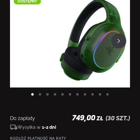
DOSTĘPNY
D
749,00
Do zapłaty
(
30
szt.)
ZŁ
Wysyłka w
1-2 dni
ROZŁÓŻ PŁATNOŚĆ NA RATY