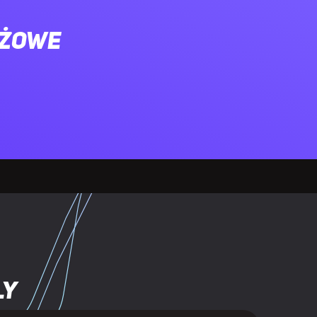
ażowe
ly