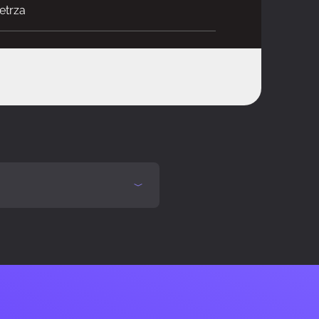
etrza
niazdo AM5
 Intel® Core™ i3, Intel® Core™ i5, Intel®
® Core™ i9, Intel® Pentium®