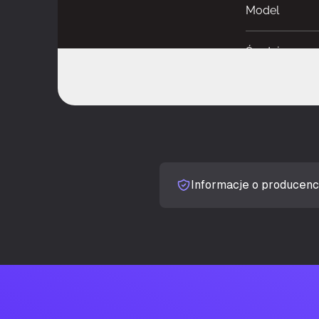
Model
Średnica czas
Obsługiwane 
Procesor
Informacje o producenc
Prędkość obr
Prędkość obr
Minimalny pr
Maksymalny p