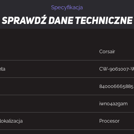
Specyfikacja
Sprawdź dane techniczne
Corsair
nta
CW-9061007
840006665885
iwn04a2gam
okalizacja
Procesor