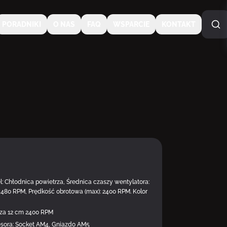
PORADNIKI
O NAS
FAQ
WSPARCIE
KONTAKT
NA SPECJALNE ZAMÓWI
 Chłodnica powietrza, Średnica czaszy wentylatora:
: 480 RPM, Prędkość obrotowa (max): 2400 RPM. Kolor
rza 12 cm 2400 RPM
sora: Socket AM4, Gniazdo AM5