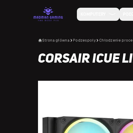
KOMPUTERY
POD
Strona główna
Podzespoły
Chłodzenie proce
Corsair iCUE L
NA SPECJALNE ZAMÓWIENIE