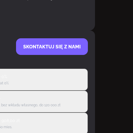
SKONTAKTUJ SIĘ Z NAMI
ę 0%
rat 0%
ę
 bez wkładu własnego, do 120 000 zł
d
908,00
zł
60 mies.