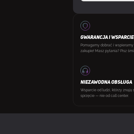
GWARANCJA I WSPARCIE
Pomagamy dobrać i wspieramy
zakupie! Masz pytania? Pisz śmi
NIEZAWODNA OBSŁUGA
Wsparcie od ludzi, którzy znają 
sprzęcie — nie od call center.