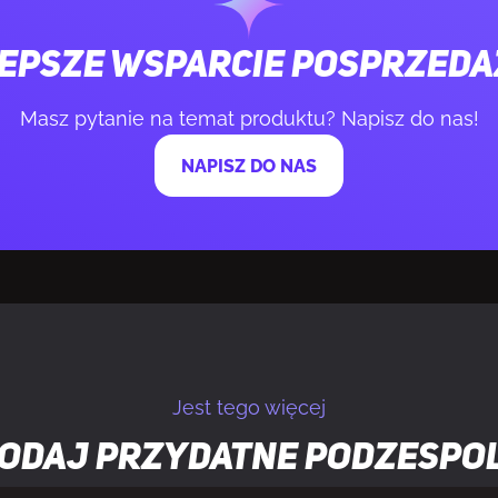
epsze wsparcie posprzed
kę
2 szt.
Masz pytanie na temat produktu? Napisz do nas!
tyczne wentylatora
3,8 mmH2O
NAPISZ DO NAS
tu
Czarny
łodnicy
Aluminium
yta podstawy
Miedź
latorów
2 went.
Jest tego więcej
tylatora
Tak
odaj przydatne
podzespo