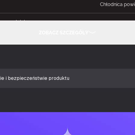
Chłodnica powi
zy wentylatora
12 cm
ZOBACZ SZCZEGÓŁY
gniazda procesora
Socket AM4, G
UKRYJ SZCZEGÓŁY
Intel® Celeron®,
Core™ i7, Intel
ie i bezpieczeństwie produktu
otowa (min)
480 RPM
otowa (max)
2400 RPM
zepływ powietrza
16,44 ft³/min
rzepływ powietrza
63,1 ft³/min