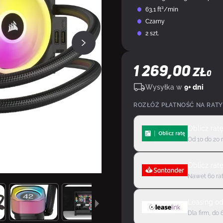
63,1 ft³/min
Czarny
2 szt.
1 269,00
ZŁ
0
Wysyłka w
9+ dni
ROZŁÓŻ PŁATNOŚĆ NA RATY
Oblicz rat
Od 10 do 20 
Oblicz rat
Nawet 60 rat
Leasing
o
Dla firm, do 