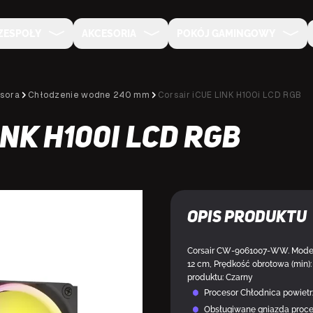
ZESPOŁY
AKCESORIA
POKÓJ GAMINGOWY
sora
Chłodzenie wodne 240 mm
Corsair iCUE LINK H100i LCD RGB
INK H100i LCD RGB
NA SPECJALNE ZAMÓWIENIE
Opis produktu
Corsair CW-9061007-WW. Model:
12 cm, Prędkość obrotowa (min)
produktu: Czarny
Procesor Chłodnica powiet
Obsługiwane gniazda proce