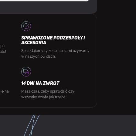
SPRAWDZONE PODZESPOŁY I
AKCESORIA
 po
Sprzedajemy tylko to, co sami używamy
ało!
w naszych buildach.
14 DNI NA ZWROT
się na
Masz czas, żeby sprawdzić czy
wszystko działa jak trzeba!