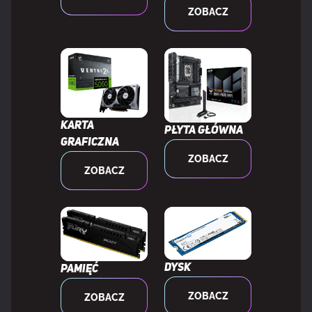
ZOBACZ
Głębokość chłodnicy
12 cm
Wysokość chłodnicy
3 cm
Długość tuby
40 cm
Karta
Płyta główna
Szerokość bloku wodnego
13,3 cm
graficzna
ZOBACZ
ZOBACZ
Głębokość bloku wodnego
10,5 cm
Wysokość bloku wodnego
13,7 cm
Waga produktu
1,47 kg
Dysk
Pamięć
ZOBACZ
ZOBACZ
Wymiary wentylatora (szer. x
120 x 120 x 25 mm