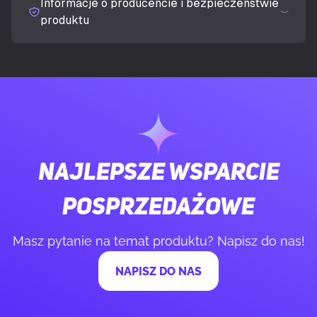
Informacje o producencie i bezpieczeństwie
wsparcie
produktu
Minimalna prędkość wentylatora
600 RPM
Maksymalna prędkość wentylatora
2200 RPM
Ciśnienie statyczne wentylatora
3,56 mmH2O
Najlepsze wsparcie
KONSTRUKCJA
posprzedażowe
Kolor produktu
Biały
Masz pytanie na temat produktu? Napisz do nas!
NAPISZ DO NAS
Tworzywo chłodnicy
Aluminium
Liczba wentylatorów
3 went.