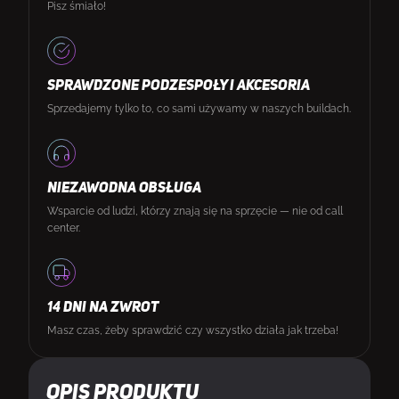
Pisz śmiało!
SPRAWDZONE PODZESPOŁY I AKCESORIA
Sprzedajemy tylko to, co sami używamy w naszych buildach.
NIEZAWODNA OBSŁUGA
Wsparcie od ludzi, którzy znają się na sprzęcie — nie od call
center.
14 DNI NA ZWROT
Masz czas, żeby sprawdzić czy wszystko działa jak trzeba!
Opis produktu