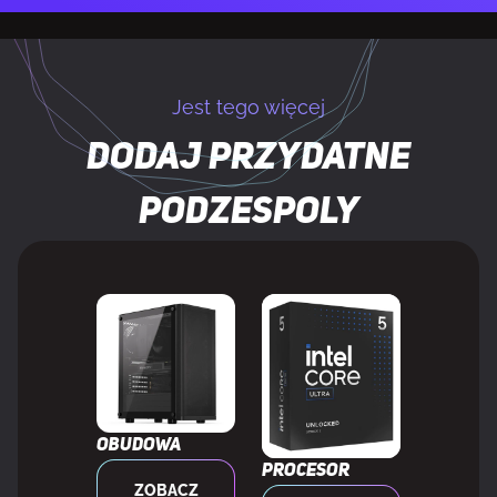
Oświetlenie LED
Tak
Jest tego więcej
Kolor iluminacji
Wielo
Dodaj przydatne
Tworzywo bloku wodnego
Miedź
podzespoly
Typ wyświetlacza
AMOLED
Długość przekątnej ekranu
16,9 cm (6.67")
WAGA I ROZMIARY
Obudowa
Szerokość chłodnicy
40 cm
Procesor
ZOBACZ