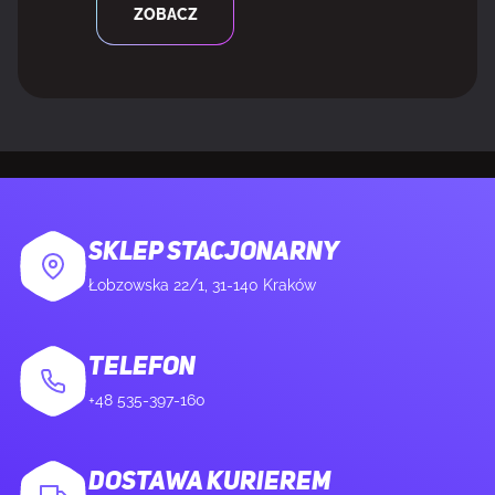
ZAWARTOŚĆ OPAKOWANIA
ZOBACZ
Zestaw do montażu
Tak
Dołączone śruby
Tak
Instrukcja instalacji
Tak
SKLEP STACJONARNY
POZOSTAŁE FUNKCJE
Łobzowska 22/1, 31-140 Kraków
Poziom hałasu
30,7 dB
TELEFON
+48 535-397-160
DOSTAWA KURIEREM