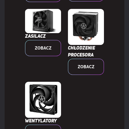
głęb. x wys.)
Szerokość opakowania
425 mm
Zasilacz
Głębokość opakowania
229,5 mm
ZOBACZ
Chłodzenie
Wysokość opakowania
136,5 mm
procesora
ZOBACZ
Waga wraz z opakowaniem
3,2 kg
SZCZEGÓŁY TECHNICZNE
Okres gwarancji
6 lat(a)
Wentylatory