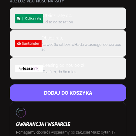
ROZŁÓŻ PŁATNOŚĆ NA RATY
Oblicz ratę 0%
Od 10 do 20 rat 0%
Oblicz ratę
Nawet 60 rat bez wkładu własnego, do 120 000
zł
Leasing
od
908,00
zł
Dla firm, do 60 mies.
DODAJ DO KOSZYKA
GWARANCJA I WSPARCIE
Pomagamy dobrać i wspieramy po zakupie! Masz pytania?