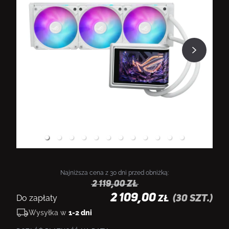
Najniższa cena z 30 dni przed obniżką:
2 119,00
zł
2 109,00
Do zapłaty
(
30
szt.)
ZŁ
Wysyłka w
1-2 dni