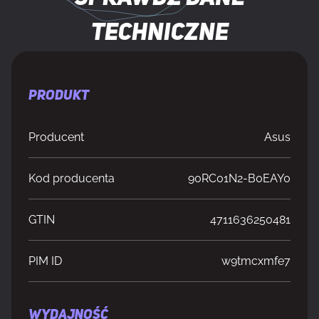
techniczne
PRODUKT
Producent
Asus
Kod producenta
90RC01N2-B0EAY0
GTIN
4711636250481
PIM ID
w9tmcxmfe7
WYDAJNOŚĆ