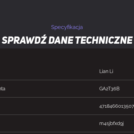
Specyfikacja
Sprawdź dane techniczne
Lian Li
nta
GA2T36B
471846601350
m4sjbfxd9j