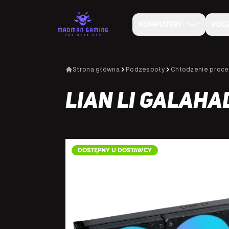
KOMPUTERY
POD
Strona główna
Podzespoły
Chłodzenie proce
Lian Li Galahad
DOSTĘPNY U DOSTAWCY