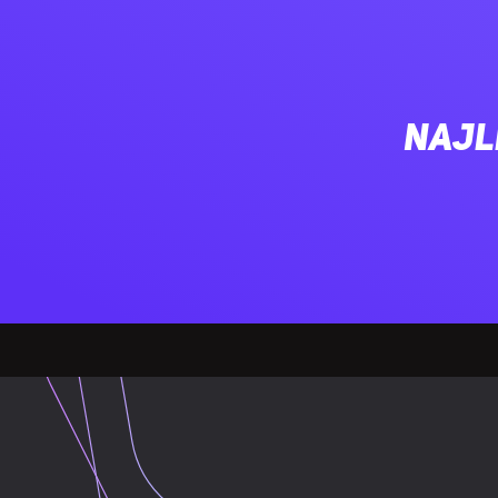
Poziom hała
Ilość na pacz
Najl
Prędkość mo
Maksymalna p
Kolor produk
KONSTRUKCJA
Tworzywo ch
Liczba wenty
Ilość żeber