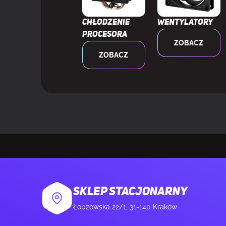
Wymiary wentyl
Chłodzenie
Wentylatory
Przewody
procesora
ZAWARTOŚĆ
ZOBACZ
OPAKOWANIA
ZOBACZ
Zestaw do m
Dołączone śr
Kontroler RGB
Wspornik(i) C
SKLEP STACJONARNY
Łobzowska 22/1, 31-140 Kraków