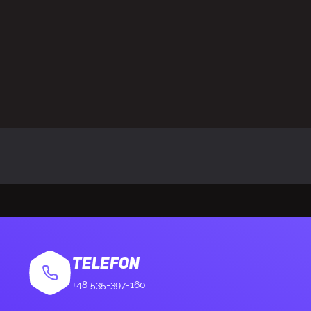
atora (szer. x głęb. x wys.)
120 x 120 x 25
4-pin, SATA
ontażu
Tak
uby
Tak
 w zestawie
Tak
PU
Tak
TELEFON
+48 535-397-160