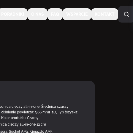
PORADNIKI
O NAS
FAQ
WSPARCIE
KONTAKT
łodnica cieczy all-in-one, Średnica czaszy
 ciśnienie powietrza: 3,66 mmH2O, Typ łożyska:
 Kolor produktu: Czarny
ca cieczy all-in-one 12 cm
sora: Socket AM4, Gniazdo AM5