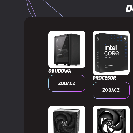
D
Szerokość ch
WAGA I ROZMIARY
Głębokość ch
Wysokość ch
Długość tuby
Obudowa
Procesor
ZOBACZ
Szerokość p
ZOBACZ
Głębokość p
Wysokość p