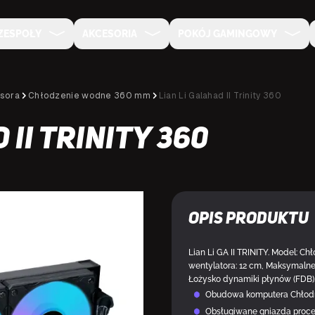
ZESPOŁY
AKCESORIA
POKÓJ GAMINGOWY
sora
Chłodzenie wodne 360 mm
Lian Li Galahad II Trinity 360
 II Trinity 360
Opis produktu
Lian Li GA II TRINITY. Model: Ch
wentylatora: 12 cm, Maksymalne
Łożysko dynamiki płynów (FDB).
Obudowa komputera Chłodni
Obsługiwane gniazda proce