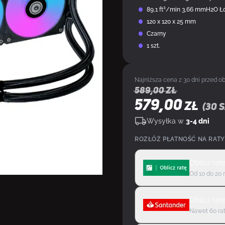
89,1 ft³/min 3,66 mmH2O Ł
120 x 120 x 25 mm
Czarny
1 szt.
Najniższa cena z 30 dni przed ob
589,00
zł
579,00
ZŁ
(
30
s
Wysyłka w
3-4 dni
ROZŁÓŻ PŁATNOŚĆ NA RATY
Oblicz rat
Od 10 do 20 
Oblicz rat
Nawet 60 rat