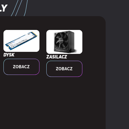
ly
Dysk
Zasilacz
ZOBACZ
ZOBACZ