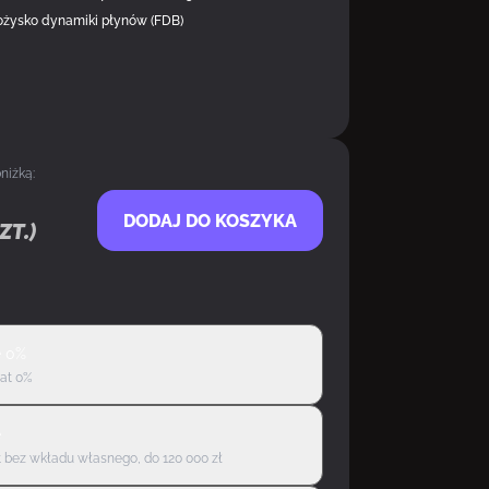
ożysko dynamiki płynów (FDB)
niżką:
DODAJ DO KOSZYKA
zt.)
ę 0%
rat 0%
ę
 bez wkładu własnego, do 120 000 zł