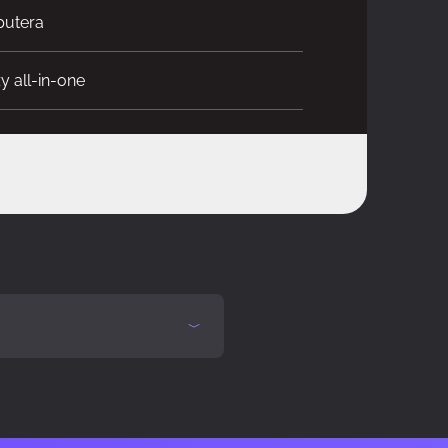
utera
y all-in-one
niazdo AM5
ki płynów (FDB)