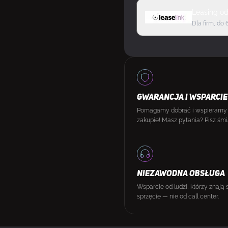
Leasing
o
Dla firm, do 
GWARANCJA I WSPARCIE
Pomagamy dobrać i wspieramy
zakupie! Masz pytania? Pisz śmi
NIEZAWODNA OBSŁUGA
Wsparcie od ludzi, którzy znają 
sprzęcie — nie od call center.