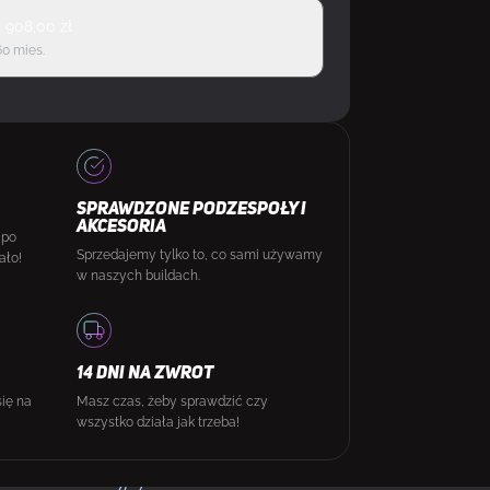
d
908,00
zł
60 mies.
SPRAWDZONE PODZESPOŁY I
AKCESORIA
 po
Sprzedajemy tylko to, co sami używamy
ało!
w naszych buildach.
14 DNI NA ZWROT
się na
Masz czas, żeby sprawdzić czy
wszystko działa jak trzeba!