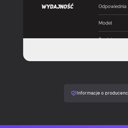
Odpowiednia l
WYDAJNOŚĆ
Model
Średnica czas
Obsługiwane 
Maksymalny p
Maksymalne ci
Informacje o producenc
Typ łożyska
Poziom hałas