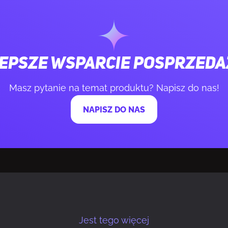
su pompy
16,59 dB
kę
1 szt.
epsze wsparcie posprzed
tora pompy
3200 RPM
Masz pytanie na temat produktu? Napisz do nas!
rędkość wentylatora
2450 RPM
NAPISZ DO NAS
tu
Czarny
łodnicy
Aluminium
latorów
3 went.
Jest tego więcej
1