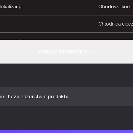
okalizacja
Obudowa komp
Chłodnica ciecz
zy wentylatora
12 cm
ZOBACZ SZCZEGÓŁY
gniazda procesora
Socket AM4, G
UKRYJ SZCZEGÓŁY
rzepływ powietrza
89,1 ft³/min
śnienie powietrza
3,66 mmH2O
ie i bezpieczeństwie produktu
Łożysko dynami
u (wysoka prędkość)
35,4 dB