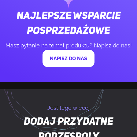
Rozmiar dysku SSD M.2
2280 (22 x 80 mm)
Najlepsze wsparcie
Losowe czytanie
1800000 IOPS
posprzedażowe
Losowe zapisywanie
2200000 IOPS
Masz pytanie na temat produktu? Napisz do nas!
Łącze PCI Express
x4
NAPISZ DO NAS
Współczynnik TBW
600
Segment rynku
Gaming
Jest tego więcej
POZOSTAŁE FUNKCJE
Dodaj przydatne
Sekwencyjny odczyt/zapis
Tak