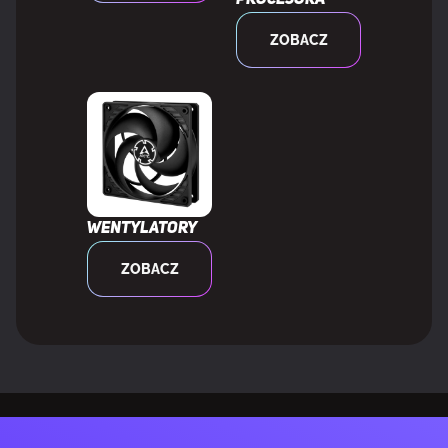
procesora
ZOBACZ
Wentylatory
ZOBACZ