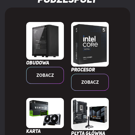
podzespoly
Odczyt sekwencyjny
14900 MB/s
Szybkość zapise sekwencyjnego
13700 MB/s
Certyfikaty
BSMI, Chiny RoHS, REACH, RoHS
zgodności
Obudowa
Procesor
ZOBACZ
SZCZEGÓŁY TECHNICZNE
ZOBACZ
Nie zawiera
Kadm, Ołowiowe, Rtęci
DANE LOGISTYCZNE
Karta
Płyta główna