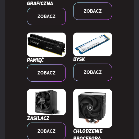
Ilość na paczkę
1 szt.
graficzna
ZOBACZ
ZOBACZ
Dysk
Pamięć
ZOBACZ
ZOBACZ
Zasilacz
ZOBACZ
Chłodzenie