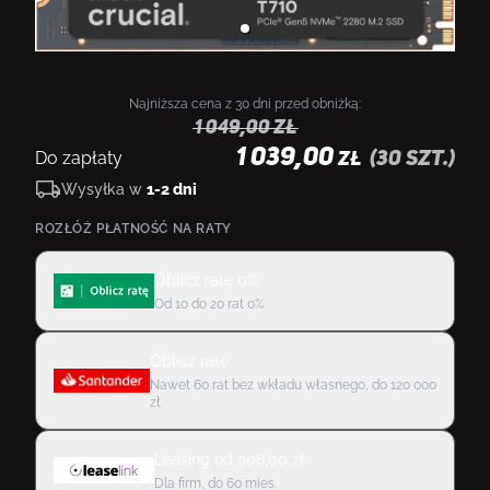
Najniższa cena z 30 dni przed obniżką:
1 049,00
zł
1 039,00
Do zapłaty
(
30
szt.)
ZŁ
Wysyłka w
1-2 dni
ROZŁÓŻ PŁATNOŚĆ NA RATY
Oblicz ratę 0%
Od 10 do 20 rat 0%
Oblicz ratę
Nawet 60 rat bez wkładu własnego, do 120 000
zł
Leasing
od
908,00
zł
Dla firm, do 60 mies.