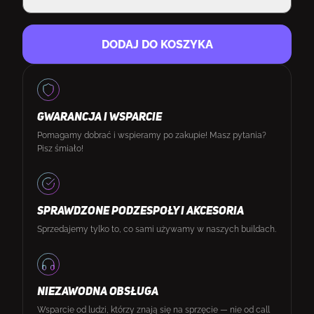
DODAJ DO KOSZYKA
GWARANCJA I WSPARCIE
Pomagamy dobrać i wspieramy po zakupie! Masz pytania?
Pisz śmiało!
SPRAWDZONE PODZESPOŁY I AKCESORIA
Sprzedajemy tylko to, co sami używamy w naszych buildach.
NIEZAWODNA OBSŁUGA
Wsparcie od ludzi, którzy znają się na sprzęcie — nie od call