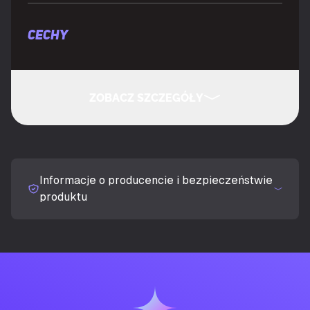
CECHY
Pojemność pamięci SSD
1 TB
ZOBACZ SZCZEGÓŁY
Rozmiar kieszeni dysku SSD
M.2
UKRYJ SZCZEGÓŁY
Interfejs
PCI Express 5.0
Informacje o producencie i bezpieczeństwie
NVMe
Tak
produktu
Przeznaczenie
PC
Szyfrowanie sprzętu
Nie