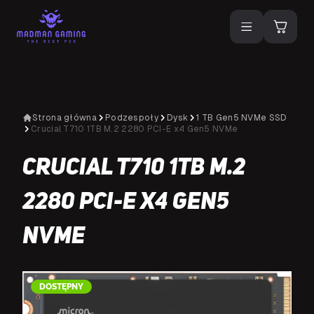
Strona główna
Podzespoły
Dysk
1 TB Gen5 NVMe SSD
Crucial T710 1TB M.2 2280 PCI-E x4 Gen5 NVMe
Crucial T710 1TB M.2
2280 PCI-E x4 Gen5
NVMe
DOSTĘPNY