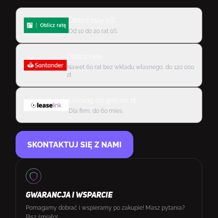
Oblicz ratę 0%
Od 10 do 20 rat 0%
Oblicz ratę
Nawet 60 rat bez wkładu własnego, do 120 000
zł
Leasing
od
908,00
zł
Dla firm, do 60 mies.
SKONTAKTUJ SIĘ Z NAMI
GWARANCJA I WSPARCIE
Pomagamy dobrać i wspieramy po zakupie! Masz pytania?
Pisz śmiało!