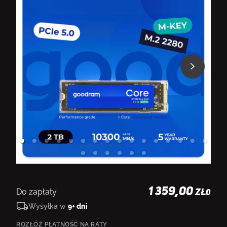
1 359,00
Do zapłaty
ZŁ
0
Wysyłka w
9+ dni
ROZŁÓŻ PŁATNOŚĆ NA RATY