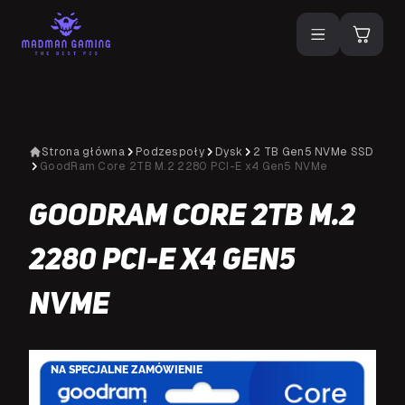
Strona główna
Podzespoły
Dysk
2 TB Gen5 NVMe SSD
GoodRam Core 2TB M.2 2280 PCI-E x4 Gen5 NVMe
GoodRam Core 2TB M.2
2280 PCI-E x4 Gen5
NVMe
NA SPECJALNE ZAMÓWIENIE
N