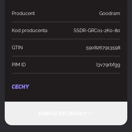
Producent
Goodram
Kod producenta
SSDR-GRC01-2K0-80
GTIN
5908267913598
PIM ID
l3v79rbfgg
CECHY
Pojemność pamięci SSD
2 TB
ZOBACZ SZCZEGÓŁY
Rozmiar kieszeni dysku SSD
M.2