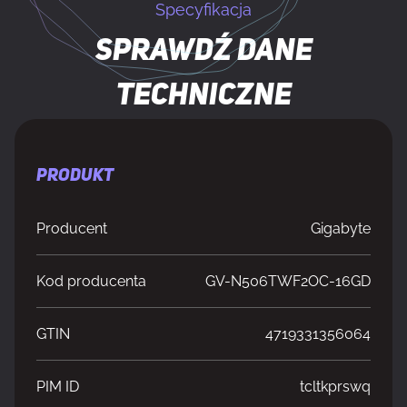
Specyfikacja
Sprawdź dane
techniczne
PRODUKT
Producent
Gigabyte
Kod producenta
GV-N506TWF2OC-16GD
GTIN
4719331356064
PIM ID
tcltkprswq