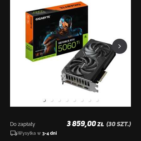
D
3 859,00
Do zapłaty
(
30
szt.)
ZŁ
Wysyłka w
3-4 dni