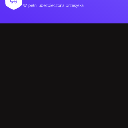
Głębokość produktu
40 mm
W pełni ubezpieczona przesyłka
Wysokość produktu
120 mm
Długość karty graficznej
208.0
DANE OPAKOWANIA
Szerokość opakowania
210,5 mm
Głębokość opakowania
295 mm
Wysokość opakowania
50 mm
Waga wraz z opakowaniem
850 g