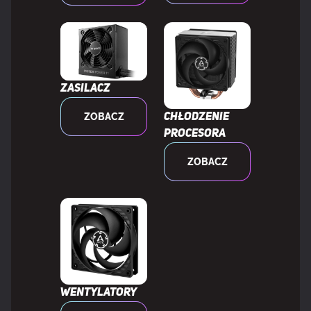
Okres gwarancji
3 lat(a)
KONSTRUKCJA
Zasilacz
Rodzaj chłodzenia
Aktywne
ZOBACZ
Chłodzenie
procesora
Technologia
GIGABYTE WINDFORCE 2X
chłodzenia
ZOBACZ
Liczba wentylatorów
2 went.
Układ
Full-Height/Half-Length (FH/HL)
Ilość gniazd
2
Wentylatory