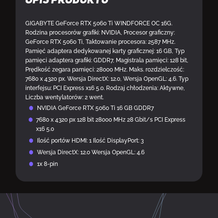
Opis produktu
GIGABYTE GeForce RTX 5060 Ti WINDFORCE OC 16G.
Rodzina procesorów grafiki: NVIDIA, Procesor graficzny:
GeForce RTX 5060 Ti, Taktowanie procesora: 2587 MHz.
Pamięć adaptera dedykowanej karty graficznej: 16 GB, Typ
pamięci adaptera grafiki: GDDR7, Magistrala pamięci: 128 bit,
Prędkość zegara pamięci: 28000 MHz. Maks. rozdzielczość:
7680 x 4320 px. Wersja DirectX: 12.0, Wersja OpenGL: 4.6. Typ
interfejsu: PCI Express x16 5.0. Rodzaj chłodzenia: Aktywne,
Liczba wentylatorów: 2 went.
NVIDIA GeForce RTX 5060 Ti 16 GB GDDR7
7680 x 4320 px 128 bit 28000 MHz 28 Gbit/s PCI Express
x16 5.0
Ilość portów HDMI: 1 Ilość DisplayPort: 3
Wersja DirectX: 12.0 Wersja OpenGL: 4.6
1x 8-pin