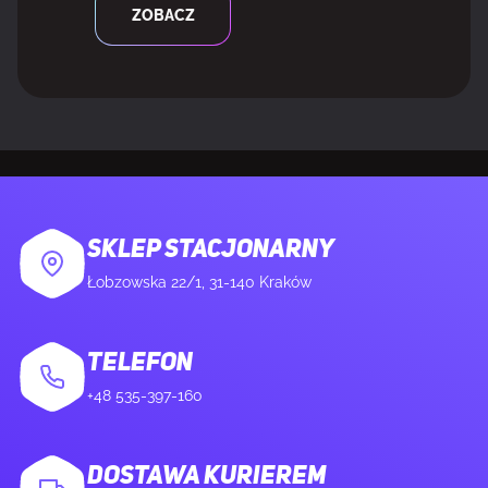
Kolor produktu
Czarny
ZOBACZ
MOC
Minimalna moc zasilacza
650 W
Złącza zasilania
1x 8-pin
SKLEP STACJONARNY
Łobzowska 22/1, 31-140 Kraków
WAGA I ROZMIARY
TELEFON
Waga produktu
580 g
+48 535-397-160
Długość produktu
208 mm
DOSTAWA KURIEREM