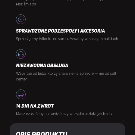
Pisz śmiało!
SPRAWDZONE PODZESPOŁY I AKCESORIA
Sprzedajemy tylko to, co sami używamy w naszych buildach.
NIEZAWODNA OBSŁUGA
Wsparcie od ludzi, którzy znają się na sprzęcie — nie od call
center.
14 DNI NA ZWROT
Masz czas, żeby sprawdzić czy wszystko działa jak trzeba!