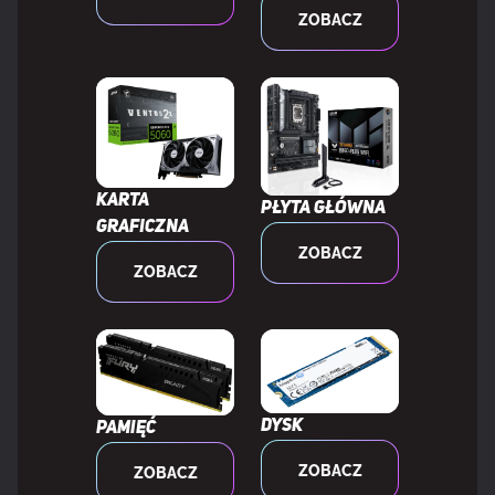
ZOBACZ
WYDAJNOŚĆ
Wbudowany tuner tv
Nie
Wersja DirectX
12.0
Karta
Płyta główna
graficzna
ZOBACZ
Wersja OpenGL
4.6
ZOBACZ
Dual Link DVI
Nie
NVIDIA G-SYNC
Tak
Dysk
Pamięć
Edycja podkręcona (OC)
Tak
ZOBACZ
ZOBACZ