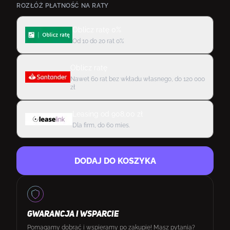
ROZŁÓŻ PŁATNOŚĆ NA RATY
Oblicz ratę 0%
Od 10 do 20 rat 0%
Oblicz ratę
Nawet 60 rat bez wkładu własnego, do 120 000
zł
Leasing
od
908,00
zł
Dla firm, do 60 mies.
DODAJ DO KOSZYKA
GWARANCJA I WSPARCIE
Pomagamy dobrać i wspieramy po zakupie! Masz pytania?