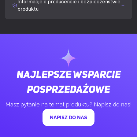
Informacje o producencie i bezpieczeństwie
Obsługa przetwarzania
Nieobsługiwany
produktu
równoległego
Maksymalna ilość obsługiwanych
4
wyświetlaczy
PAMIĘĆ
Najlepsze wsparcie
Pamięć adaptera dedykowanej karty
16 GB
graficznej
posprzedażowe
Typ pamięci adaptera grafiki
GDDR7
Masz pytanie na temat produktu? Napisz do nas!
NAPISZ DO NAS
Magistrala pamięci
128 bit