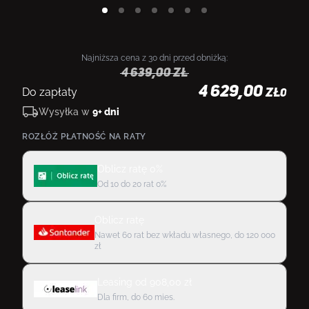
Najniższa cena z 30 dni przed obniżką:
4 639,00
zł
4 629,00
Do zapłaty
ZŁ
0
Wysyłka w
9+ dni
ROZŁÓŻ PŁATNOŚĆ NA RATY
Oblicz ratę 0%
Od 10 do 20 rat 0%
Oblicz ratę
Nawet 60 rat bez wkładu własnego, do 120 000
zł
Leasing
od
908,00
zł
Dla firm, do 60 mies.