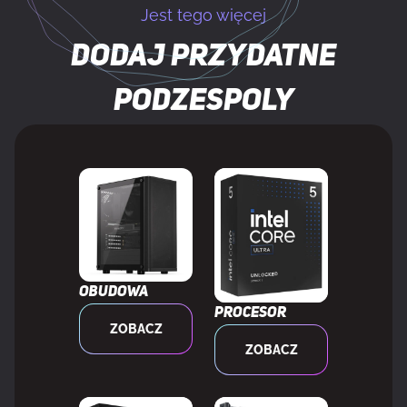
Jest tego więcej
PORTY I INTERFEJSY
Dodaj przydatne
Typ interfejsu
PCI Express 5.0
podzespoly
Ilość portów HDMI
1
Wersja HDMI
2.1b
Ilość DisplayPort
3
Wersja DisplayPort
2.1b
Obudowa
Procesor
ZOBACZ
WYDAJNOŚĆ
ZOBACZ
Wbudowany tuner tv
Nie