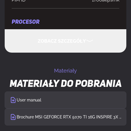
PROCESOR
CUDA
Tak
ZOBACZ SZCZEGÓŁY
Rdzenie CUDA
8960
UKRYJ SZCZEGÓŁY
Materiały
Rodzina procesorów grafiki
NVIDIA
Materiały do pobrania
Procesor graficzny
GeForce RTX 5070 Ti
User manual
Maksymalne taktowanie procesora
2482 MHz
Brochure MSI GEFORCE RTX 5070 TI 16G INSPIRE 3X OC
Maks. rozdzielczość
7680 x 4320 px