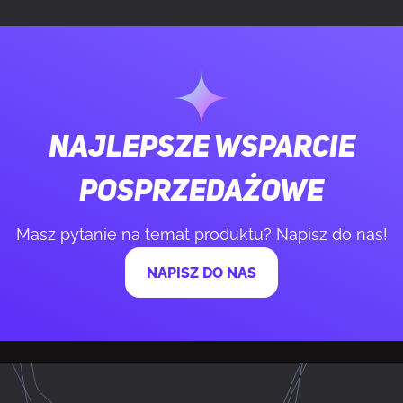
Maksymalna ilość obsługiwanych
4
wyświetlaczy
PAMIĘĆ
Najlepsze wsparcie
Pamięć adaptera dedykowanej karty
16 GB
posprzedażowe
graficznej
Masz pytanie na temat produktu? Napisz do nas!
Typ pamięci adaptera grafiki
GDDR7
NAPISZ DO NAS
Magistrala pamięci
256 bit
Szybkość przesyłania danych
28 Gbit/s