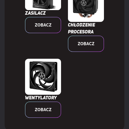
Liczba wentylatorów
3 went.
Zasilacz
Układ
Full-Height/Full-Length (FH/FL)
ZOBACZ
Chłodzenie
procesora
Gotowość na SFF
Tak
ZOBACZ
Kolor produktu
Brąz
MOC
Minimalna moc zasilacza
750 W
Wentylatory
ZOBACZ
Pobór mocy
300 W