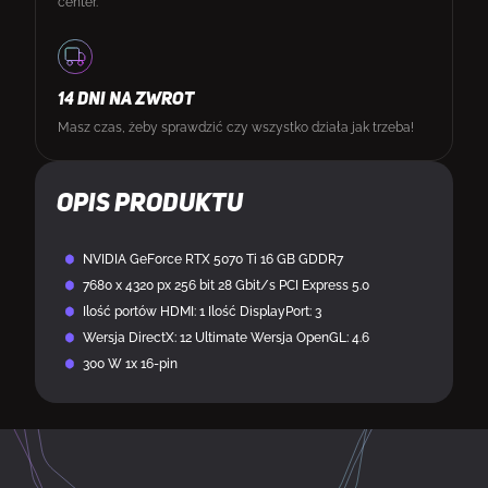
center.
14 DNI NA ZWROT
Masz czas, żeby sprawdzić czy wszystko działa jak trzeba!
Opis produktu
NVIDIA GeForce RTX 5070 Ti 16 GB GDDR7
7680 x 4320 px 256 bit 28 Gbit/s PCI Express 5.0
Ilość portów HDMI: 1 Ilość DisplayPort: 3
Wersja DirectX: 12 Ultimate Wersja OpenGL: 4.6
300 W 1x 16-pin