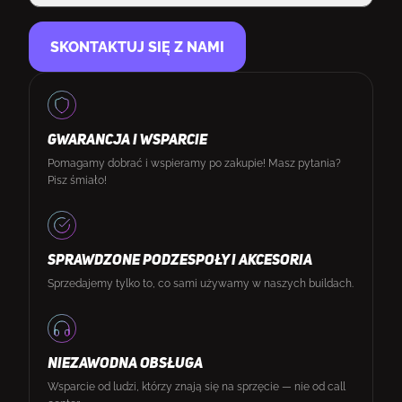
SKONTAKTUJ SIĘ Z NAMI
GWARANCJA I WSPARCIE
Pomagamy dobrać i wspieramy po zakupie! Masz pytania?
Pisz śmiało!
SPRAWDZONE PODZESPOŁY I AKCESORIA
Sprzedajemy tylko to, co sami używamy w naszych buildach.
NIEZAWODNA OBSŁUGA
Wsparcie od ludzi, którzy znają się na sprzęcie — nie od call