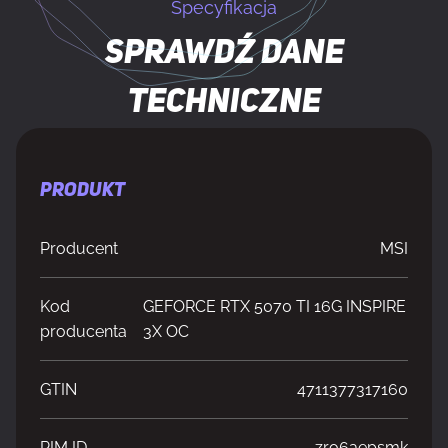
Specyfikacja
Sprawdź dane
techniczne
PRODUKT
Producent
MSI
Kod
GEFORCE RTX 5070 TI 16G INSPIRE
producenta
3X OC
GTIN
4711377317160
PIM ID
zro6aepsmk