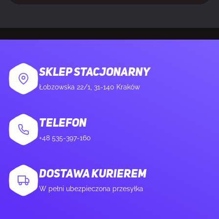
Złącza zasilania
1x 16-pin
WAGA I ROZMIARY
Waga produktu
962 g
SKLEP STACJONARNY
Łobzowska 22/1, 31-140 Kraków
Długość produktu
288 mm
TELEFON
Głębokość produktu
50 mm
+48 535-397-160
Wysokość produktu
112 mm
DOSTAWA KURIEREM
Długość karty graficznej
288.0
W pełni ubezpieczona przesyłka