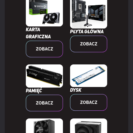
Wersja DirectX
12 Ultimate
Karta
Płyta główna
Wersja OpenGL
4.6
graficzna
ZOBACZ
ZOBACZ
HDCP
Tak
NVIDIA G-SYNC
Tak
Edycja podkręcona (OC)
Tak
Dysk
Pamięć
ZOBACZ
ZOBACZ
KONSTRUKCJA
Rodzaj chłodzenia
Aktywne