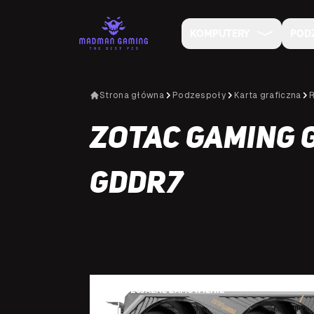
KOMPUTERY
POD
Strona główna
Podzespoły
Karta graficzna
Zotac Gaming G
GDDR7
NA SPECJALNE ZAMÓWIENIE