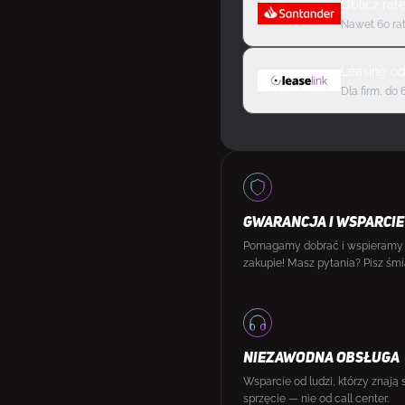
Oblicz rat
Nawet 60 rat
Leasing
o
Dla firm, do 
GWARANCJA I WSPARCIE
Pomagamy dobrać i wspieramy
zakupie! Masz pytania? Pisz śmi
NIEZAWODNA OBSŁUGA
Wsparcie od ludzi, którzy znają 
sprzęcie — nie od call center.