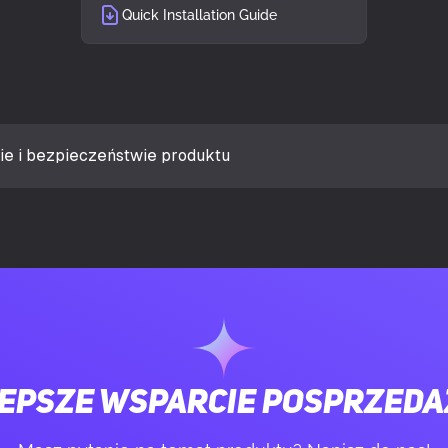
Quick Installation Guide
lość obsługiwanych wyświetlaczy
4
ra dedykowanej karty graficznej
16 GB
daptera grafiki
GDDR7
ie i bezpieczeństwie produktu
mięci
256 bit
esyłania danych
28 Gbit/s
PCI Express x16
 HDMI
1
epsze wsparcie posprzed
2.1b