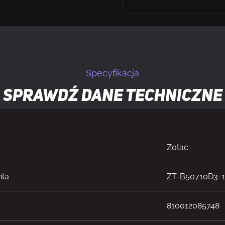
Specyfikacja
Sprawdź dane techniczne
Zotac
nta
ZT-B50710D3-
810012085748