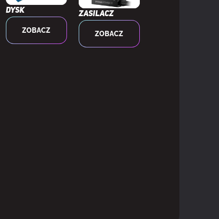
Dysk
Zasilacz
ZOBACZ
ZOBACZ
 2.0
l-Length (FH/FL)