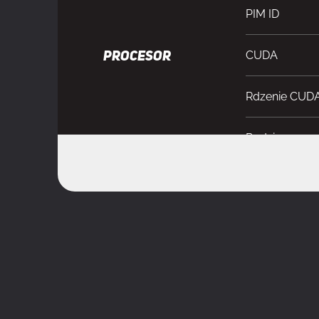
PIM ID
CUDA
PROCESOR
Rdzenie CUD
Rodzina proce
Procesor graf
Maksymalne t
Maks. rozdzie
Obsługa prze