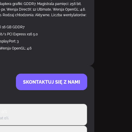
aptera grafiki: GDDR7, Magistrala pamięci: 256 bit.
 px. Wersja DirectX: 12 Ultimate, Wersja OpenGL: 4.6.
5.0. Rodzaj chłodzenia: Aktywne, Liczba wentylatorów:
Ti 16 GB GDDR7
it/s PCI Express x16 5.0
splayPort: 3
 Wersja OpenGL: 4.6
SKONTAKTUJ SIĘ Z NAMI
ę 0%
rat 0%