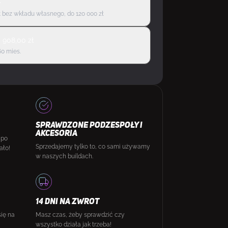
ę
 bez wkładu własnego, do 120 000 zł
d
908,00
zł
60 mies.
SPRAWDZONE PODZESPOŁY I
AKCESORIA
 po
Sprzedajemy tylko to, co sami używamy
ało!
w naszych buildach.
14 DNI NA ZWROT
się na
Masz czas, żeby sprawdzić czy
wszystko działa jak trzeba!