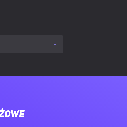
 5.0
ażowe