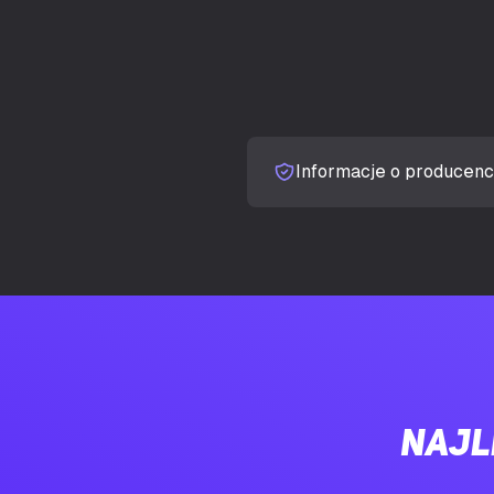
Maksymalna i
Pamięć adapte
PAMIĘĆ
Typ pamięci a
Informacje o producenc
Magistrala pa
Szybkość prz
Typ interfejsu
PORTY I INTERFEJSY
Ilość portów
Najl
Wersja HDMI