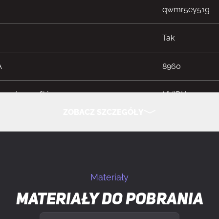
qwmr5ey51g
Tak
A
8960
sorów grafiki
NVIDIA
ZOBACZ SZCZEGÓŁY
iczny
GeForce RTX 50
UKRYJ SZCZEGÓŁY
aktowanie procesora
2452 MHz
Materiały
lczość
7680 x 4320 px
Materiały do pobrania
twarzania równoległego
Nieobsługiwan