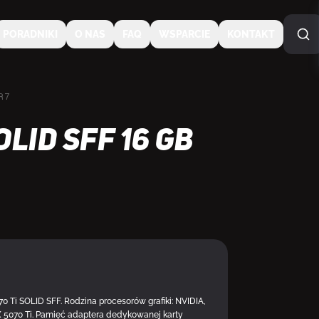
PORADNIKI
O NAS
FAQ
WSPARCIE
KONTAKT
R7
LID SFF 16 GB
NA SPECJALNE ZAMÓWI
Ti SOLID SFF. Rodzina procesorów grafiki: NVIDIA,
X 5070 Ti. Pamięć adaptera dedykowanej karty