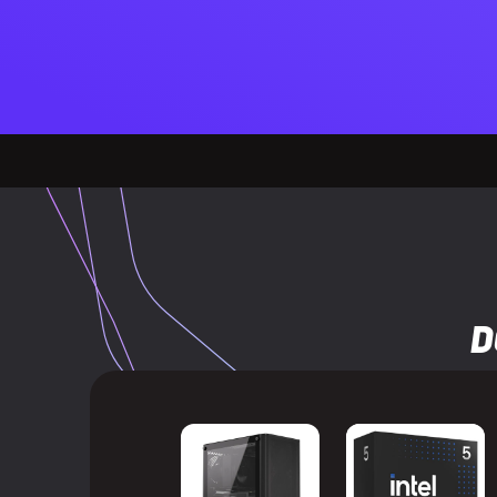
Ilość DisplayP
Wersja Displa
Wbudowany t
WYDAJNOŚĆ
Wersja Direct
Wersja Open
D
Obsługa wirtu
HDCP