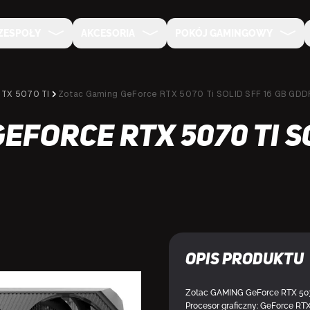
ZESPOŁY
AKCESORIA
POKÓJ GAMINGOWY
RTX 5070 TI
Zotac Gaming GeForce RTX 5070 Ti SOLID SFF 16 GB GDD
eForce RTX 5070 Ti SO
Opis produktu
Zotac GAMING GeForce RTX 5070 
NA SPECJALNE ZAMÓWIENIE
Procesor graficzny: GeForce RT