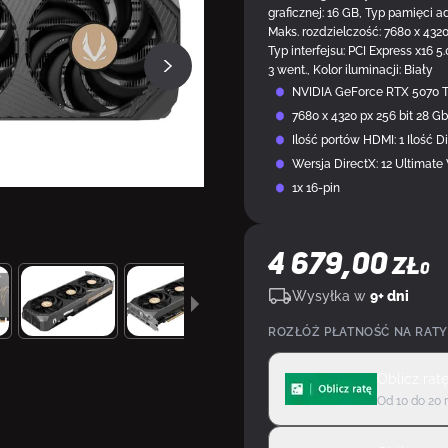
graficznej: 16 GB, Typ pamięci ad
Maks. rozdzielczość: 7680 x 4320
Typ interfejsu: PCI Express x16 
3 went., Kolor iluminacji: Biały
NVIDIA GeForce RTX 5070 
7680 x 4320 px 256 bit 28 Gb
Ilość portów HDMI: 1 Ilość Di
Wersja DirectX: 12 Ultimate
1x 16-pin
4 679,00
ZŁ
0
Wysyłka w
9+ dni
ROZŁÓŻ PŁATNOŚĆ NA RATY
Oblicz rat
Od 10 do 20 