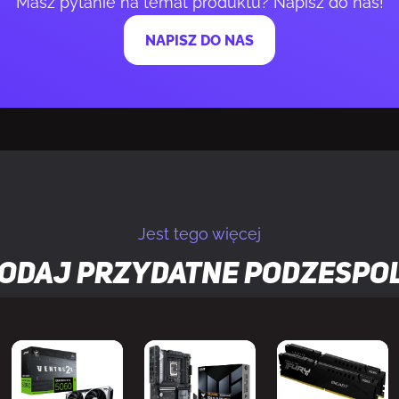
Masz pytanie na temat produktu? Napisz do nas!
NAPISZ DO NAS
ort
3
yPort
2.1b
uner tv
Nie
X
12 Ultimate
Jest tego więcej
GL
4.6
odaj przydatne
podzespo
alnej rzeczywistości
Tak
Tak