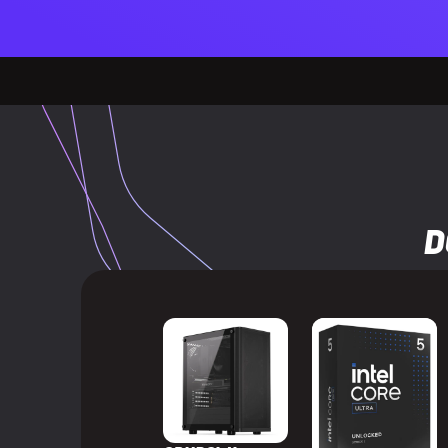
Wersja Displa
Wbudowany t
WYDAJNOŚĆ
Wersja Direct
Wersja Open
D
Obsługa wirtu
HDCP
Wersja HDCP