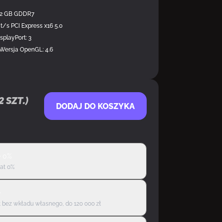
12 GB GDDR7
it/s PCI Express x16 5.0
splayPort: 3
 Wersja OpenGL: 4.6
2
szt.)
DODAJ DO KOSZYKA
ę 0%
rat 0%
ę
 bez wkładu własnego, do 120 000 zł