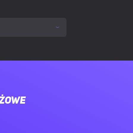
 5.0
ażowe