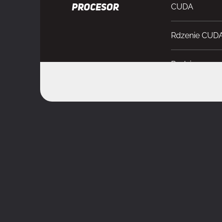
CUDA
PROCESOR
Rdzenie CUD
Rodzina proce
Procesor graf
Maksymalne t
Maks. rozdzie
Obsługa prze
Maksymalna i