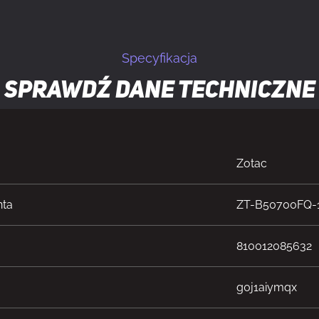
Specyfikacja
Sprawdź dane techniczne
Zotac
nta
ZT-B50700FQ-
810012085632
g0j1aiymqx