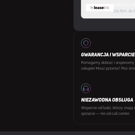
Leasing
o
Dla firm, do 
GWARANCJA I WSPARCIE
Pomagamy dobrać i wspieramy
zakupie! Masz pytania? Pisz śmi
NIEZAWODNA OBSŁUGA
Wsparcie od ludzi, którzy znają 
sprzęcie — nie od call center.