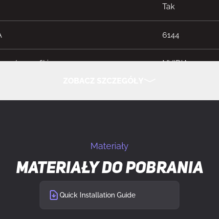
Tak
A
6144
sorów grafiki
NVIDIA
ZOBACZ SZCZEGÓŁY
iczny
GeForce RTX 5
UKRYJ SZCZEGÓŁY
aktowanie procesora
2587 MHz
Materiały
lczość
7680 x 4320 px
Materiały do pobrania
twarzania równoległego
Nieobsługiwan
Quick Installation Guide
lość obsługiwanych wyświetlaczy
4