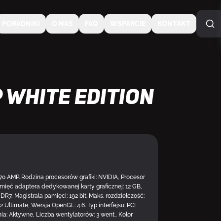
PORADNIKI
O NAS
FAQ
WSPARCIE
KONTAKT
 White Edition
AMP. Rodzina procesorów grafiki: NVIDIA, Procesor
DOSTĘPNY U DOSTAWC
mięć adaptera dedykowanej karty graficznej: 12 GB,
DR7, Magistrala pamięci: 192 bit. Maks. rozdzielczość:
2 Ultimate, Wersja OpenGL: 4.6. Typ interfejsu: PCI
ia: Aktywne, Liczba wentylatorów: 3 went., Kolor