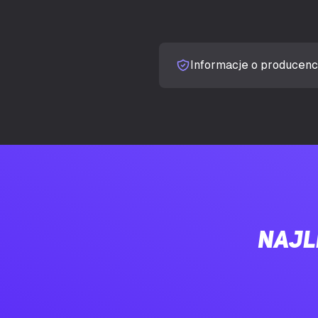
Pamięć adapte
PAMIĘĆ
Typ pamięci a
Informacje o producenc
Magistrala pa
Szybkość prz
Typ interfejsu
PORTY I INTERFEJSY
Ilość portów
Najl
Wersja HDMI
Ilość DisplayP