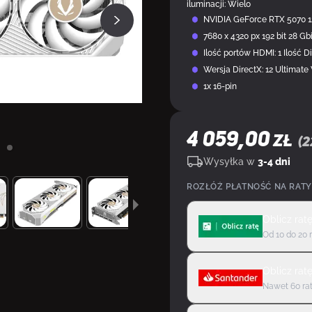
iluminacji: Wielo
NVIDIA GeForce RTX 5070 
7680 x 4320 px 192 bit 28 Gb
Ilość portów HDMI: 1 Ilość Di
Wersja DirectX: 12 Ultimate
1x 16-pin
4 059,00
ZŁ
(
2
Wysyłka w
3-4 dni
ROZŁÓŻ PŁATNOŚĆ NA RATY
Oblicz rat
Od 10 do 20 
Oblicz rat
Nawet 60 rat