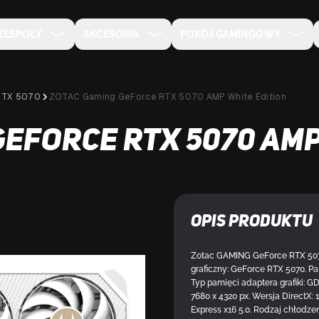
ZESPOŁY
AKCESORIA
POKÓJ GAMINGOWY
RTX 5070
ZOTAC Gaming GeForce RTX 5070 AMP White Edition
GeForce RTX 5070 AMP
Opis produktu
Zotac GAMING GeForce RTX 5070 
graficzny: GeForce RTX 5070. Pa
DOSTĘPNY U DOSTAWCY
Typ pamięci adaptera grafiki: GD
7680 x 4320 px. Wersja DirectX: 1
Express x16 5.0. Rodzaj chłodzen