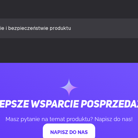
ra dedykowanej karty graficznej
12 GB
daptera grafiki
GDDR7
ie i bezpieczeństwie produktu
mięci
192 bit
esyłania danych
28 Gbit/s
PCI Express x16
 HDMI
1
epsze wsparcie posprzed
2.1b
Masz pytanie na temat produktu? Napisz do nas!
NAPISZ DO NAS
ort
3