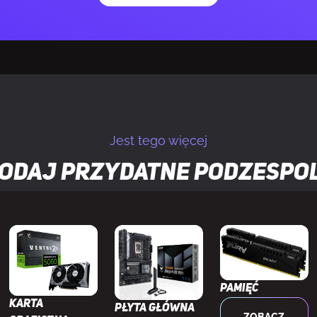
yPort
2.1b
uner tv
Nie
X
12 Ultimate
Jest tego więcej
GL
4.6
odaj przydatne
podzespo
alnej rzeczywistości
Tak
Tak
2.3
Pamięć
Karta
Płyta główna