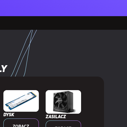
ly
Dysk
Zasilacz
ZOBACZ