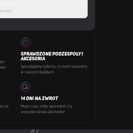
d
908,00
zł
60 mies.
SPRAWDZONE PODZESPOŁY I
AKCESORIA
 po
Sprzedajemy tylko to, co sami używamy
ało!
w naszych buildach.
14 DNI NA ZWROT
się na
Masz czas, żeby sprawdzić czy
wszystko działa jak trzeba!