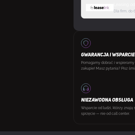
Leasing
o
Dla firm, do 
GWARANCJA I WSPARCIE
Pomagamy dobrać i wspieramy
zakupie! Masz pytania? Pisz śmi
NIEZAWODNA OBSŁUGA
Wsparcie od ludzi, którzy znają 
sprzęcie — nie od call center.