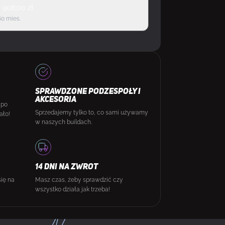
d
908,00
zł
60 mies.
SPRAWDZONE PODZESPOŁY I
AKCESORIA
 po
Sprzedajemy tylko to, co sami używamy
ało!
w naszych buildach.
14 DNI NA ZWROT
się na
Masz czas, żeby sprawdzić czy
wszystko działa jak trzeba!