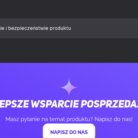
ra dedykowanej karty graficznej
12 GB
daptera grafiki
GDDR7
ie i bezpieczeństwie produktu
mięci
192 bit
esyłania danych
28 Gbit/s
PCI Express x16
 HDMI
1
epsze wsparcie posprzed
2.1b
Masz pytanie na temat produktu? Napisz do nas!
NAPISZ DO NAS
ort
3