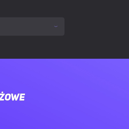
 5.0
ażowe