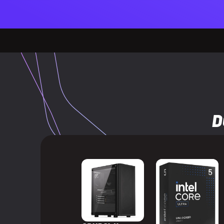
Wersja Displa
Wbudowany t
WYDAJNOŚĆ
Wersja Direct
Wersja Open
D
Obsługa wirtu
HDCP
Wersja HDCP