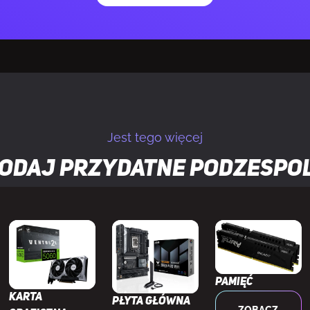
yPort
2.1b
uner tv
Nie
X
12 Ultimate
Jest tego więcej
GL
4.6
odaj przydatne
podzespo
alnej rzeczywistości
Tak
Tak
2.3
Pamięć
Karta
Płyta główna