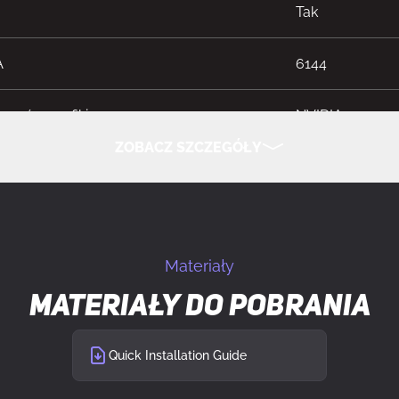
Tak
A
6144
sorów grafiki
NVIDIA
ZOBACZ SZCZEGÓŁY
iczny
GeForce RTX 5
UKRYJ SZCZEGÓŁY
aktowanie procesora
2512 MHz
Materiały
lczość
7680 x 4320 px
Materiały do pobrania
twarzania równoległego
Nieobsługiwan
Quick Installation Guide
lość obsługiwanych wyświetlaczy
4