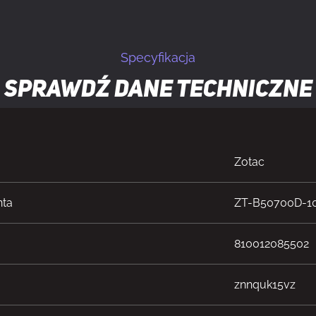
Specyfikacja
Sprawdź dane techniczne
Zotac
nta
ZT-B50700D-1
810012085502
znnquk15vz