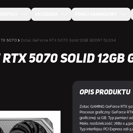
ZESPOŁY
AKCESORIA
POKÓJ GAMINGOWY
RTX 5070
Zotac GeForce RTX 5070 Solid 12GB GDDR7 DLSS4
RTX 5070 Solid 12GB 
Opis produktu
Zotac GAMING GeForce RTX 5070
Procesor graficzny: GeForce RT
graficznej: 12 GB, Typ pamięci ad
NA SPECJALNE ZAMÓWIENIE
Maks. rozdzielczość: 7680 x 4320
Typ interfejsu: PCI Express x16 