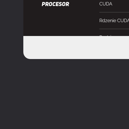
CUDA
PROCESOR
Rdzenie CUD
Rodzina proce
Procesor graf
Maksymalne t
Maks. rozdzie
Obsługa prze
Maksymalna i