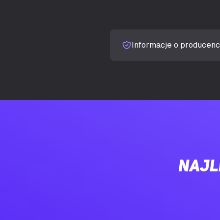
Pamięć adapte
PAMIĘĆ
Typ pamięci a
Informacje o producenc
Magistrala pa
Szybkość prz
Typ interfejsu
PORTY I INTERFEJSY
Ilość portów
Najl
Wersja HDMI
Ilość DisplayP