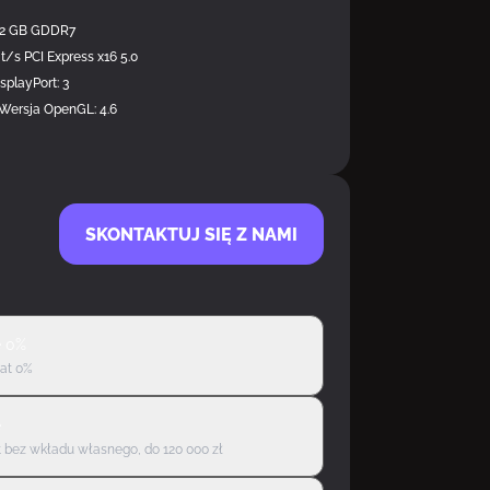
12 GB GDDR7
it/s PCI Express x16 5.0
splayPort: 3
 Wersja OpenGL: 4.6
SKONTAKTUJ SIĘ Z NAMI
ę 0%
rat 0%
ę
 bez wkładu własnego, do 120 000 zł