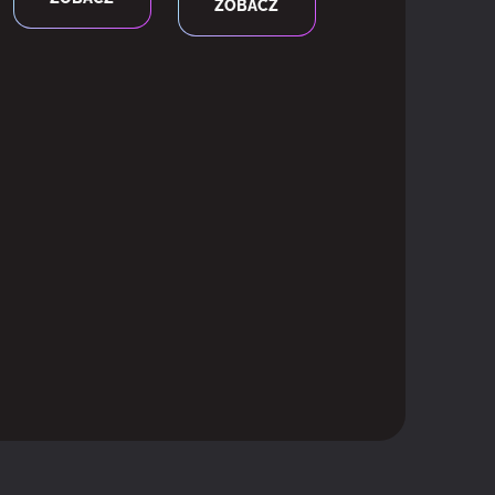
ZOBACZ
 2.0
l-Length (FH/FL)