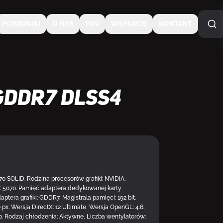
PORADNIKI
O NAS
FAQ
WSPARCIE
KONTAKT
GDDR7 DLSS4
 SOLID. Rodzina procesorów grafiki: NVIDIA,
X 5070. Pamięć adaptera dedykowanej karty
NA SPECJALNE ZAMÓWI
aptera grafiki: GDDR7, Magistrala pamięci: 192 bit.
 px. Wersja DirectX: 12 Ultimate, Wersja OpenGL: 4.6.
5.0. Rodzaj chłodzenia: Aktywne, Liczba wentylatorów: