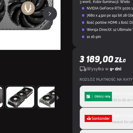
3 went., Kolor iluminacji: Wielo
NVIDIA GeForce RTX 5070 
7680 x 4320 px 192 bit 28 Gb
Ilość portów HDMI: 1 Ilość Di
Wersja DirectX: 12 Ultimate
1x 16-pin
3 189,00
ZŁ
0
Wysyłka w
9+ dni
ROZŁÓŻ PŁATNOŚĆ NA RATY
Oblicz rat
Od 10 do 20 
Oblicz rat
Nawet 60 rat