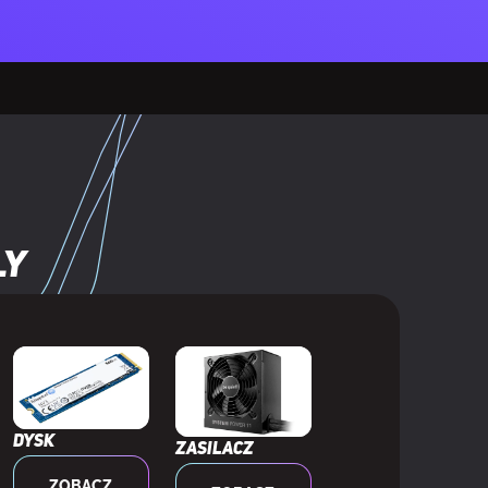
ly
Dysk
Zasilacz
ZOBACZ