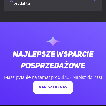
produktu
równoległego
Maksymalna ilość obsługiwanych
4
wyświetlaczy
PAMIĘĆ
Najlepsze wsparcie
Pamięć adaptera dedykowanej karty
16 GB
graficznej
posprzedażowe
Typ pamięci adaptera grafiki
GDDR7
Masz pytanie na temat produktu? Napisz do nas!
NAPISZ DO NAS
Magistrala pamięci
256 bit
Prędkość zegara pamięci
28000 MHz