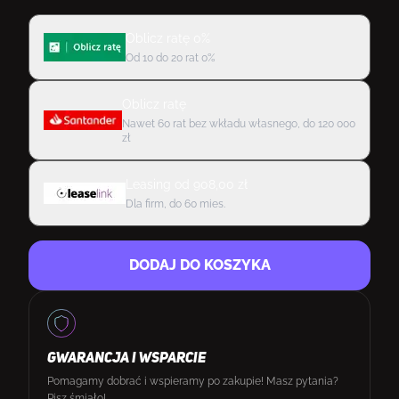
Oblicz ratę 0%
Od 10 do 20 rat 0%
Oblicz ratę
Nawet 60 rat bez wkładu własnego, do 120 000
zł
Leasing
od
908,00
zł
Dla firm, do 60 mies.
DODAJ DO KOSZYKA
GWARANCJA I WSPARCIE
Pomagamy dobrać i wspieramy po zakupie! Masz pytania?
Pisz śmiało!