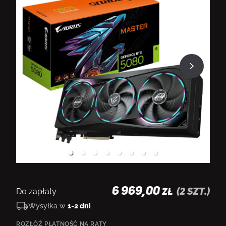
N
6 969,00
Do zapłaty
(
2
szt.)
ZŁ
Wysyłka w
1-2 dni
ROZŁÓŻ PŁATNOŚĆ NA RATY