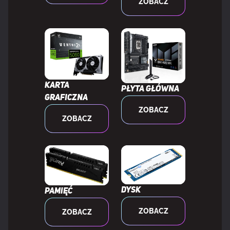
ZOBACZ
WYDAJNOŚĆ
Wbudowany tuner tv
Nie
Wersja DirectX
12.0
Karta
Płyta główna
graficzna
ZOBACZ
Wersja OpenGL
4.6
ZOBACZ
Dual Link DVI
Nie
NVIDIA G-SYNC
Tak
Dysk
Pamięć
Okres gwarancji
4 lat(a)
ZOBACZ
ZOBACZ