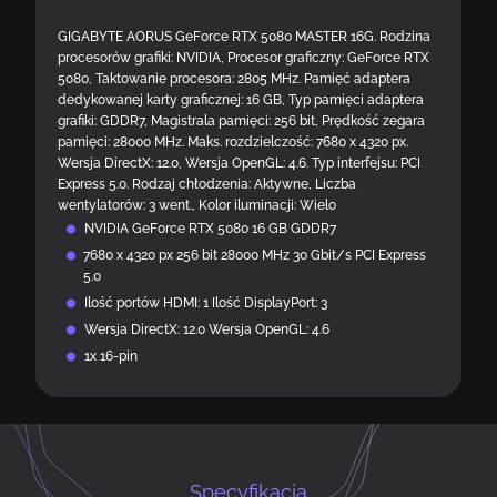
GIGABYTE AORUS GeForce RTX 5080 MASTER 16G. Rodzina
procesorów grafiki: NVIDIA, Procesor graficzny: GeForce RTX
5080, Taktowanie procesora: 2805 MHz. Pamięć adaptera
dedykowanej karty graficznej: 16 GB, Typ pamięci adaptera
grafiki: GDDR7, Magistrala pamięci: 256 bit, Prędkość zegara
pamięci: 28000 MHz. Maks. rozdzielczość: 7680 x 4320 px.
Wersja DirectX: 12.0, Wersja OpenGL: 4.6. Typ interfejsu: PCI
Express 5.0. Rodzaj chłodzenia: Aktywne, Liczba
wentylatorów: 3 went., Kolor iluminacji: Wielo
NVIDIA GeForce RTX 5080 16 GB GDDR7
7680 x 4320 px 256 bit 28000 MHz 30 Gbit/s PCI Express
5.0
Ilość portów HDMI: 1 Ilość DisplayPort: 3
Wersja DirectX: 12.0 Wersja OpenGL: 4.6
1x 16-pin
Specyfikacja