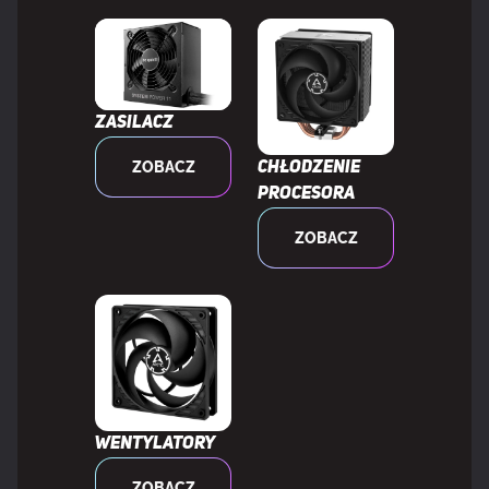
KONSTRUKCJA
Rodzaj chłodzenia
Aktywne
Zasilacz
Technologia
GIGABYTE WINDFORCE 3X
ZOBACZ
Chłodzenie
chłodzenia
procesora
Liczba wentylatorów
3 went.
ZOBACZ
Układ
Full-Height/Full-Length (FH/FL)
Ilość gniazd
3,7
Oświetlenie
Tak
Wentylatory
ZOBACZ