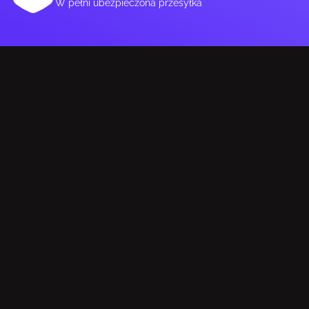
W pełni ubezpieczona przesyłka
Długość produktu
360 mm
Głębokość produktu
75 mm
Wysokość produktu
149 mm
Długość karty graficznej
360.0
DANE OPAKOWANIA
Szerokość opakowania
245 mm
Głębokość opakowania
453 mm