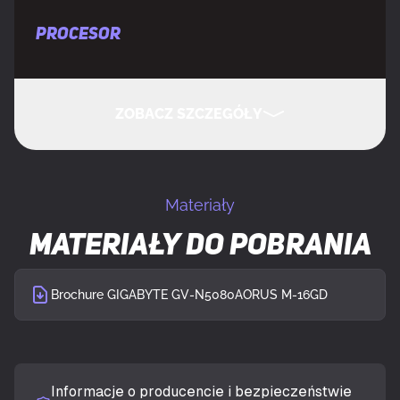
PROCESOR
CUDA
Tak
ZOBACZ SZCZEGÓŁY
Rdzenie CUDA
10752
UKRYJ SZCZEGÓŁY
Rodzina procesorów grafiki
NVIDIA
Materiały
Materiały do pobrania
Procesor graficzny
GeForce RTX 5080
Taktowanie procesora
2805 MHz
Brochure GIGABYTE GV-N5080AORUS M-16GD
Maks. rozdzielczość
7680 x 4320 px
Informacje o producencie i bezpieczeństwie
Obsługa przetwarzania
Nieobsługiwany