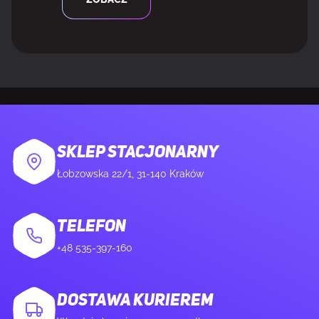
Kolor iluminacji
Wielo
Gotowość na SFF
Nie
Kolor produktu
Czarny
MOC
SKLEP STACJONARNY
Łobzowska 22/1, 31-140 Kraków
Minimalna moc zasilacza
850 W
Złącza zasilania
1x 16-pin
TELEFON
+48 535-397-160
WAGA I ROZMIARY
DOSTAWA KURIEREM
Waga produktu
2 kg