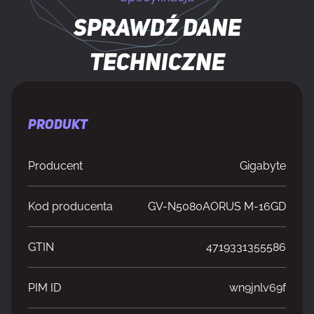
Sprawdź dane
techniczne
PRODUKT
Producent
Gigabyte
Kod producenta
GV-N5080AORUS M-16GD
GTIN
4719331355586
PIM ID
wn9jnlv69f