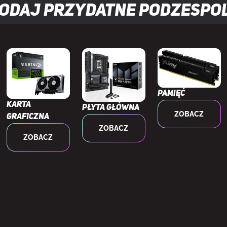
odaj przydatne
podzespo
2.1b
ort
3
yPort
2.1a
Pamięć
Karta
Płyta główna
uner tv
Nie
ZOBACZ
graficzna
ZOBACZ
ZOBACZ
X
12 Ultimate
GL
4.6
Tak