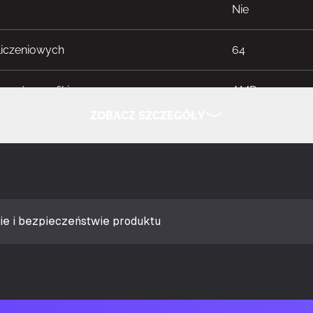
Nie
liczeniowych
64
sorów grafiki
AMD
ZOBACZ SZCZEGÓŁY
iczny
Radeon RX 907
UKRYJ SZCZEGÓŁY
aktowanie procesora
3100 MHz
owania procesora (tryb dla graczy)
2570 MHz
ie i bezpieczeństwie produktu
lczość
7680 x 4320 px
twarzania równoległego
Nieobsługiwan