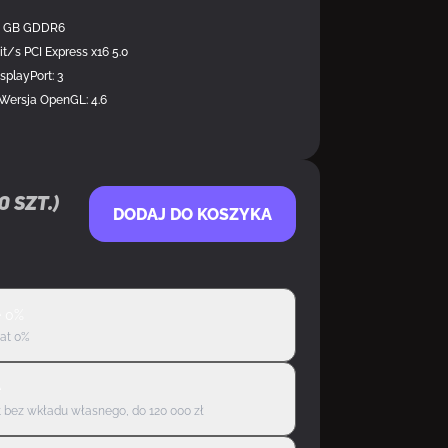
6 GB GDDR6
it/s PCI Express x16 5.0
splayPort: 3
 Wersja OpenGL: 4.6
0
szt.)
DODAJ DO KOSZYKA
ę 0%
rat 0%
ę
 bez wkładu własnego, do 120 000 zł