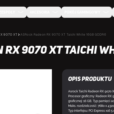
ZESPOŁY
AKCESORIA
POKÓJ GAMINGOWY
RX 9070 XT
ASRock Radeon RX 9070 XT Taichi White 16GB GDDR6
RX 9070 XT Taichi W
NA ZAMÓWIENIE
Opis produktu
Asrock Taichi Radeon RX 9070 X
Procesor graficzny: Radeon RX 
graficznej: 16 GB, Typ pamięci ad
Maks. rozdzielczość: 7680 x 4320
Typ interfejsu: PCI Express x16 