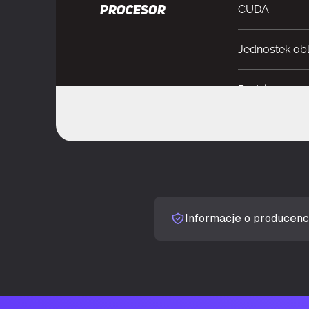
CUDA
PROCESOR
Jednostek ob
Rodzina proce
Procesor graf
Maksymalne t
Szybkość takt
Informacje o producenc
Maks. rozdzie
Obsługa prze