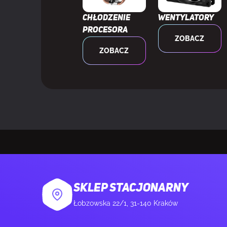
Dual Link DVI
Chłodzenie
Wentylatory
Edycja podkr
procesora
ZOBACZ
ZOBACZ
Rodzaj chłod
KONSTRUKCJA
Technologia 
Liczba wenty
Średnica czas
Układ
SKLEP STACJONARNY
Łobzowska 22/1, 31-140 Kraków
Wysokość ws