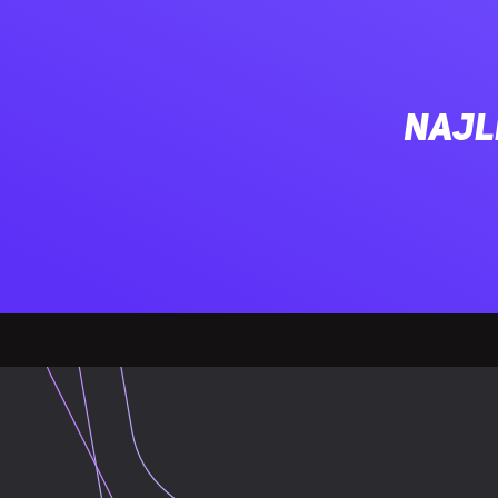
Procesor str
Maksymalna i
Najl
Pamięć adapte
PAMIĘĆ
Typ pamięci a
Magistrala pa
Szybkość prz
Typ interfejsu
PORTY I INTERFEJSY
Ilość portów