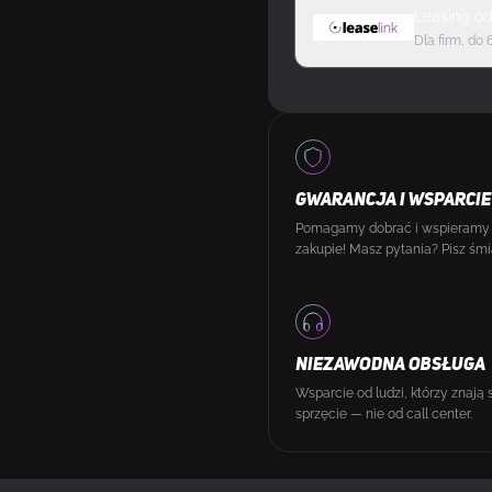
Leasing
o
Dla firm, do 
GWARANCJA I WSPARCIE
Pomagamy dobrać i wspieramy
zakupie! Masz pytania? Pisz śmi
NIEZAWODNA OBSŁUGA
Wsparcie od ludzi, którzy znają 
sprzęcie — nie od call center.