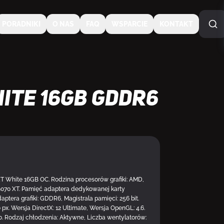
PORADNIKI
O NAS
FAQ
WSPARCIE
KONTAKT
hite 16GB GDDR6
NA ZAMÓWIENIE
T White 16GB OC. Rodzina procesorów grafiki: AMD,
9070 XT. Pamięć adaptera dedykowanej karty
aptera grafiki: GDDR6, Magistrala pamięci: 256 bit.
 px. Wersja DirectX: 12 Ultimate, Wersja OpenGL: 4.6.
5.0. Rodzaj chłodzenia: Aktywne, Liczba wentylatorów: