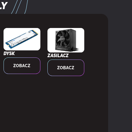
ly
Dysk
Zasilacz
ZOBACZ
ZOBACZ