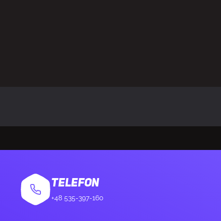
Nie
ęcona (OC)
Tak
zenia
Aktywne
chłodzenia
ASRock Taichi 
latorów
3 went.
zy wentylatora
10 cm
Full-Height/Ful
TELEFON
+48 535-397-160
pornika
Full-Height (FH)