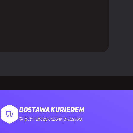
3X
l-Length (FH/FL)
DOSTAWA KURIEREM
W pełni ubezpieczona przesyłka