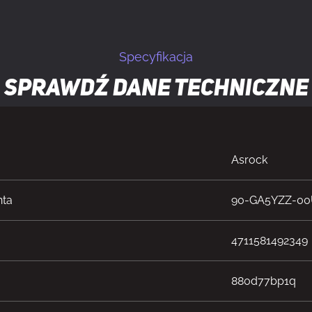
Specyfikacja
Sprawdź dane techniczne
Asrock
nta
90-GA5YZZ-0
4711581492349
880d77bp1q