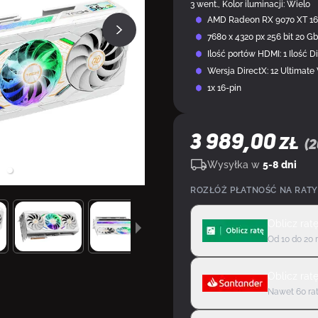
3 went., Kolor iluminacji: Wielo
AMD Radeon RX 9070 XT 1
7680 x 4320 px 256 bit 20 Gb
Ilość portów HDMI: 1 Ilość Di
Wersja DirectX: 12 Ultimate
1x 16-pin
3 989,00
ZŁ
(
2
Wysyłka w
5-8 dni
ROZŁÓŻ PŁATNOŚĆ NA RATY
Oblicz rat
Od 10 do 20 
Oblicz rat
Nawet 60 rat