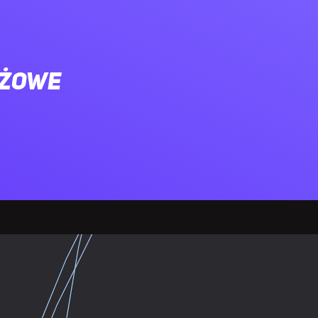
ażowe
 5.0