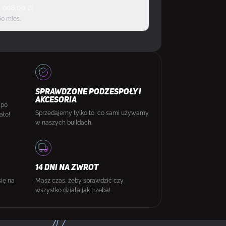
d
908,00
zł
60 mies.
SPRAWDZONE PODZESPOŁY I
AKCESORIA
 po
Sprzedajemy tylko to, co sami używamy
ało!
w naszych buildach.
14 DNI NA ZWROT
się na
Masz czas, żeby sprawdzić czy
wszystko działa jak trzeba!