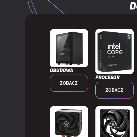
D
Wersja HDMI
Ilość DisplayP
Wersja Displa
Wbudowany t
WYDAJNOŚĆ
Obudowa
Procesor
ZOBACZ
Wersja Direct
ZOBACZ
Wersja Open
HDCP