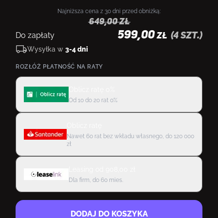
Najniższa cena z 30 dni przed obniżką:
649,00
zł
599,00
Do zapłaty
(
4
szt.)
ZŁ
Wysyłka w
3-4 dni
ROZŁÓŻ PŁATNOŚĆ NA RATY
Oblicz ratę 0%
Od 10 do 20 rat 0%
Oblicz ratę
Nawet 60 rat bez wkładu własnego, do 120 000
zł
Leasing
od
908,00
zł
Dla firm, do 60 mies.
DODAJ DO KOSZYKA