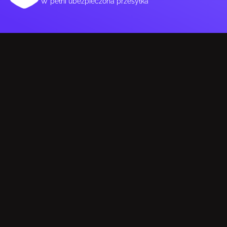
W pełni ubezpieczona przesyłka
Odpowiednia lokalizacja
Obudowa komputera
Obsługiwane
120,140,200,280,360 mm
rozmiary chłodnic
bocznych
Obsługiwane rozmiary
120,140,240,280,360 mm
wentylatorów
radiatora dolnego
Obsługiwane rozmiary chłodnic
120 mm
tylnych
Obsługiwane rozmiary
120,140,240,280,360 mm
chłodnic górnych