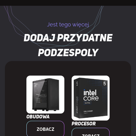
Radiator dołączony
Nie
Jest tego więcej
Filtr przeciwkurzowy
Tak
Dodaj przydatne
Zarządzanie okablowaniem
Tak
podzespoly
Przycisk reset
Tak
Przycisk Włączania/wyłączania
Tak
Maksymalna wysokość chłodzenia
17,5 cm
procesora
Obudowa
Procesor
Maksymalna długość kart graficznych
44 cm
ZOBACZ