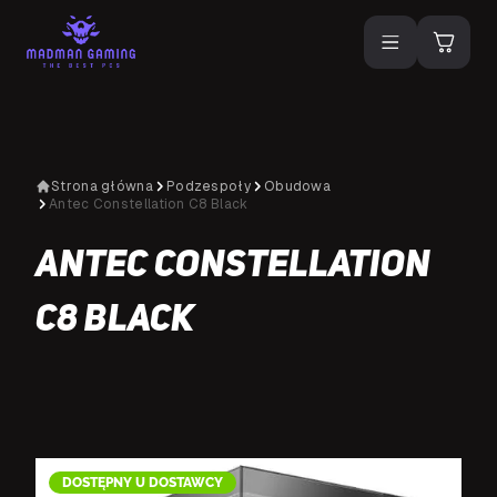
Strona główna
Podzespoły
Obudowa
Antec Constellation C8 Black
Antec Constellation
C8 Black
DOSTĘPNY U DOSTAWCY
D