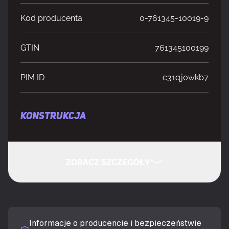
Kod producenta
0-761345-10019-9
GTIN
761345100199
PIM ID
c31qj0wkb7
KONSTRUKCJA
Materiały
Szkło, Plastik, Stal
ZOBACZ SZCZEGÓŁY
Układ
Full Tower
UKRYJ SZCZEGÓŁY
Model
PC
Informacje o producencie i bezpieczeństwie