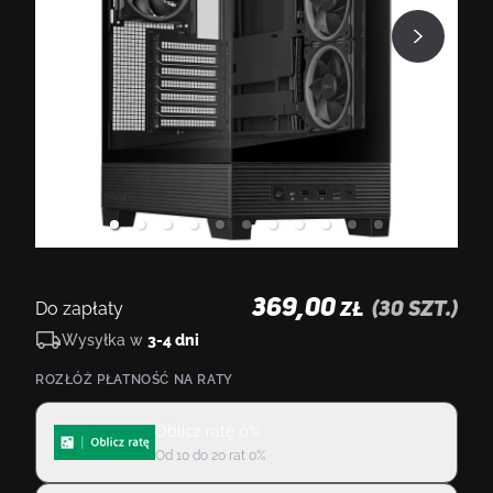
369,00
Do zapłaty
(
30
szt.)
ZŁ
Wysyłka w
3-4 dni
ROZŁÓŻ PŁATNOŚĆ NA RATY
Oblicz ratę 0%
Od 10 do 20 rat 0%