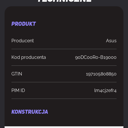
PRODUKT
Producent
Asus
Kod producenta
90DC00R0-B19000
GTIN
197105808850
PIM ID
lm4cjzefr4
KONSTRUKCJA