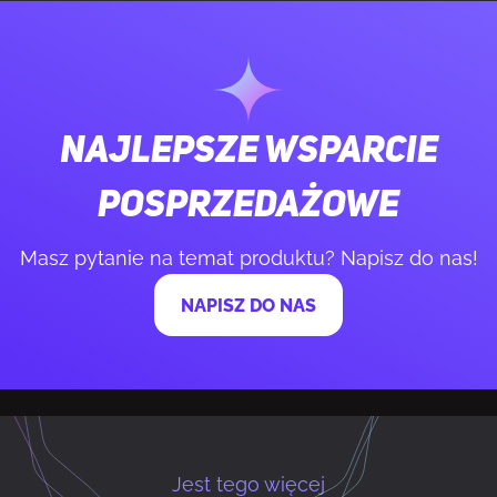
Oświetlenie
Tak
Kolor iluminacji
Wielo
Najlepsze wsparcie
Panel(e) ze szkła hartowanego
Tak
posprzedażowe
Filtr przeciwkurzowy
Tak
Masz pytanie na temat produktu? Napisz do nas!
NAPISZ DO NAS
Zarządzanie okablowaniem
Tak
Przycisk Włączania/wyłączania
Tak
Maksymalna wysokość chłodzenia
16,5 cm
procesora
Jest tego więcej