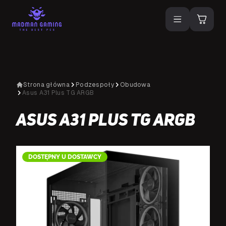
Strona główna
Podzespoły
Obudowa
Asus A31 Plus TG ARGB
Asus A31 Plus TG ARGB
DOSTĘPNY U DOSTAWCY
D