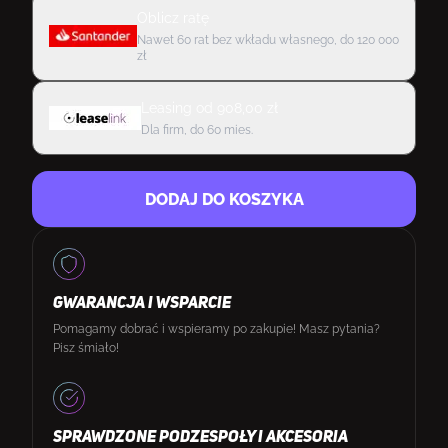
Oblicz ratę
Nawet 60 rat bez wkładu własnego, do 120 000
zł
Leasing
od
908,00
zł
Dla firm, do 60 mies.
DODAJ DO KOSZYKA
GWARANCJA I WSPARCIE
Pomagamy dobrać i wspieramy po zakupie! Masz pytania?
Pisz śmiało!
SPRAWDZONE PODZESPOŁY I AKCESORIA