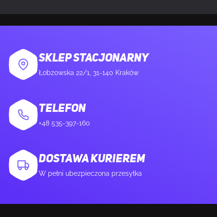
NOŚNIK DANYCH
SKLEP STACJONARNY
Obsługiwane rozmiary dysków
2.5,3.5"
Łobzowska 22/1, 31-140 Kraków
twardych
TELEFON
WAGA I ROZMIARY
+48 535-397-160
Szerokość produktu
238 mm
DOSTAWA KURIEREM
Głębokość produktu
511 mm
W pełni ubezpieczona przesyłka
Wysokość produktu
435 mm