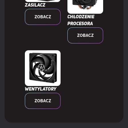
Zasilacz
Maksymalna ilość wentylatorów górnych
3
ZOBACZ
Chłodzenie
Obsługiwana średnica
120,140 mm
procesora
wentylatorów górnych
ZOBACZ
Zainstalowana chłodnica przednia
Nie
Zamontowany radiator tylni
Nie
Obsługiwane rozmiary chłodnic
120 mm
tylnych
Wentylatory
ZOBACZ
Wierzch chłodnicy zainstalowany
Nie
Obsługiwane rozmiary
140,240,360,120,280 mm
chłodnic górnych