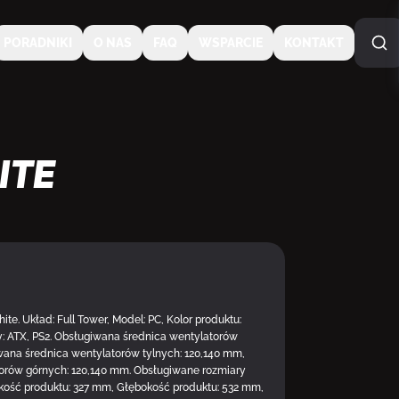
PORADNIKI
O NAS
FAQ
WSPARCIE
KONTAKT
ite
DOSTĘPNY U DOSTAWC
te. Układ: Full Tower, Model: PC, Kolor produktu:
y: ATX, PS2. Obsługiwana średnica wentylatorów
ana średnica wentylatorów tylnych: 120,140 mm,
orów górnych: 120,140 mm. Obsługiwane rozmiary
okość produktu: 327 mm, Głębokość produktu: 532 mm,