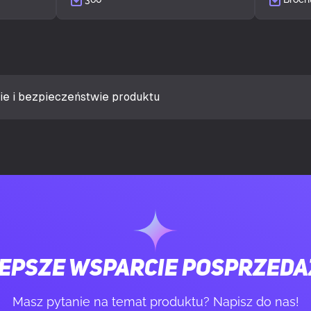
 rozszerzeń
8
Tak
ie i bezpieczeństwie produktu
la
Gaming
Tak
ji
Wielo
wietlenia
Przednie
epsze wsparcie posprzed
kurzowy
Tak
Masz pytanie na temat produktu? Napisz do nas!