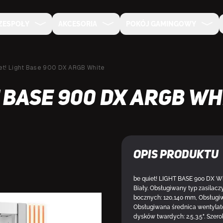
ZESPOŁY
AKCESORIA
POKÓJ GAMINGOWY
et! Light Base 900 DX ARGB White
t Base 900 DX ARGB Wh
Opis produktu
be quiet! LIGHT BASE 900 DX Whi
Biały. Obsługiwany typ zasilacz
bocznych: 120,140 mm, Obsługiw
Obsługiwana średnica wentylat
dysków twardych: 2.5,3.5". Szer
DOSTĘPNY U DOSTAWCY