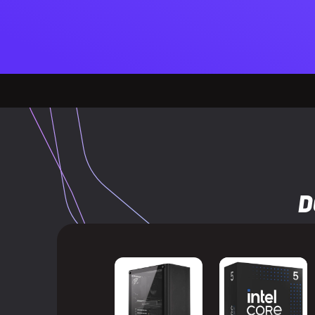
Maksymalna w
Maksymalna d
Maksymalna 
Zasilacz doł
ZASILANIE
Obsługiwany t
D
Wejście audi
PORTY I INTERFEJSY
Wyjście audi
Ilość portów 