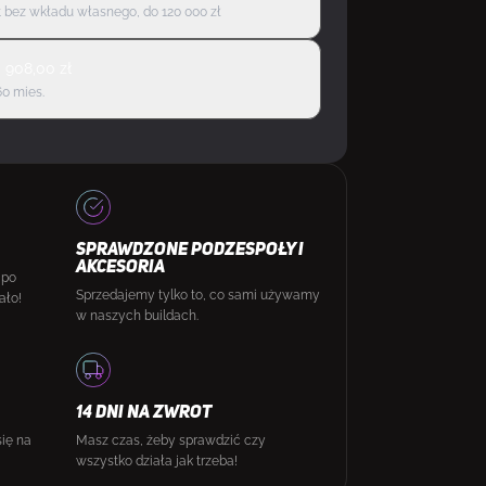
 bez wkładu własnego, do 120 000 zł
d
908,00
zł
60 mies.
SPRAWDZONE PODZESPOŁY I
AKCESORIA
 po
Sprzedajemy tylko to, co sami używamy
ało!
w naszych buildach.
14 DNI NA ZWROT
się na
Masz czas, żeby sprawdzić czy
wszystko działa jak trzeba!