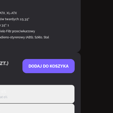
-ATX, XL-ATX
w twardych: 2.5,3.5"
 3.5": 1
elo Filtr przeciwkurzowy
adieno-styrenowy (ABS), Szkło, Stal
zt.)
DODAJ DO KOSZYKA
ę 0%
rat 0%
ę