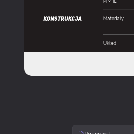
PIM ID
Materiały
KONSTRUKCJA
Układ
Model
Kolor produk
Obsługiwany 
Ilość zatok 3.5
Ilość zatok 2,5
User manual