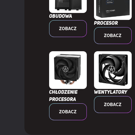
Ilość portów 
Obudowa
Maksymalna i
CHŁODZENIE
Procesor
ZOBACZ
ZOBACZ
Obsługiwana 
Maksymalna i
Obsługiwana 
Maksymalna i
Chłodzenie
Wentylatory
procesora
ZOBACZ
Obsługiwana 
ZOBACZ
Maksymalna i