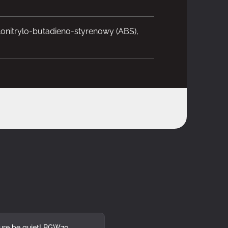
lonitrylo-butadieno-styrenowy (ABS),
ro ATX, Mini-ATX, XL-ATX
ure be quiet! BGW70