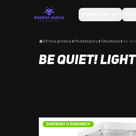
KOMPUTERY
POD
Strona główna
Podzespoły
Obudowa
be qui
be quiet! Ligh
DOSTĘPNY U DOSTAWCY