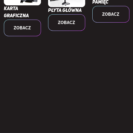
Pamięć
USB 3.2 Gen 2 (3.1 Gen 2) Typu-A
2
Karta
Płyta główna
ZOBACZ
graficzna
lość wentylatorów bocznych
3
ZOBACZ
ZOBACZ
średnica wentylatorów bocznych
120,140 mm
lość wentylatorów tylnych
1
średnica wentylatorów tylnych
120,140 mm
lość wentylatorów górnych
3
średnica wentylatorów górnych
120,140 mm
lość wentylatorów dolnych
3