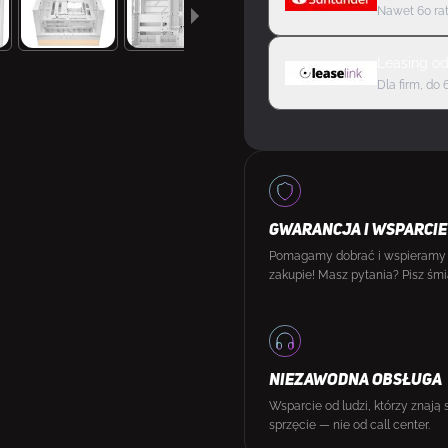
Nawet 60 rat
Leasing
o
Dla firm, do 
GWARANCJA I WSPARCIE
Pomagamy dobrać i wspieramy
zakupie! Masz pytania? Pisz śmi
NIEZAWODNA OBSŁUGA
Wsparcie od ludzi, którzy znają 
sprzęcie — nie od call center.