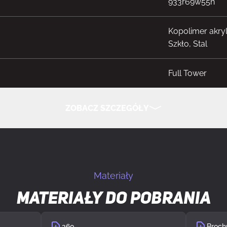
933r69w55n
Kopolimer akry
Szkło, Stal
Full Tower
PC
ZOBACZ SZCZEGÓŁY
tu
Biały
UKRYJ SZCZEGÓŁY
typ płyty głównej
ATX, EATX, mic
Materiały
"
1
Materiały do pobrania
 "
4
360
Broch