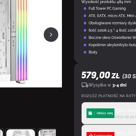
Wysokość produktu: 484 mm
Full Tower PC Gaming
ATX, EATX, micro ATX, Mini
Obsługiwane rozmiary dyskó
Ilość zatok 2,5 ": 4 Ilość zatok
Boczne okno Oświetlenie Wi
Kopolimer akrylonitrylo-but
Biały
579,00
ZŁ
(
30
s
Wysyłka w
3-4 dni
ROZŁÓŻ PŁATNOŚĆ NA RATY
Oblicz rat
Od 10 do 20 
Oblicz rat