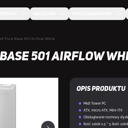
ZESPOŁY
AKCESORIA
POKÓJ GAMINGOWY
et! Pure Base 501 Airflow White
 Base 501 Airflow Wh
NA SPECJALNE ZAMÓWIENIE
Opis produktu
Midi Tower PC
ATX, micro ATX, Mini-ITX
Obsługiwane rozmiary dyskó
Ilość zatok 2,5 ": 5 Ilość zatok