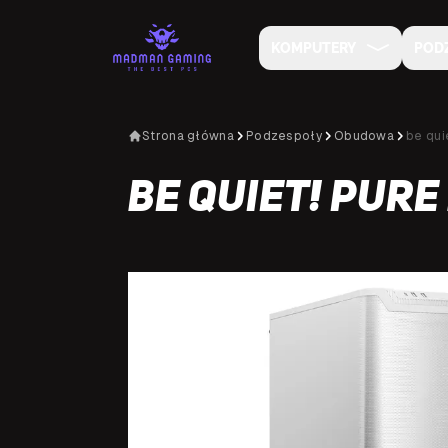
KOMPUTERY
POD
Strona główna
Podzespoły
Obudowa
be qui
be quiet! Pure
NA SPECJALNE ZAMÓWIENIE