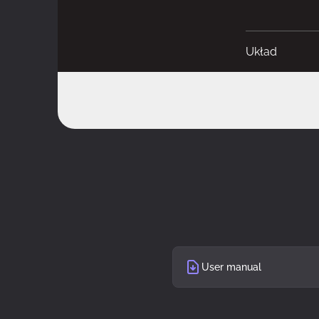
Układ
Model
Kolor produk
Obsługiwany 
Ilość zatok 3.5
Ilość zatok 2,5
User manual
Liczba slotów