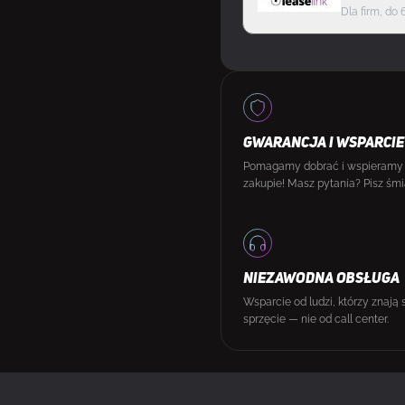
Dla firm, do 
GWARANCJA I WSPARCIE
Pomagamy dobrać i wspieramy
zakupie! Masz pytania? Pisz śmi
NIEZAWODNA OBSŁUGA
Wsparcie od ludzi, którzy znają 
sprzęcie — nie od call center.