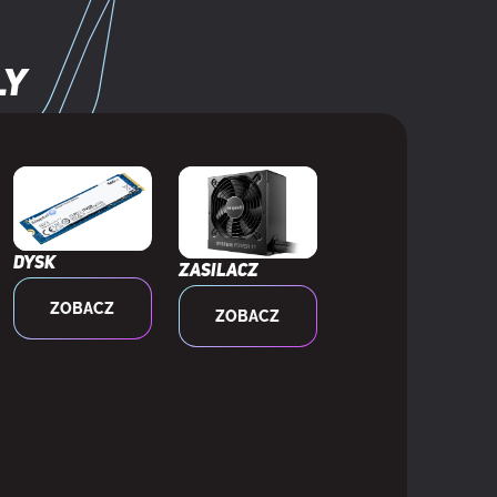
ly
Dysk
Zasilacz
ZOBACZ
ZOBACZ