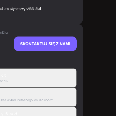
adieno-styrenowy (ABS), Stal
niżką:
SKONTAKTUJ SIĘ Z NAMI
ę 0%
rat 0%
ę
 bez wkładu własnego, do 120 000 zł
d
908,00
zł