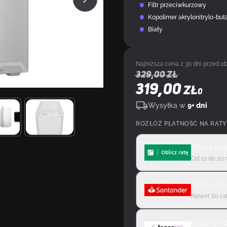
Filtr przeciwkurzowy
Kopolimer akrylonitrylo-but
Biały
Najniższa cena z 30 dni przed ob
329,00
zł
319,00
ZŁ
0
Wysyłka w
9+ dni
ROZŁÓŻ PŁATNOŚĆ NA RATY
Oblicz rat
Od 10 do 20 
Oblicz rat
Nawet 60 rat
Leasing
o