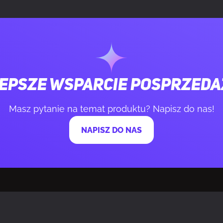
kurzowy
Tak
Tak
czania/wyłączania
Tak
epsze wsparcie posprzed
ysokość chłodzenia procesora
17,8 cm
Masz pytanie na temat produktu? Napisz do nas!
NAPISZ DO NAS
długość PSU
18 cm
ączony
Nie
yp zasilaczy
ATX, PS2
o
Tak