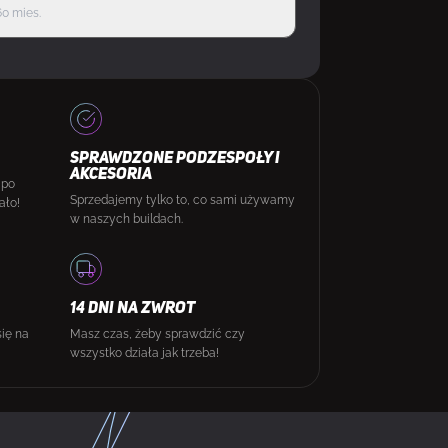
60 mies.
SPRAWDZONE PODZESPOŁY I
AKCESORIA
 po
Sprzedajemy tylko to, co sami używamy
ało!
w naszych buildach.
14 DNI NA ZWROT
się na
Masz czas, żeby sprawdzić czy
wszystko działa jak trzeba!