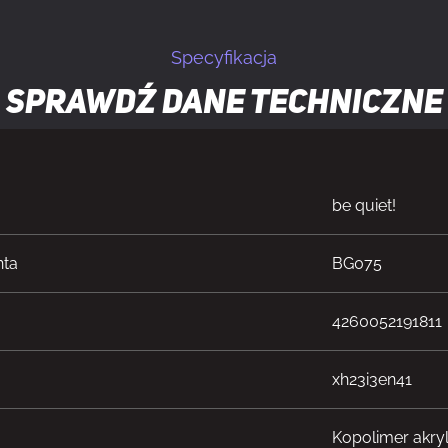
Specyfikacja
Sprawdź dane techniczne
be quiet!
nta
BG075
4260052191811
xh23i3en41
Kopolimer akry