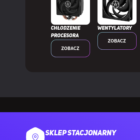
Maksymalna i
Obsługiwana 
Chłodzenie
Wentylatory
procesora
Maksymalna i
ZOBACZ
ZOBACZ
Obsługiwana 
Maksymalny p
Maksymalne ci
Obsługiwane 
Obsługiwane 
SKLEP STACJONARNY