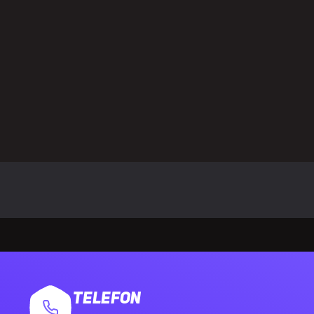
lość wentylatorów tylnych
1
średnica wentylatorów tylnych
120,140 mm
lość wentylatorów górnych
2
średnica wentylatorów górnych
120,140 mm
rzepływ powietrza
57,4 ft³/min
śnienie powietrza
0,96 mmH2O
rozmiary chłodnic przednich
120,140,240,2
rozmiary chłodnic tylnych
120,140 mm
TELEFON