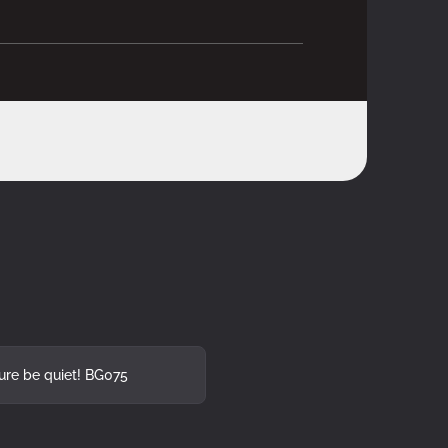
 Mini-ITX
ure be quiet! BG075