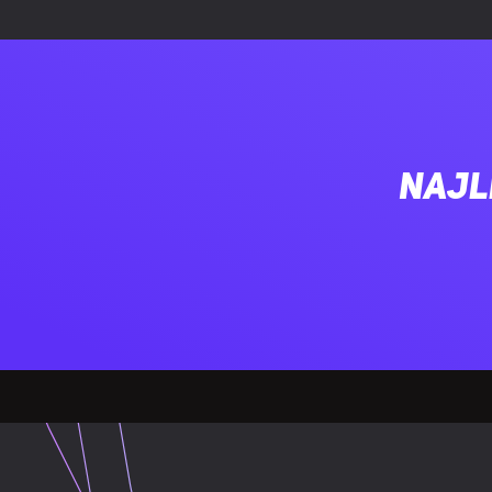
Filtr przeciw
Przycisk reset
Przycisk Włą
Najl
Maksymalna w
Maksymalna 
Zasilacz doł
ZASILANIE
Obsługiwany t
Wejście audi
PORTY I INTERFEJSY