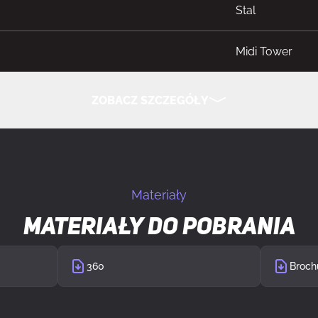
Stal
Midi Tower
PC
ZOBACZ SZCZEGÓŁY
tu
Biały
UKRYJ SZCZEGÓŁY
typ płyty głównej
ATX, micro ATX,
Materiały
"
2
Materiały do pobrania
 "
5
360
Broch
 rozszerzeń
7