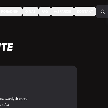
PORADNIKI
O NAS
FAQ
WSPARCIE
KONTAKT
ite
NA SPECJALNE ZAMÓWI
w twardych: 2.5,3.5"
 3.5": 2