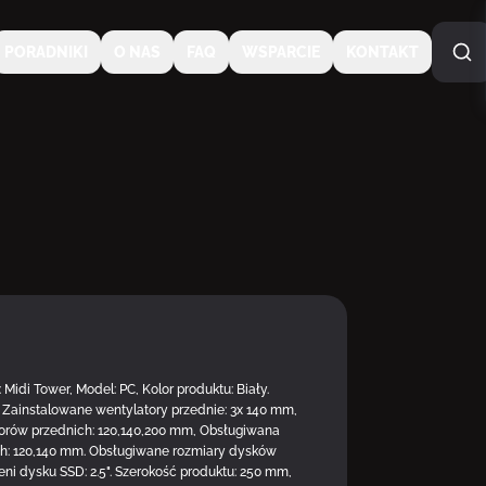
PORADNIKI
O NAS
FAQ
WSPARCIE
KONTAKT
Midi Tower, Model: PC, Kolor produktu: Biały.
. Zainstalowane wentylatory przednie: 3x 140 mm,
orów przednich: 120,140,200 mm, Obsługiwana
h: 120,140 mm. Obsługiwane rozmiary dysków
zeni dysku SSD: 2.5". Szerokość produktu: 250 mm,