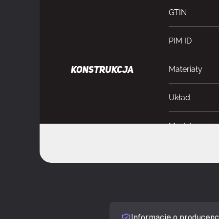
GTIN
PIM ID
Materiały
KONSTRUKCJA
Układ
Model
Kolor produk
Obsługiwany 
Ilość zatok 3.5
Informacje o producenc