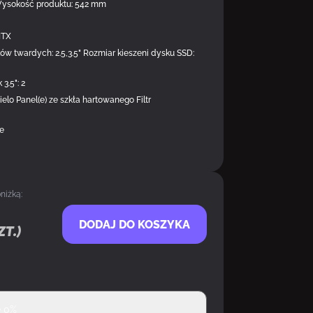
Wysokość produktu: 542 mm
ITX
w twardych: 2.5,3.5" Rozmiar kieszeni dysku SSD:
 3.5": 2
lo Panel(e) ze szkła hartowanego Filtr
ne
niżką:
DODAJ DO KOSZYKA
zt.)
ę 0%