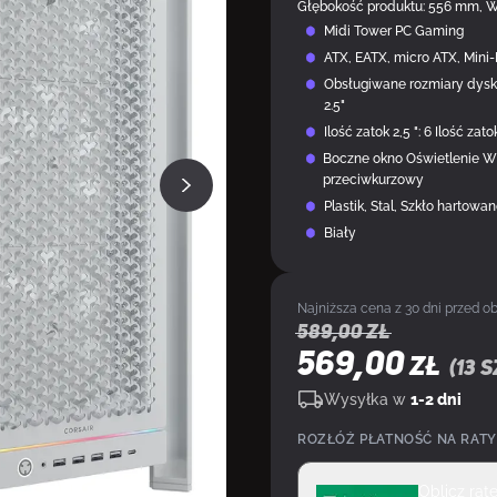
Głębokość produktu: 556 mm, 
Midi Tower PC Gaming
ATX, EATX, micro ATX, Mini-
Obsługiwane rozmiary dyskó
2.5"
Ilość zatok 2,5 ": 6 Ilość zatok
Boczne okno Oświetlenie Wie
przeciwkurzowy
Plastik, Stal, Szkło hartowa
Biały
Najniższa cena z 30 dni przed ob
589,00
zł
569,00
ZŁ
(
13
s
Wysyłka w
1-2 dni
ROZŁÓŻ PŁATNOŚĆ NA RATY
Oblicz rat