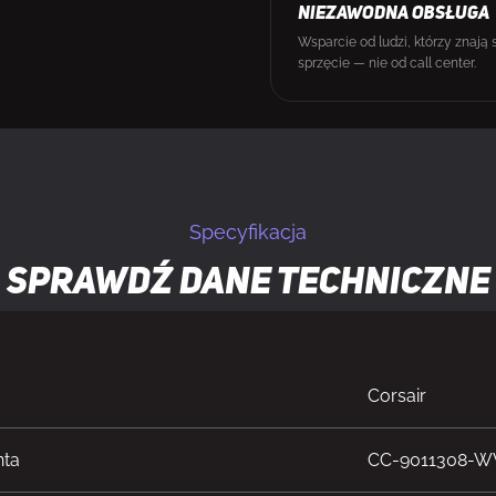
NIEZAWODNA OBSŁUGA
Wsparcie od ludzi, którzy znają 
sprzęcie — nie od call center.
Specyfikacja
Sprawdź dane techniczne
Corsair
nta
CC-9011308-