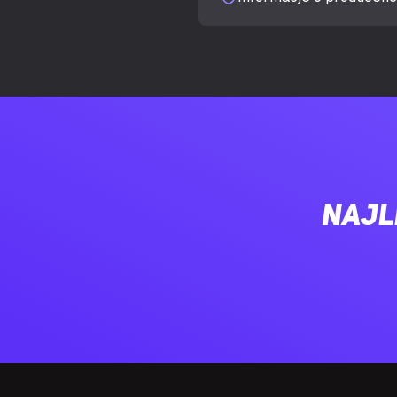
Ilość zatok 2,5
Liczba slotów
Boczne okno
Odpowiedni d
Najl
Oświetlenie
Kolor iluminac
Lokalizacja oś
Panel(e) ze s