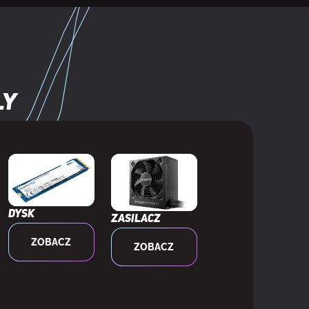
ly
Dysk
Zasilacz
ZOBACZ
ZOBACZ