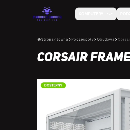
KOMPUTERY
POD
Strona główna
Podzespoły
Obudowa
Corsa
Corsair Frame
DOSTĘPNY