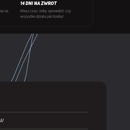
14 DNI NA ZWROT
się na
Masz czas, żeby sprawdzić czy
wszystko działa jak trzeba!
WW