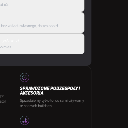
rat 0%
ę
 bez wkładu własnego, do 120 000 zł
d
908,00
zł
60 mies.
SPRAWDZONE PODZESPOŁY I
AKCESORIA
 po
Sprzedajemy tylko to, co sami używamy
ało!
w naszych buildach.