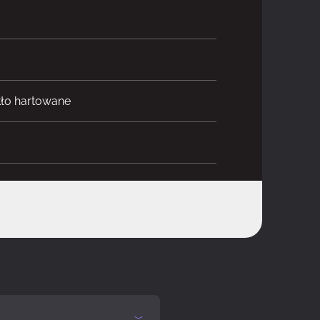
zkło hartowane
o ATX, Mini-ITX