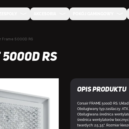
ZESPOŁY
AKCESORIA
POKÓJ GAMINGOWY
ir Frame 5000D RS
 5000D RS
Opis produktu
Corsair FRAME 5000D RS. Układ: 
Obsługiwany typ zasilaczy: ATX
Obsługiwana średnica wentylat
średnica wentylatorów bocznyc
twardych: 2.5,3.5", Rozmiar kies
DOSTĘPNY