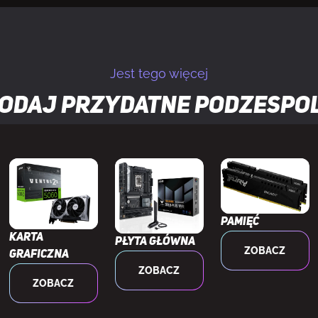
kurzowy
Tak
Jest tego więcej
okablowaniem
Tak
odaj przydatne
podzespo
czania/wyłączania
Tak
ysokość chłodzenia procesora
17,5 cm
ługość kart graficznych
45 cm
Pamięć
Karta
Płyta główna
ączony
Nie
ZOBACZ
graficzna
ZOBACZ
ZOBACZ
yp zasilaczy
ATX