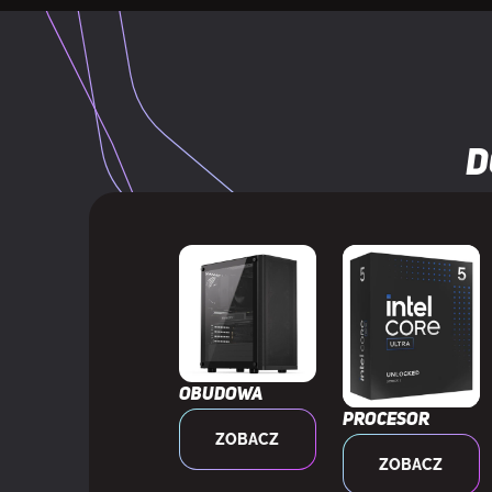
Filtr przeciw
Zarządzanie 
D
Przycisk Włą
Maksymalna w
Maksymalna d
Zasilacz doł
ZASILANIE
Obudowa
Procesor
ZOBACZ
Obsługiwany t
ZOBACZ