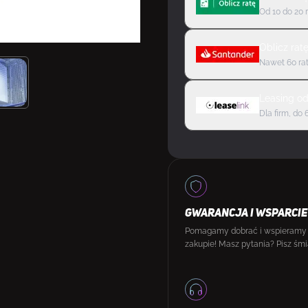
Od 10 do 20 
Oblicz rat
Nawet 60 rat
Leasing
o
Dla firm, do 
GWARANCJA I WSPARCIE
Pomagamy dobrać i wspieramy
zakupie! Masz pytania? Pisz śmi