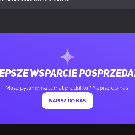
 "
6
 rozszerzeń
8
Tak
la
Gaming
epsze wsparcie posprzed
Tak
Masz pytanie na temat produktu? Napisz do nas!
ji
Wielo
NAPISZ DO NAS
wietlenia
Przednie
zkła hartowanego
Tak