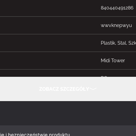
840440491286
wwvknepwyu
Plastik, Stal, S
Midi Tower
PC
ZOBACZ SZCZEGÓŁY
tu
Biały
UKRYJ SZCZEGÓŁY
typ płyty głównej
ATX, EATX, micr
"
2
ie i bezpieczeństwie produktu