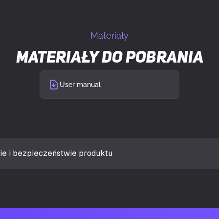
UKRYJ SZCZEGÓŁY
"
2
Materiały
 "
4
Materiały do pobrania
łodzenia płynem
2
User manual
 rozszerzeń
7
Tak
la
Gaming
ie i bezpieczeństwie produktu
Tak
ji
Wielo