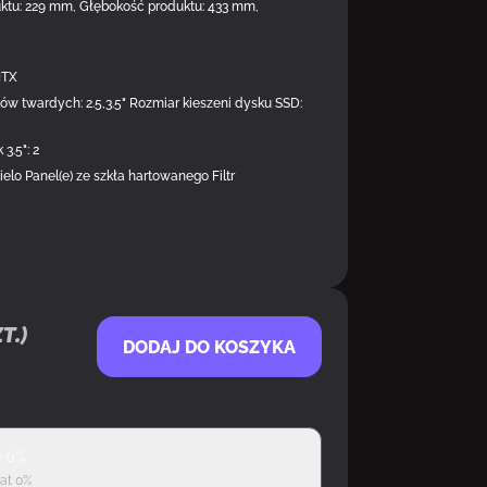
uktu: 229 mm, Głębokość produktu: 433 mm,
DOSTĘPNY U DOSTAWC
ITX
w twardych: 2.5,3.5" Rozmiar kieszeni dysku SSD:
 3.5": 2
lo Panel(e) ze szkła hartowanego Filtr
t.)
DODAJ DO KOSZYKA
ę 0%
rat 0%