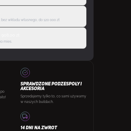
ę
 bez wkładu własnego, do 120 000 zł
d
908,00
zł
60 mies.
SPRAWDZONE PODZESPOŁY I
AKCESORIA
 po
Sprzedajemy tylko to, co sami używamy
ało!
w naszych buildach.
14 DNI NA ZWROT