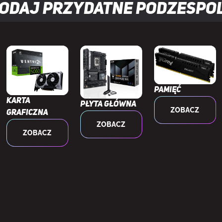
odaj przydatne
podzespo
silania
Dolne
yp zasilaczy
ATX
USB 3.2 Gen 1 (3.1 Gen 1) Typu-A
2
Pamięć
Karta
Płyta główna
ZOBACZ
taw słuchawka/mikrofon
Tak
graficzna
ZOBACZ
ZOBACZ
USB 3.2 Gen 2x2 typu C
1
 wentylatory przednie
3x 140 mm
lość wentylatorów przednich
3