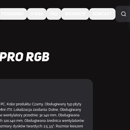
PORADNIKI
O NAS
FAQ
WSPARCIE
KONTAKT
 Pro RGB
 PC, Kolor produktu: Czarny, Obsługiwany typ płyty
ini-ITX. Lokalizacja zasilania: Dolne, Obsługiwany
ane wentylatory przednie: 3x 140 mm, Obsługiwana
ch: 120,140 mm, Obsługiwana średnica wentylatorów
zmiary dysków twardych: 2.5,3.5", Rozmiar kieszeni