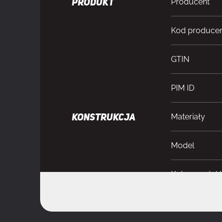
Producent
PRODUKT
Kod produce
GTIN
PIM ID
Materiały
KONSTRUKCJA
Model
Kolor produk
Obsługiwany 