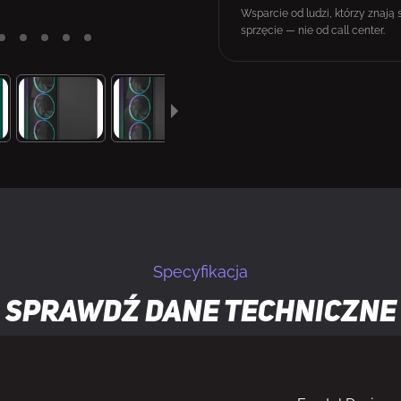
Wsparcie od ludzi, którzy znają 
sprzęcie — nie od call center.
Specyfikacja
Sprawdź dane techniczne