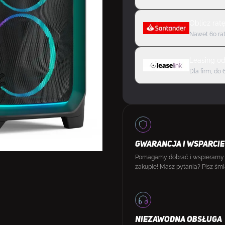
Oblicz rat
Nawet 60 rat
Leasing
o
Dla firm, do 
GWARANCJA I WSPARCIE
Pomagamy dobrać i wspieramy
zakupie! Masz pytania? Pisz śmi
NIEZAWODNA OBSŁUGA