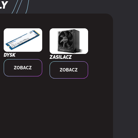
ly
Dysk
Zasilacz
ZOBACZ
ZOBACZ