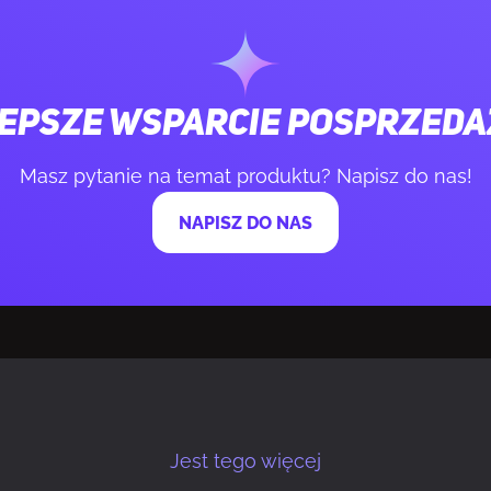
zkła hartowanego
Tak
kurzowy
Tak
epsze wsparcie posprzed
okablowaniem
Tak
Masz pytanie na temat produktu? Napisz do nas!
NAPISZ DO NAS
czania/wyłączania
Tak
ysokość chłodzenia procesora
17,3 cm
ługość kart graficznych
34,9 cm
długość PSU
18 cm
Jest tego więcej
ączony
Nie