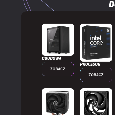
D
Lokalizacja za
Obsługiwany t
Ilość portów 
PORTY I INTERFEJSY
Port dla zes
Obudowa
Procesor
ZOBACZ
Ilość portów 
ZOBACZ
Zainstalowane
CHŁODZENIE
Maksymalna i