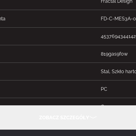
Fractal Design
nta
FD-C-MES3A-0
4537694344142
819gas9f0w
Stal, Szkło har
PC
tu
Czarny
ZOBACZ SZCZEGÓŁY
typ płyty głównej
ATX, EATX, micr