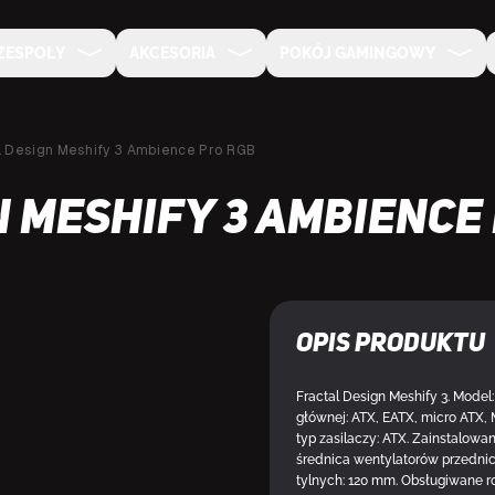
ZESPOŁY
AKCESORIA
POKÓJ GAMINGOWY
l Design Meshify 3 Ambience Pro RGB
n Meshify 3 Ambience
Opis produktu
DOSTĘPNY U DOSTAWCY
Fractal Design Meshify 3. Model:
głównej: ATX, EATX, micro ATX, M
typ zasilaczy: ATX. Zainstalow
średnica wentylatorów przedni
tylnych: 120 mm. Obsługiwane ro