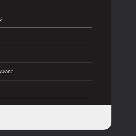
3
towane
o ATX, Mini-ITX