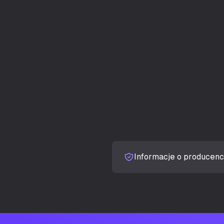
Ilość zatok 3.5
Ilość zatok 2,5
Wydajność ch
Liczba slotów
Boczne okno
Odpowiedni d
Informacje o producenc
Oświetlenie
Kolor iluminac