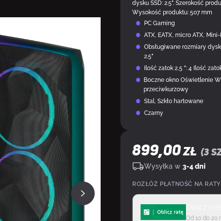
dysku SSD: 2.5". Szerokość prod
Wysokość produktu: 507 mm
PC Gaming
ATX, EATX, micro ATX, Mini-
Obsługiwane rozmiary dyskó
2.5"
Ilość zatok 2,5 ": 4 Ilość zatok
Boczne okno Oświetlenie Wie
przeciwkurzowy
Stal, Szkło hartowane
Czarny
899,00
ZŁ
(
3
sz
Wysyłka w
3-4 dni
ROZŁÓŻ PŁATNOŚĆ NA RATY
Oblicz rat
Od 10 do 20 