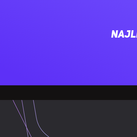
Panel(e) ze s
Filtr przeciw
Najl
Zarządzanie 
Przycisk Włą
Maksymalna w
Maksymalna d
Maksymalna 
Zasilacz doł
ZASILANIE