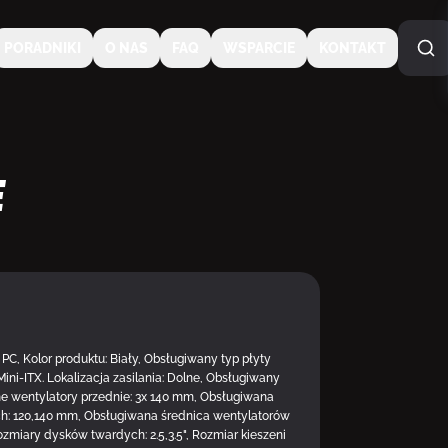
PORADNIKI
O NAS
FAQ
WSPARCIE
KONTAKT
e
 PC, Kolor produktu: Biały, Obsługiwany typ płyty
ini-ITX. Lokalizacja zasilania: Dolne, Obsługiwany
ane wentylatory przednie: 3x 140 mm, Obsługiwana
ch: 120,140 mm, Obsługiwana średnica wentylatorów
zmiary dysków twardych: 2.5,3.5", Rozmiar kieszeni