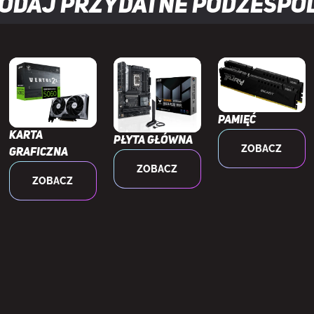
odaj przydatne
podzespo
silania
Dolne
yp zasilaczy
ATX
USB 3.2 Gen 1 (3.1 Gen 1) Typu-A
2
Pamięć
Karta
Płyta główna
ZOBACZ
taw słuchawka/mikrofon
Tak
graficzna
ZOBACZ
ZOBACZ
USB 3.2 Gen 2x2 typu C
1
 wentylatory przednie
3x 140 mm
lość wentylatorów przednich
3
średnica wentylatorów przednich
120,140 mm