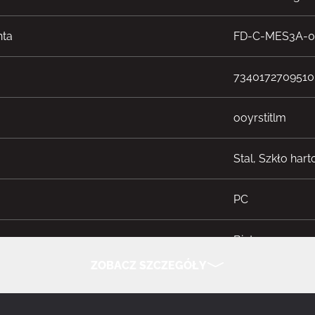
nta
FD-C-MES3A-0
7340172709510
ooyrstitlm
Stal, Szkło har
PC
tu
Biały
ZOBACZ SZCZEGÓŁY
typ płyty głównej
ATX, EATX, micr