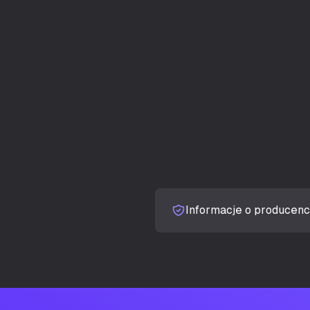
Ilość zatok 3.5
Ilość zatok 2,5
Wydajność ch
Liczba slotów
Boczne okno
Odpowiedni d
Informacje o producenc
Oświetlenie
Kolor iluminac