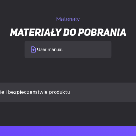
UKRYJ SZCZEGÓŁY
"
2
Materiały
 "
4
Materiały do pobrania
łodzenia płynem
2
User manual
 rozszerzeń
7
Tak
la
Gaming
ie i bezpieczeństwie produktu
Tak
ji
Wielo