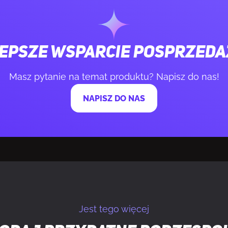
zkła hartowanego
Tak
kurzowy
Tak
epsze wsparcie posprzed
okablowaniem
Tak
Masz pytanie na temat produktu? Napisz do nas!
NAPISZ DO NAS
czania/wyłączania
Tak
ysokość chłodzenia procesora
17,3 cm
ługość kart graficznych
34,9 cm
długość PSU
18 cm
Jest tego więcej
ączony
Nie