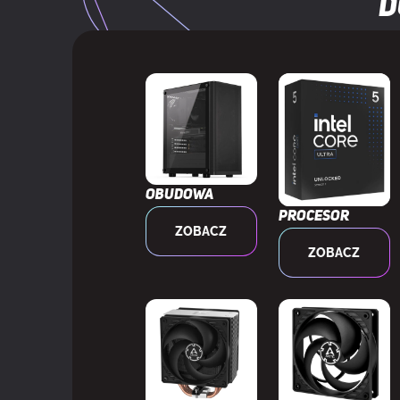
D
Lokalizacja za
Obsługiwany t
Ilość portów 
PORTY I INTERFEJSY
Port dla zes
Obudowa
Procesor
ZOBACZ
Ilość portów 
ZOBACZ
Zainstalowane
CHŁODZENIE
Maksymalna i
Obsługiwana 