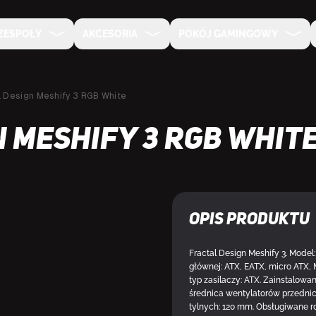
ZESPOŁY
AKCESORIA
POKÓJ GAMINGOWY
l Design Meshify 3 RGB White
 Meshify 3 RGB Whit
Opis produktu
DOSTĘPNY
Fractal Design Meshify 3. Model:
głównej: ATX, EATX, micro ATX, M
typ zasilaczy: ATX. Zainstalow
średnica wentylatorów przedni
tylnych: 120 mm. Obsługiwane ro