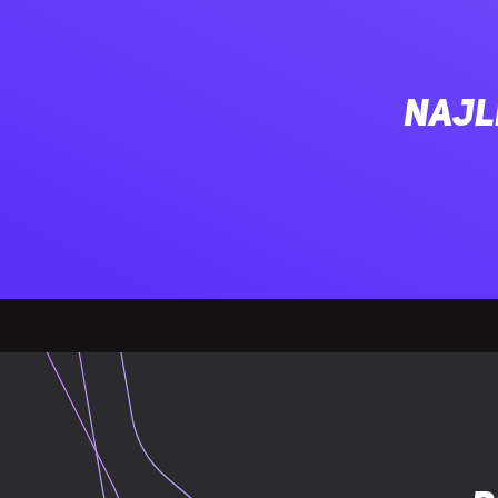
Panel(e) ze s
Filtr przeciw
Najl
Zarządzanie 
Przycisk Włą
Maksymalna w
Maksymalna d
Maksymalna 
Zasilacz doł
ZASILANIE