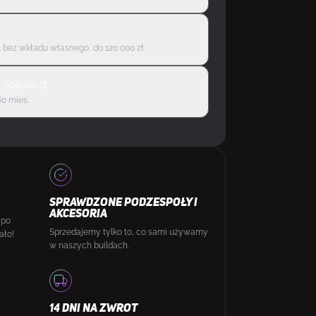
ę
 bez wkładu własnego, do 120 000 zł
d
908,00
zł
60 mies.
SPRAWDZONE PODZESPOŁY I
AKCESORIA
 po
Sprzedajemy tylko to, co sami używamy
ało!
w naszych buildach.
14 DNI NA ZWROT