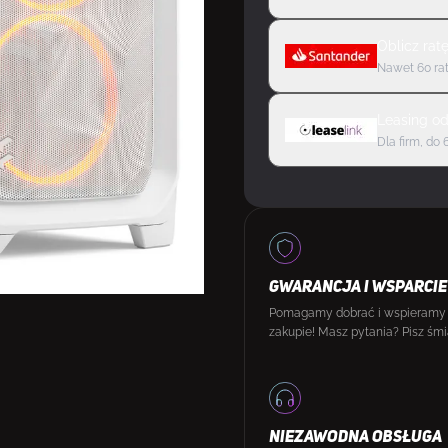
Oblicz rat
Nawet 60 rat
Leasing
o
Dla firm, do 
GWARANCJA I WSPARCIE
Pomagamy dobrać i wspieramy
zakupie! Masz pytania? Pisz śmi
NIEZAWODNA OBSŁUGA