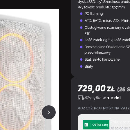
dysku SSD: 2.5". Szerokość prod
Wysokość produktu: 507 mm
PC Gaming
ATX, EATX, micro ATX, Mini-
Obsługiwane rozmiary dyskó
2.5"
Ilość zatok 2,5 ": 4 Ilość zatok
Boczne okno Oświetlenie Wie
przeciwkurzowy
Stal, Szkło hartowane
Biały
729,00
ZŁ
(
26
s
Wysyłka w
1-2 dni
ROZŁÓŻ PŁATNOŚĆ NA RATY
Oblicz rat
Od 10 do 20 