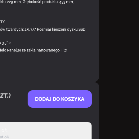
uktu: 229 mm, Głębokość produktu: 433 mm,
DOSTĘPNY
ITX
w twardych: 2.5,3.5" Rozmiar kieszeni dysku SSD:
 3.5": 2
lo Panel(e) ze szkła hartowanego Filtr
zt.)
DODAJ DO KOSZYKA
ę 0%
rat 0%