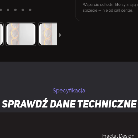
Wsparcie od ludzi, którzy znają 
sprzęcie — nie od call center.
Specyfikacja
Sprawdź dane techniczne
Fractal Design