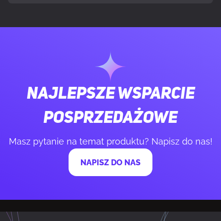
Wydajność chłodzenia płynem
2
Liczba slotów rozszerzeń
7
Boczne okno
Nie
Najlepsze wsparcie
Oświetlenie
Nie
posprzedażowe
Filtr przeciwkurzowy
Tak
Masz pytanie na temat produktu? Napisz do nas!
NAPISZ DO NAS
Zarządzanie okablowaniem
Tak
Przycisk Włączania/wyłączania
Tak
Maksymalna wysokość chłodzenia
17 cm