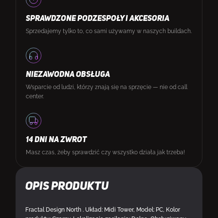
SPRAWDZONE PODZESPOŁY I AKCESORIA
Sprzedajemy tylko to, co sami używamy w naszych buildach.
NIEZAWODNA OBSŁUGA
Wsparcie od ludzi, którzy znają się na sprzęcie — nie od call
center.
14 DNI NA ZWROT
Masz czas, żeby sprawdzić czy wszystko działa jak trzeba!
Opis produktu
Fractal Design North . Układ: Midi Tower, Model: PC, Kolor