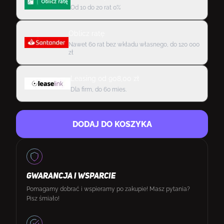
Od 10 do 20 rat 0%
Oblicz ratę
Nawet 60 rat bez wkładu własnego, do 120 000
zł
Leasing
od
908,00
zł
Dla firm, do 60 mies.
DODAJ DO KOSZYKA
GWARANCJA I WSPARCIE
Pomagamy dobrać i wspieramy po zakupie! Masz pytania?
Pisz śmiało!