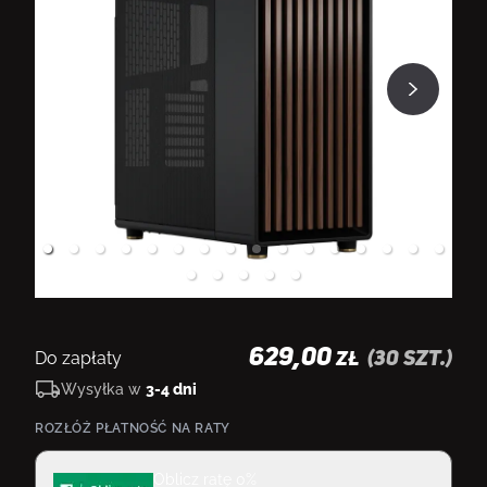
629,00
Do zapłaty
(
30
szt.)
ZŁ
Wysyłka w
3-4 dni
ROZŁÓŻ PŁATNOŚĆ NA RATY
Oblicz ratę 0%