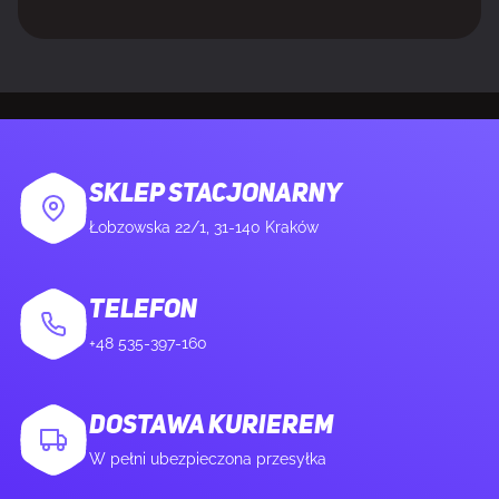
Obsługiwane
60,120,140,200,240,280,360 mm
rozmiary
chłodnic
przednich
Zamontowany radiator tylni
Nie
SKLEP STACJONARNY
Łobzowska 22/1, 31-140 Kraków
Obsługiwane rozmiary chłodnic
120 mm
tylnych
TELEFON
Wierzch chłodnicy zainstalowany
Nie
+48 535-397-160
Obsługiwane rozmiary
120,140,180,240 mm
DOSTAWA KURIEREM
chłodnic górnych
W pełni ubezpieczona przesyłka