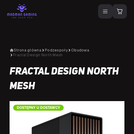
Strona główna
Podzespoły
Obudowa
Fractal Design North Mesh
Fractal Design North
Mesh
DOSTĘPNY U DOSTAWCY
D