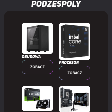
podzespoly
Rodzaj chłodzenia
Radiator
Pokrycie ołowiem
Złoto
Podświetlenie
Tak
Kolor
Czerwony/zielony/niebieski
podświetlenia
Obudowa
Procesor
ZOBACZ
Standard JEDEC
Tak
ZOBACZ
WARUNKI PRACY
Zakres temperatur (eksploatacja)
0 - 85 °C