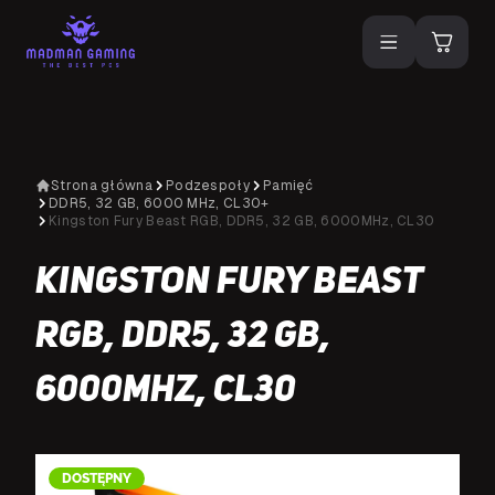
Strona główna
Podzespoły
Pamięć
DDR5, 32 GB, 6000 MHz, CL30+
Kingston Fury Beast RGB, DDR5, 32 GB, 6000MHz, CL30
Kingston Fury Beast
RGB, DDR5, 32 GB,
6000MHz, CL30
DOSTĘPNY
D