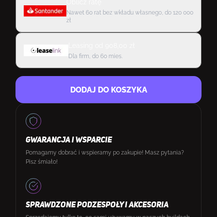
Oblicz ratę
Nawet 60 rat bez wkładu własnego, do 120 000
zł
Leasing
od
908,00
zł
Dla firm, do 60 mies.
DODAJ DO KOSZYKA
GWARANCJA I WSPARCIE
Pomagamy dobrać i wspieramy po zakupie! Masz pytania?
Pisz śmiało!
SPRAWDZONE PODZESPOŁY I AKCESORIA