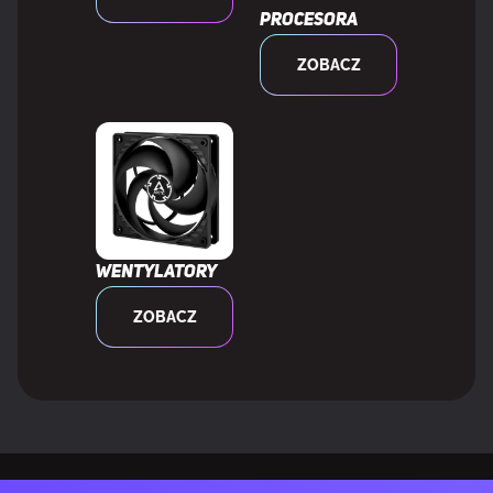
procesora
Szerokość opakowania
121,9 mm
ZOBACZ
Głębokość opakowania
14 mm
Wysokość opakowania
171,4 mm
Waga wraz z opakowaniem
133,11 g
Wentylatory
ZOBACZ
DANE LOGISTYCZNE
Szerokość skrzyni zbiorczej
181,6 mm
(zewnętrznej)
Długość skrzyni głównej (zewnętrznej)
254 mm