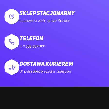
Wysokość skrzyni wzorcowej
147,3 mm
SKLEP STACJONARNY
(zewnętrznej)
Łobzowska 22/1, 31-140 Kraków
Waga brutto obudowy głównej
2,19 kg
(zewnętrznej)
TELEFON
+48 535-397-160
Produkty w skrzyni głównej (zewnętrznej)
15 szt.
DOSTAWA KURIEREM
W pełni ubezpieczona przesyłka