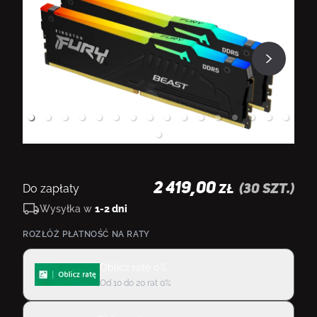
2 419,00
Do zapłaty
(
30
szt.)
ZŁ
Wysyłka w
1-2 dni
ROZŁÓŻ PŁATNOŚĆ NA RATY
Oblicz ratę 0%
Od 10 do 20 rat 0%