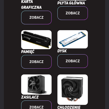
Karta
Płyta główna
Zakres temperatur
-55 - 100 °C
graficzna
(przechowywanie)
ZOBACZ
ZOBACZ
WAGA I ROZMIARY
Szerokość produktu
7,66 mm
Dysk
Pamięć
Głębokość produktu
133,3 mm
ZOBACZ
ZOBACZ
Wysokość produktu
44 mm
Waga produktu
84,76 g
Zasilacz
DANE OPAKOWANIA
ZOBACZ
Chłodzenie