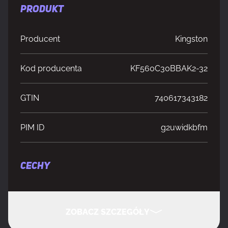
PRODUKT
Producent
Kingston
Kod producenta
KF560C30BBAK2-32
GTIN
740617343182
PIM ID
g2uwidkbfm
CECHY
Typ pamięci
Unregistered (unbuffered)
buforowej
ZOBACZ SZCZEGÓŁY