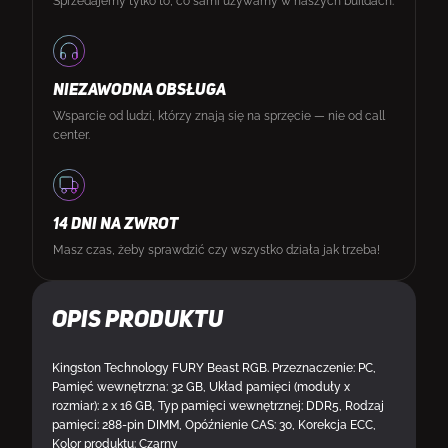
Sprzedajemy tylko to, co sami używamy w naszych buildach.
NIEZAWODNA OBSŁUGA
Wsparcie od ludzi, którzy znają się na sprzęcie — nie od call
center.
14 DNI NA ZWROT
Masz czas, żeby sprawdzić czy wszystko działa jak trzeba!
Opis produktu
Kingston Technology FURY Beast RGB. Przeznaczenie: PC,
Pamięć wewnętrzna: 32 GB, Układ pamięci (moduły x
rozmiar): 2 x 16 GB, Typ pamięci wewnętrznej: DDR5, Rodzaj
pamięci: 288-pin DIMM, Opóźnienie CAS: 30, Korekcja ECC,
Kolor produktu: Czarny