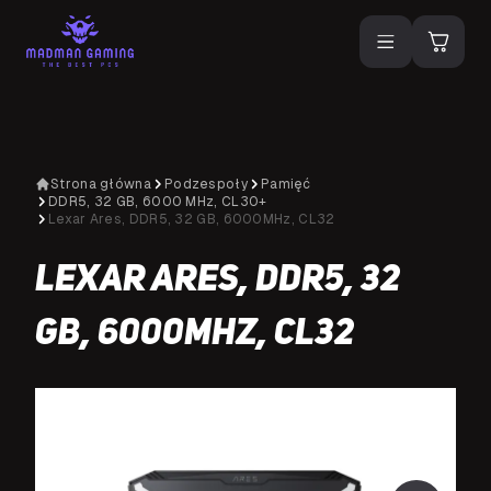
Strona główna
Podzespoły
Pamięć
DDR5, 32 GB, 6000 MHz, CL30+
Lexar Ares, DDR5, 32 GB, 6000MHz, CL32
Lexar Ares, DDR5, 32
GB, 6000MHz, CL32
NA SPECJALNE ZAMÓWIENIE
N