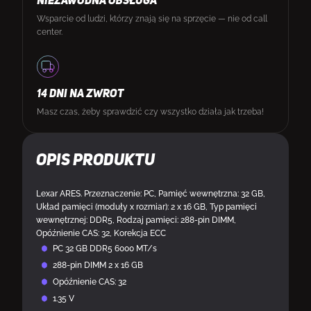
NIEZAWODNA OBSŁUGA
Wsparcie od ludzi, którzy znają się na sprzęcie — nie od call
center.
14 DNI NA ZWROT
Masz czas, żeby sprawdzić czy wszystko działa jak trzeba!
Opis produktu
Lexar ARES. Przeznaczenie: PC, Pamięć wewnętrzna: 32 GB,
Układ pamięci (moduły x rozmiar): 2 x 16 GB, Typ pamięci
wewnętrznej: DDR5, Rodzaj pamięci: 288-pin DIMM,
Opóźnienie CAS: 32, Korekcja ECC
PC 32 GB DDR5 6000 MT/s
288-pin DIMM 2 x 16 GB
Opóźnienie CAS: 32
1.35 V