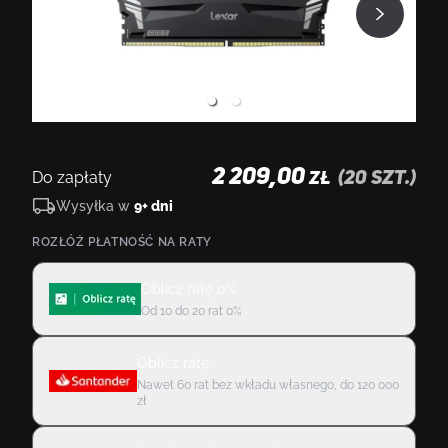
2 209,00
Do zapłaty
(
20
szt.)
ZŁ
Wysyłka w
9+ dni
ROZŁÓŻ PŁATNOŚĆ NA RATY
Oblicz ratę 0%
Od 10 do 20 rat 0%
Oblicz ratę
Nawet 60 rat bez wkładu własnego, do 120 000
zł