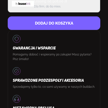
Leasing
od
908,00
zł
Dla firm, do 60 mies.
DODAJ DO KOSZYKA
GWARANCJA I WSPARCIE
Pomagamy dobrać i wspieramy po zakupie! Masz pytania?
Pisz śmiało!
SPRAWDZONE PODZESPOŁY I AKCESORIA
Sprzedajemy tylko to, co sami używamy w naszych buildach.