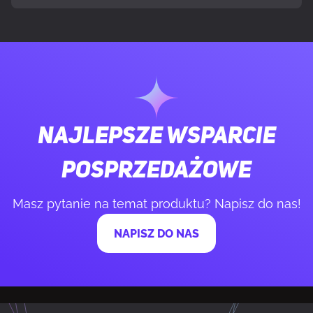
Typ pamięci wewnętrznej
DDR5
Szybkość przesyłania danych
6000 MT/s
pamięci
Przeznaczenie
PC
Najlepsze wsparcie
Rodzaj pamięci
288-pin DIMM
posprzedażowe
Masz pytanie na temat produktu? Napisz do nas!
Korekcja ECC
Tak
NAPISZ DO NAS
Napięcie pamięci
1.35 V
Intel® Extreme Memory Profile (XMP) wersja
3.0