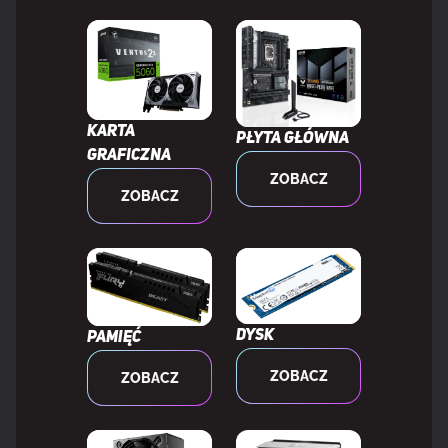
Karta
Płyta główna
graficzna
ZOBACZ
ZOBACZ
Dysk
Pamięć
ZOBACZ
ZOBACZ