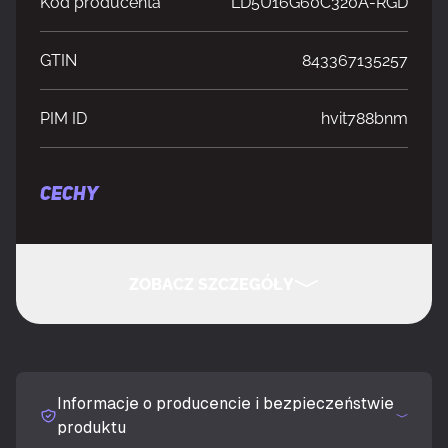
Kod producenta
LD5U16G60C320A-RGD
GTIN
843367135257
PIM ID
hvit788bnm
CECHY
On-Die ECC
Tak
ZOBACZ SZCZEGÓŁY
Opóźnienie CAS
32
UKRYJ SZCZEGÓŁY
Pamięć wewnętrzna
32 GB
Informacje o producencie i bezpieczeństwie
Układ pamięci (moduły x rozmiar)
2 x 16 GB
produktu