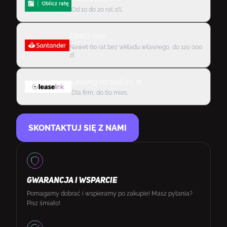
Od 10 do 20 rat 0%
Oblicz ratę
Nawet 60 rat bez wkładu własnego, do 120 000
zł
Leasing
od
908,00
zł
Dla firm, do 60 mies.
SKONTAKTUJ SIĘ Z NAMI
GWARANCJA I WSPARCIE
Pomagamy dobrać i wspieramy po zakupie! Masz pytania?
Pisz śmiało!