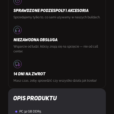
SPRAWDZONE PODZESPOŁY I AKCESORIA
Sprzedajemy tylko to, co sami używamy w naszych buildach.
NIEZAWODNA OBSŁUGA
Wsparcie od ludzi, którzy znają się na sprzęcie — nie od call
center.
14 DNI NA ZWROT
Masz czas, żeby sprawdzić czy wszystko działa jak trzeba!
Opis produktu
PC 32 GB DDR5