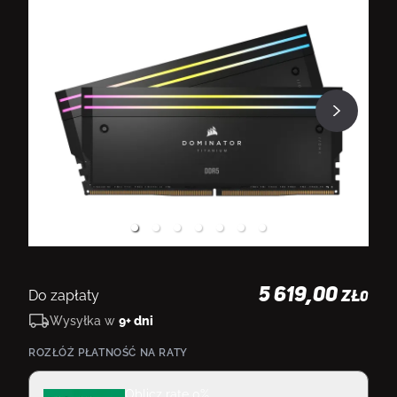
5 619,00
Do zapłaty
ZŁ
0
Wysyłka w
9+ dni
ROZŁÓŻ PŁATNOŚĆ NA RATY
Oblicz ratę 0%