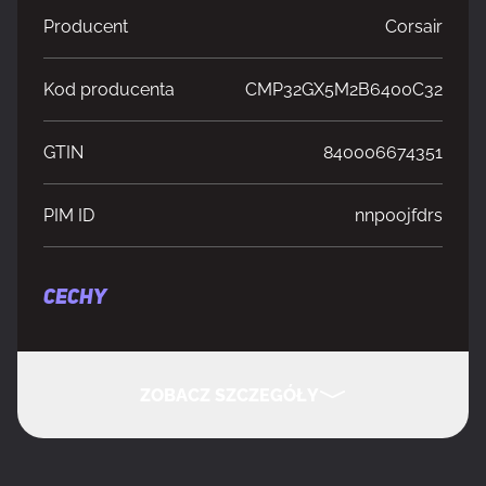
Producent
Corsair
Kod producenta
CMP32GX5M2B6400C32
GTIN
840006674351
PIM ID
nnp0ojfdrs
CECHY
Typ pamięci
Unregistered (unbuffered)
buforowej
ZOBACZ SZCZEGÓŁY
Opóźnienie CAS
32
UKRYJ SZCZEGÓŁY