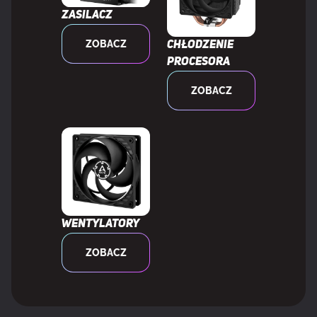
Zasilacz
ZOBACZ
Chłodzenie
procesora
ZOBACZ
Wentylatory
ZOBACZ