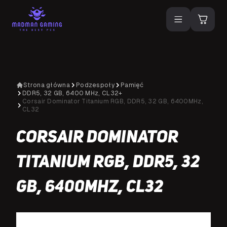
Strona główna
Podzespoły
Pamięć
DDR5, 32 GB, 6400 MHz, CL32+
Corsair Dominator Titanium RGB, DDR5, 32 GB, 6400MHz,
CL32
Corsair Dominator
Titanium RGB, DDR5, 32
GB, 6400MHz, CL32
NA SPECJALNE ZAMÓWIENIE
N