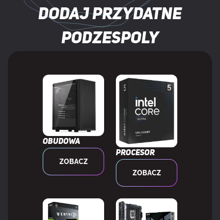
Kraj pochodzenia
Chiny, Tajwan
Dodaj przydatne
Kolor produktu
Biały
podzespoly
Rodzaj chłodzenia
Radiator
Pokrycie ołowiem
Złoto
Podświetlenie
Nie
Obudowa
Standard JEDEC
Tak
Procesor
ZOBACZ
ZOBACZ
WARUNKI PRACY
Zakres temperatur (eksploatacja)
0 - 85 °C