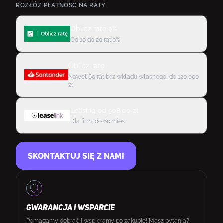
ROZŁÓŻ PŁATNOŚĆ NA RATY
Oblicz ratę 0%
Od 10 do 20 rat 0%
Oblicz ratę
Nawet 60 rat bez wkładu własnego, do 120 000
zł
Leasing
od
908,00
zł
Dla firm, do 60 mies.
SKONTAKTUJ SIĘ Z NAMI
GWARANCJA I WSPARCIE
Pomagamy dobrać i wspieramy po zakupie! Masz pytania?