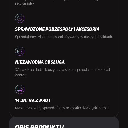
Pisz śmiało!
SPRAWDZONE PODZESPOŁY I AKCESORIA
Sprzedajemy tylko to, co sami używamy w naszych buildach.
NIEZAWODNA OBSŁUGA
Wsparcie od ludzi, którzy znają się na sprzęcie — nie od call
center.
14 DNI NA ZWROT
Masz czas, żeby sprawdzić czy wszystko działa jak trzeba!