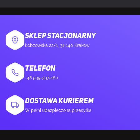
Długość skrzyni głównej (zewnętrznej)
311,1 mm
Wysokość skrzyni wzorcowej
101,6 mm
(zewnętrznej)
SKLEP STACJONARNY
Łobzowska 22/1, 31-140 Kraków
Waga brutto obudowy głównej
2,75 kg
(zewnętrznej)
TELEFON
Produkty w skrzyni głównej (zewnętrznej)
25 szt.
+48 535-397-160
DOSTAWA KURIEREM
W pełni ubezpieczona przesyłka