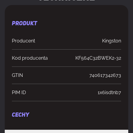
PRODUKT
Producent
Kingston
Kod producenta
KF564C32BWEK2-32
GTIN
740617342673
PIM ID
1x6isdtnb7
CECHY
Typ pamięci
Unregistered (unbuffered)