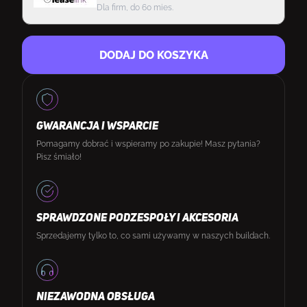
Dla firm, do 60 mies.
DODAJ DO KOSZYKA
GWARANCJA I WSPARCIE
Pomagamy dobrać i wspieramy po zakupie! Masz pytania?
Pisz śmiało!
SPRAWDZONE PODZESPOŁY I AKCESORIA
Sprzedajemy tylko to, co sami używamy w naszych buildach.
NIEZAWODNA OBSŁUGA