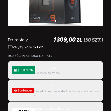
1 309,00
Do zapłaty
(
30
szt.)
ZŁ
Wysyłka w
1-2 dni
ROZŁÓŻ PŁATNOŚĆ NA RATY
Oblicz ratę 0%
Od 10 do 20 rat 0%
Oblicz ratę
Nawet 60 rat bez wkładu własnego, do 120 000
zł
Leasing
od
908,00
zł