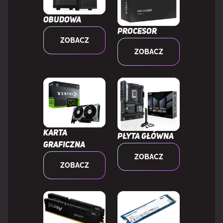
Maksymalna pamięć wewnętrzna
128 GB
wspierana przez procesor
Obudowa
Procesor
ZOBACZ
Typy pamięci wspierane przez
DDR5-SDRAM
ZOBACZ
procesor
Taktowanie zegara pamięci
3600,5200 MHz
wspierane przez procesor
Obsługa kanałów pamięci
Dwukanałowy
Karta
Płyta główna
graficzna
ZOBACZ
Korekcja ECC
Tak
ZOBACZ
Nie-ECC
Tak