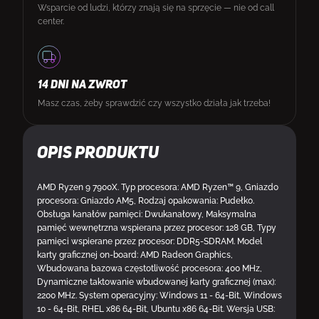
Wsparcie od ludzi, którzy znają się na sprzęcie — nie od call
center.
14 DNI NA ZWROT
Masz czas, żeby sprawdzić czy wszystko działa jak trzeba!
Opis produktu
AMD Ryzen 9 7900X. Typ procesora: AMD Ryzen™ 9, Gniazdo
procesora: Gniazdo AM5, Rodzaj opakowania: Pudełko.
Obsługa kanałów pamięci: Dwukanałowy, Maksymalna
pamięć wewnętrzna wspierana przez procesor: 128 GB, Typy
pamięci wspierane przez procesor: DDR5-SDRAM. Model
karty graficznej on-board: AMD Radeon Graphics,
Wbudowana bazowa częstotliwość procesora: 400 MHz,
Dynamiczne taktowanie wbudowanej karty graficznej (max):
2200 MHz. System operacyjny: Windows 11 - 64-Bit, Windows
10 - 64-Bit, RHEL x86 64-Bit, Ubuntu x86 64-Bit. Wersja USB: