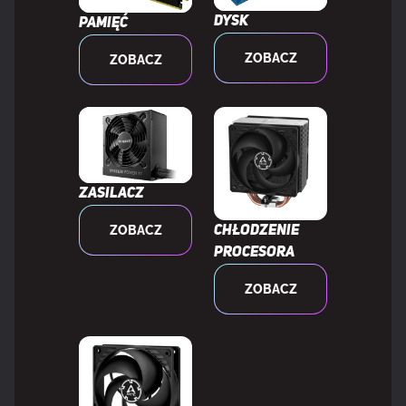
GRAFIKA
Dysk
Pamięć
ZOBACZ
Karta graficzna on-board
Tak
ZOBACZ
Dedykowana karta graficzna
Nie
Model karty graficznej
AMD Radeon Graphics
on-board
Zasilacz
ZOBACZ
Chłodzenie
Wbudowana bazowa częstotliwość
400 MHz
procesora
procesora
ZOBACZ
Dynamiczne taktowanie wbudowanej
2200 MHz
karty graficznej (max)
Model dedykowanej karty
Niedostępny