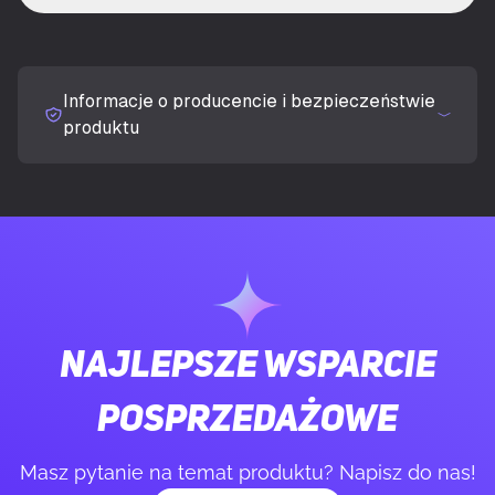
procesora
UKRYJ SZCZEGÓŁY
Model procesora
7900X
Informacje o producencie i bezpieczeństwie
produktu
Częstotliwość bazowa procesora
4,7 GHz
Typ procesora
AMD Ryzen™ 9
Liczba rdzeni procesora
12
Gniazdo procesora
Gniazdo AM5
Najlepsze wsparcie
Liczba wątków
24
posprzedażowe
Masz pytanie na temat produktu? Napisz do nas!
Tryb pracy procesora
64-bit