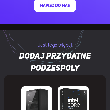
NAPISZ DO NAS
Maksymalne taktowanie procesora
5,6 GHz
Cache procesora
64 MB
Typ pamięci procesora
L3
Jest tego więcej
Termiczny układ zasilania (TDP)
170 W
Dodaj przydatne
Rodzaj opakowania
Pudełko
podzespoly
Zawiera system chłodzący
Nie
PAMIĘĆ