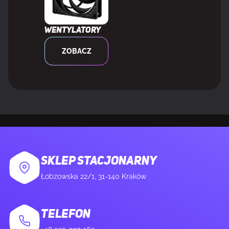
graficznej
Wentylatory
CECHY
ZOBACZ
Wersja gniazd typu Slot (PCI Express)
5.0
System
Windows 11 - 64-Bit, Windows 10 -
operacyjny
64-Bit, RHEL x86 64-Bit, Ubuntu
x86 64-Bit
SKLEP STACJONARNY
KONFIGURACJA I/O
Łobzowska 22/1, 31-140 Kraków
Wersja USB
2.0/3.2 Gen 2 (3.1 Gen 2)
TELEFON
Ilość portów USB
5