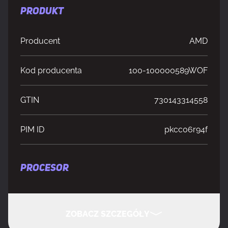
PRODUKT
Producent
AMD
Kod producenta
100-100000589WOF
GTIN
730143314558
PIM ID
pkcc06r94f
PROCESOR
Producent procesora
AMD
ZOBACZ SZCZEGÓŁY
Generowanie
AMD Ryzen 7000 Series